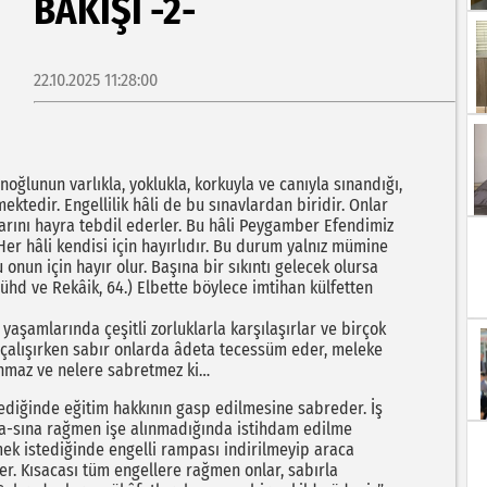
BAKIŞI -2-
22.10.2025 11:28:00
noğlunun varlıkla, yoklukla, korkuyla ve canıyla sınandığı,
ektedir. Engellilik hâli de bu sınavlardan biridir. Onlar
mlarını hayra tebdil ederler. Bu hâli Peygamber Efendimiz
 Her hâli kendisi için hayırlıdır. Bu durum yalnız mümine
onun için hayır olur. Başına bir sıkıntı gelecek olursa
Zühd ve Rekâik, 64.) Elbette böylece imtihan külfetten
 yaşamlarında çeşitli zorluklarla karşılaşırlar ve birçok
a çalışırken sabır onlarda âdeta tecessüm eder, meleke
nanmaz ve nelere sabretmez ki…
mediğinde eğitim hakkının gasp edilmesine sabreder. İş
-sına rağmen işe alınmadığında istihdam edilme
 istediğinde engelli rampası indirilmeyip araca
r. Kısacası tüm engellere rağmen onlar, sabırla