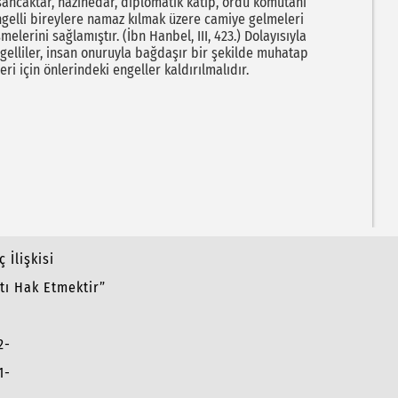
 sancaktar, hazinedar, diplomatik kâtip, ordu komutanı
engelli bireylere namaz kılmak üzere camiye gelmeleri
lerini sağlamıştır. (İbn Hanbel, III, 423.) Dolayısıyla
ngelliler, insan onuruyla bağdaşır bir şekilde muhatap
ri için önlerindeki engeller kaldırılmalıdır.
 İlişkisi
atı Hak Etmektir”
2-
1-