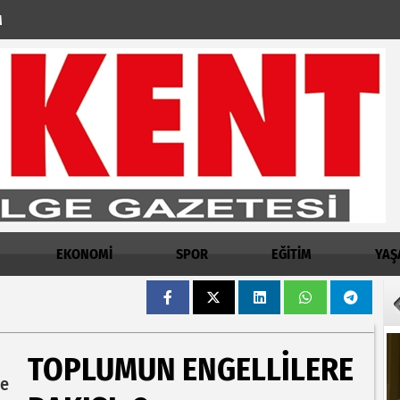
M
EKONOMİ
SPOR
EĞİTİM
YAŞ
TOPLUMUN ENGELLİLERE
çe