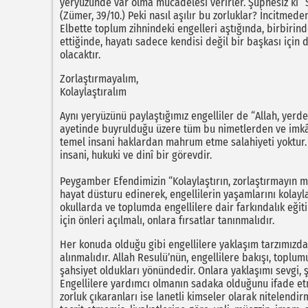
yeryüzünde var olma mücadelesi verirler. Şüphesiz ki “
(Zümer, 39/10.) Peki nasıl aşılır bu zorluklar? İncit
Elbette toplum zihnindeki engelleri aştığında, birbirindek
ettiğinde, hayatı sadece kendisi değil bir başkası için d
olacaktır.
Zorlaştırmayalım,
Kolaylaştıralım
Aynı yeryüzünü paylaştığımız engelliler de “Allah, yerde o
ayetinde buyrulduğu üzere tüm bu nimetlerden ve imkâ
temel insani haklardan mahrum etme salahiyeti yoktur. Ak
insani, hukuki ve dinî bir görevdir.
Peygamber Efendimizin “Kolaylaştırın, zorlaştırmayın müj
hayat düsturu edinerek, engellilerin yaşamlarını kolayla
okullarda ve toplumda engellilere dair farkındalık eğiti
için önleri açılmalı, onlara fırsatlar tanınmalıdır.
Her konuda olduğu gibi engellilere yaklaşım tarzımızda 
alınmalıdır. Allah Resulü’nün, engellilere bakışı, toplum
şahsiyet oldukları yönündedir. Onlara yaklaşımı sevgi,
Engellilere yardımcı olmanın sadaka olduğunu ifade etmiş
zorluk çıkaranları ise lanetli kimseler olarak nitelendirm