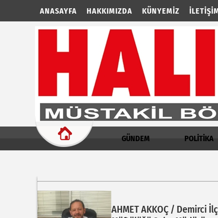
ANASAYFA
HAKKIMIZDA
KÜNYEMIZ
İLETIŞI
GÜNDEM
POLİTİKA
AHMET AKKOÇ / Demirci İl