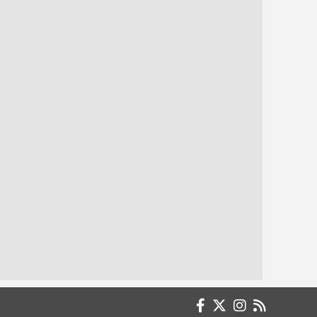
Büşra KARAGÖZ Serbest Muhasebeci /
Mali Müşavir
Paranın En Büyük Düşmanı Enflasyon
Değil, Ertelemektir
Büşra KONURALP // Mimar
Demirci Köy mü? İlçe mi?
Celal METİN
USTA
Diyetisyen İsmail BAL / Demirci İlçe Sağlık
Müdürlüğü
Kurban Bayramında Beslenme Önerileri
Doç. Dr. Rasih ERKUL
“DEMİRCİ” İSMİNE GELİNCE…