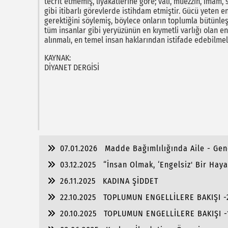
tecrit etmemiş, liyakatlerine göre; vali, müezzin, imam,
gibi itibarlı görevlerde istihdam etmiştir. Gücü yeten 
gerektiğini söylemiş, böylece onların toplumla bütünleşme
tüm insanlar gibi yeryüzünün en kıymetli varlığı olan e
alınmalı, en temel insan haklarından istifade edebilmele
KAYNAK:
DİYANET DERGİSİ
07.01.2026
Madde Bağımlılığında Aile - Genç
03.12.2025
“İnsan Olmak, ‘Engelsiz' Bir Hay
26.11.2025
KADINA ŞİDDET
22.10.2025
TOPLUMUN ENGELLİLERE BAKIŞI -
20.10.2025
TOPLUMUN ENGELLİLERE BAKIŞI -