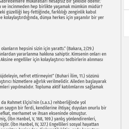
Sabredenlere mükâfatları hesapsız bir şekilde ödenir.”
meden ve incinmeden hep birlikte yaşamak mümkün müdür?
i güzelliği keş-fettiğinde, farklılığı zenginlik kabul
e kolaylaştırdığında, dünya herkes için yaşanılır bir yer
lanların hepsini sizin için yarattı.” (Bakara, 2/29.)
nlardan yararlanma hakkına sahiptir. Kimsenin onları en
sine engelliler için kolaylaştırıcı tedbirlerin alınması
deleyin, nefret ettirmeyin!” (Buhari İlim, 11.) sözünü
ştırıcı hizmetlere ağırlık verilmelidir. Aileden başlayarak
mleri yapılmalıdır. Topluma aktif katılımlarını sağlamak
da Rahmet Elçisi’nin (s.a.s.) rehberliğinde yol
un saygın bir ferdi, kendilerine ihtiyaç duyulan onurlu bir
 şefkat, merhamet ve ihsan ekseninde olmuştur.
, (İbn Hanbel, V, 168, 169.) yanlış yönlendirenleri,
iştir. (İbn Hanbel, IV, 327.) Engellileri sosyal hayattan