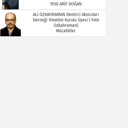
Mücahitler
Ali Öztürkmen / Emekli Öğretmen
YOKSA
Ali Tortamış
BABAM HAMDİ TORTAMIŞ ( Kaymakam
İbrahim Ethem Bey )
Av. Celal KALEZADE
Aşkı Kokladığım Güller Güller Şimdi Kime
Kaldı
Avukat M. İkbal GÜLMEZ
Korona Virüsü Taşıyanların Hukuki
Sorumluluğu