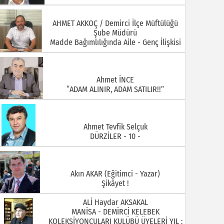
Ahmet İNCE
“ADAM ALINIR, ADAM SATILIR!!”
Ahmet Tevfik Selçuk
DÜRZİLER - 10 -
Akın AKAR (Eğitimci - Yazar)
Şikâyet !
ALİ Haydar AKSAKAL
MANİSA - DEMİRCİ KELEBEK
KOLEKSİYONCULARI KULÜBÜ ÜYELERİ YIL :
1930 ARİF DOĞAN
ALİ ÖZKAHRAMAN Demirci Akıncıları
Derneği Yönetim Kurulu Üyesi ( Foto
Özkahraman)