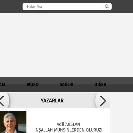
AM
VİDEO
SAĞLIK
DİĞER
Adil ARSLAN
YAZARLAR
İNŞALLAH MUHSİNLERDEN OLURUZ!
AHMET AKKOÇ / Demirci İlçe Müftülüğü
Şube Müdürü
Madde Bağımlılığında Aile - Genç İlişkisi