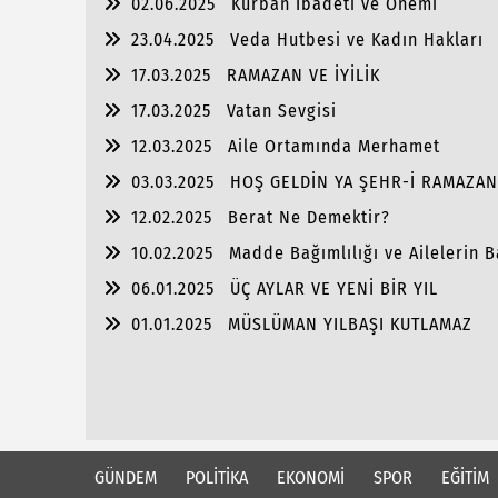
02.06.2025
Kurban İbadeti ve Önemi
23.04.2025
Veda Hutbesi ve Kadın Hakları
17.03.2025
RAMAZAN VE İYİLİK
17.03.2025
Vatan Sevgisi
12.03.2025
Aile Ortamında Merhamet
03.03.2025
HOŞ GELDİN YA ŞEHR-İ RAMAZAN
12.02.2025
Berat Ne Demektir?
10.02.2025
Madde Bağımlılığı ve Ailelerin B
06.01.2025
ÜÇ AYLAR VE YENİ BİR YIL
01.01.2025
MÜSLÜMAN YILBAŞI KUTLAMAZ
GÜNDEM
POLİTİKA
EKONOMİ
SPOR
EĞİTİM