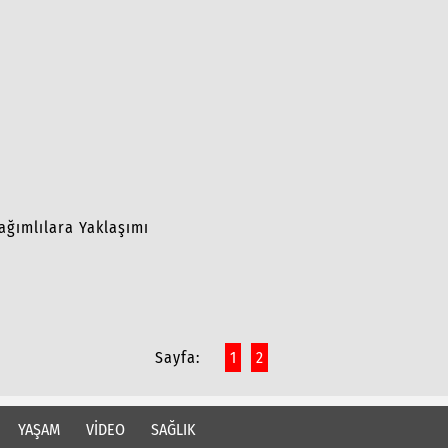
ağımlılara Yaklaşımı
Sayfa:
1
2
YAŞAM
VİDEO
SAĞLIK