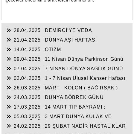
28.04.2025
DEMİRCİ’YE VEDA
21.04.2025
DÜNYA AŞI HAFTASI
14.04.2025
OTİZM
09.04.2025
11 Nisan Dünya Parkinson Günü
07.04.2025
7 NİSAN DÜNYA SAĞLIK GÜNÜ
02.04.2025
1 - 7 Nisan Ulusal Kanser Haftası
26.03.2025
MART : KOLON ( BAĞIRSAK )
KANSERİ FARKINDALIK AYI
24.03.2025
DÜNYA BÖBREK GÜNÜ
17.03.2025
14 MART TIP BAYRAMI :
İNSANLIĞA İTHAF EDİLMİŞ BİR MESLEK
05.03.2025
3 MART DÜNYA KULAK VE
İŞİTME GÜNÜ
24.02.2025
29 ŞUBAT NADİR HASTALIKLAR
GÜNÜ