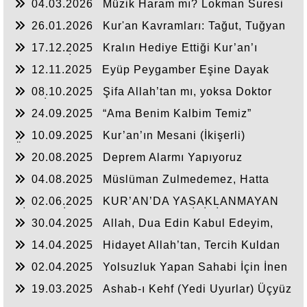
04.03.2026
Müzik Haram mı? Lokman Suresi
6. Ayet Analizi
26.01.2026
Kur'an Kavramları: Tağut, Tuğyan
17.12.2025
Kralın Hediye Ettiği Kur’an’ı
Tevrat ee İncil ile Karşılaştırdı, Müslüman Oldu (
12.11.2025
Eyüp Peygamber Eşine Dayak
Prof. Dr. Maurice Bucaille )
Atmaya Yemin mi Etmiş?
08.10.2025
Şifa Allah’tan mı, yoksa Doktor
veya İlaçtan mı?
24.09.2025
“Ama Benim Kalbim Temiz”
Kandırmacası
10.09.2025
Kur’an’ın Mesani (İkişerli)
Özelliği
20.08.2025
Deprem Alarmı Yapıyoruz
04.08.2025
Müslüman Zulmedemez, Hatta
Zalime Eğilim Bile Gösteremez
02.06.2025
KUR’AN’DA YASAKLANMAYAN
BİR ŞEYİ YAPIP YAPMAMAK, KİŞİNİN
30.04.2025
Allah, Dua Edin Kabul Edeyim,
TERCİHİNE BIRAKILMIŞTIR
Dediği Halde Neden Her Duayı Kabul Etmiyor?
14.04.2025
Hidayet Allah’tan, Tercih Kuldan
02.04.2025
Yolsuzluk Yapan Sahabi İçin İnen
Ayet
19.03.2025
Ashab-ı Kehf (Yedi Uyurlar) Üçyüz
Yıl mı Uyumuşlar?