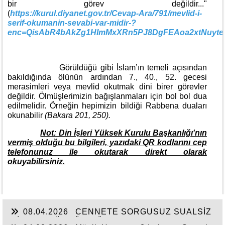
bir görev değildir..."
(
https://kurul.diyanet.gov.tr/Cevap-Ara/791/mevlid-i-
serif-okumanin-sevabi-var-midir-?
enc=QisAbR4bAkZg1HImMxXRn5PJ8DgFEAoa2xtNuyte
Görüldüğü gibi İslam’ın temeli açısından
bakıldığında ölünün ardından 7., 40., 52. gecesi
merasimleri veya mevlid okutmak dini birer görevler
değildir. Ölmüşlerimizin bağışlanmaları için bol bol dua
edilmelidir. Örneğin hepimizin bildiği Rabbena duaları
okunabilir
(Bakara 201, 250).
Not: Din İşleri Yüksek Kurulu Başkanlığı'nın
vermiş olduğu bu bilgileri, yazıdaki QR kodlarını cep
telefonunuz ile okutarak direkt olarak
okuyabilirsiniz.
08.04.2026
CENNETE SORGUSUZ SUALSİZ
GİRMEK MÜMKÜN MÜ?