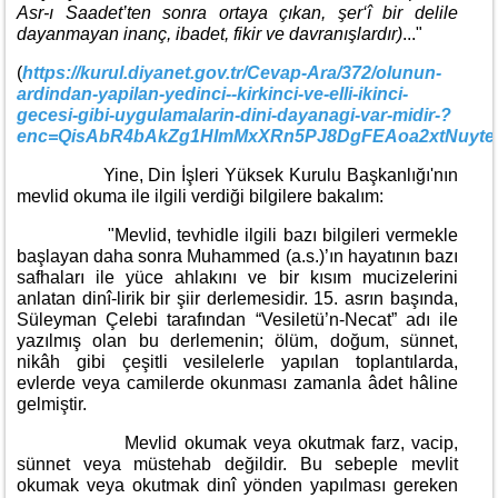
Asr-ı Saadet’ten sonra ortaya çıkan, şer‘î bir delile
dayanmayan inanç, ibadet, fikir ve davranışlardır)
..."
(
https://kurul.diyanet.gov.tr/Cevap-Ara/372/olunun-
ardindan-yapilan-yedinci--kirkinci-ve-elli-ikinci-
gecesi-gibi-uygulamalarin-dini-dayanagi-var-midir-?
enc=QisAbR4bAkZg1HImMxXRn5PJ8DgFEAoa2xtNuyte
Yine, Din İşleri Yüksek Kurulu Başkanlığı'nın
mevlid okuma ile ilgili verdiği bilgilere bakalım:
"Mevlid, tevhidle ilgili bazı bilgileri vermekle
başlayan daha sonra Muhammed (a.s.)’ın hayatının bazı
safhaları ile yüce ahlakını ve bir kısım mucizelerini
anlatan dinî-lirik bir şiir derlemesidir. 15. asrın başında,
Süleyman Çelebi tarafından “Vesiletü’n-Necat” adı ile
yazılmış olan bu derlemenin; ölüm, doğum, sünnet,
nikâh gibi çeşitli vesilelerle yapılan toplantılarda,
evlerde veya camilerde okunması zamanla âdet hâline
gelmiştir.
Mevlid okumak veya okutmak farz, vacip,
sünnet veya müstehab değildir. Bu sebeple mevlit
okumak veya okutmak dinî yönden yapılması gereken