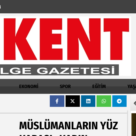
M
EKONOMİ
SPOR
EĞİTİM
YAŞ
MÜSLÜMANLARIN YÜZ