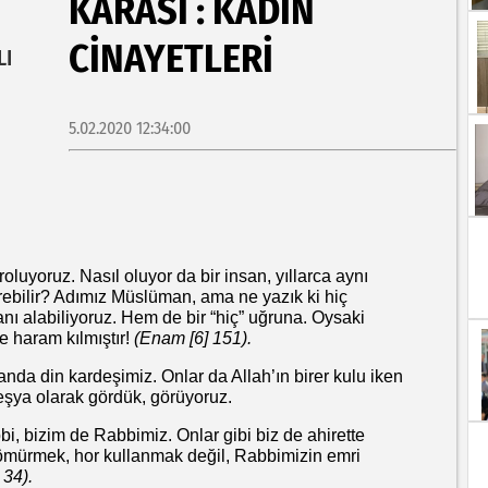
KARASI : KADIN
CINAYETLERI
LI
5.02.2020 12:34:00
luyoruz. Nasıl oluyor da bir insan, yıllarca aynı
rebilir? Adımız Müslüman, ama ne yazık ki hiç
nı alabiliyoruz. Hem de bir “hiç” uğruna. Oysaki
 haram kılmıştır!
(Enam [6] 151).
anda din kardeşimiz. Onlar da Allah’ın birer kulu iken
r eşya olarak gördük, görüyoruz.
abbi, bizim de Rabbimiz. Onlar gibi biz de ahirette
sömürmek, hor kullanmak değil, Rabbimizin emri
 34).