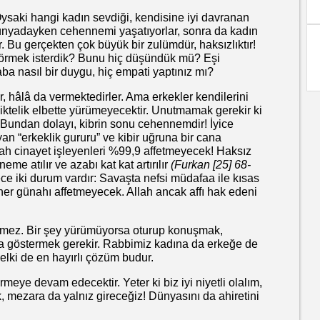
ysaki hangi kadın sevdiği, kendisine iyi davranan
 dünyadayken cehennemi yaşatıyorlar, sonra da kadın
. Bu gerçekten çok büyük bir zulümdür, haksızlıktır!
örmek isterdik? Bunu hiç düşündük mü? Eşi
ba nasıl bir duygu, hiç empati yaptınız mı?
ir, hâlâ da vermektedirler. Ama erkekler kendilerini
irliktelik elbette yürümeyecektir. Unutmamak gerekir ki
i. Bundan dolayı, kibrin sonu cehennemdir! İyice
n “erkeklik gururu” ve kibir uğruna bir cana
 cinayet işleyenleri %99,9 affetmeyecek! Haksız
me atılır ve azabı kat kat artırılır
(Furkan [25] 68-
ce iki durum vardır: Savaşta nefsi müdafaa ile kısas
 her günahı affetmeyecek. Allah ancak affı hak edeni
ülmez. Bir şey yürümüyorsa oturup konuşmak,
ba göstermek gerekir. Rabbimiz kadına da erkeğe de
belki de en hayırlı çözüm budur.
eye devam edecektir. Yeter ki biz iyi niyetli olalım,
, mezara da yalnız gireceğiz! Dünyasını da ahiretini