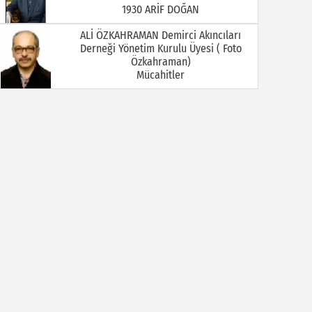
Mücahitler
Ali Öztürkmen / Emekli Öğretmen
YOKSA
Ali Tortamış
BABAM HAMDİ TORTAMIŞ ( Kaymakam
İbrahim Ethem Bey )
Av. Celal KALEZADE
Aşkı Kokladığım Güller Güller Şimdi Kime
Kaldı
Avukat M. İkbal GÜLMEZ
Korona Virüsü Taşıyanların Hukuki
Sorumluluğu