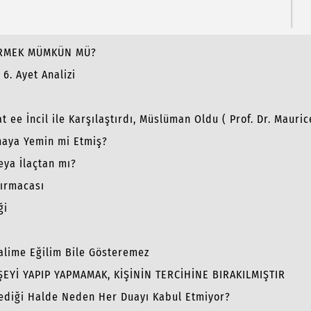
İRMEK MÜMKÜN MÜ?
6. Ayet Analizi
n
at ee İncil ile Karşılaştırdı, Müslüman Oldu ( Prof. Dr. Mauric
aya Yemin mi Etmiş?
eya İlaçtan mı?
ırmacası
ği
lime Eğilim Bile Gösteremez
EYİ YAPIP YAPMAMAK, KİŞİNİN TERCİHİNE BIRAKILMIŞTIR
Dediği Halde Neden Her Duayı Kabul Etmiyor?