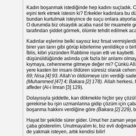
Kadın boşanmak istediğinde hep kadını suçladık. O
eşini terk etmek istesin ki? Erkekler kadınlara bu
bundan kurtulmak isteyince de suçu onlara atıyorlar
O durumda biz olsaydık acaba nasıl bir muamele g
tarafından şiddet görmek, ölümle tehdit edilmek aca
Kadınlar eşlerine belki sayısız kez fırsat vermişlerd
birer yarı tanrı gibi görüp kibirlerine yenildikçe o b
İblis, kibri yüzünden Rabbine isyan etti ve kaybett
düşünüldüğünde aslında çok fazla bir anlamı olmaya
kıymaya, cehenneme gitmeye değer mi? Çünkü Allah
yere kasten bir insanı öldüren süresiz olarak cehenne
69; Nisa [4] 93.
Allah’ın öldürmeye izin verdiği sade
(Muhammed [47] 4; Bakara [2] 178).
Allah herkesi,
affeder (Al-i İmran [3] 129).
Dolayısıyla şiddetle, kan dökmekle hiçbir şey çöz
gerekirse bu işin uzmanlarına gidip çözüm için ça
boşanma hakkını verdiğine göre
(Bakara [2] 229)
, 
Hayat bir şekilde sürer gider. Umut her zaman yeşerm
çaba gösterelim. Unutmayalım ki, biz evli doğmadık
de yakmak isteyen, artık kendisi bilir!