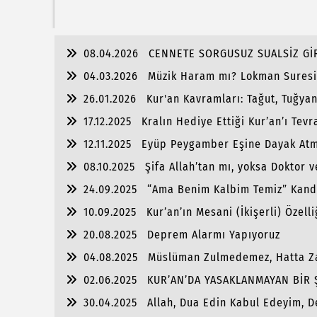
08.04.2026
CENNETE SORGUSUZ SUALSİZ G
04.03.2026
Müzik Haram mı? Lokman Suresi 
26.01.2026
Kur'an Kavramları: Tağut, Tuğya
17.12.2025
Kralın Hediye Ettiği Kur’an’ı Tevr
12.11.2025
Eyüp Peygamber Eşine Dayak Atm
08.10.2025
Şifa Allah’tan mı, yoksa Doktor v
24.09.2025
“Ama Benim Kalbim Temiz” Kand
10.09.2025
Kur’an’ın Mesani (İkişerli) Özelli
20.08.2025
Deprem Alarmı Yapıyoruz
04.08.2025
Müslüman Zulmedemez, Hatta Za
02.06.2025
KUR’AN’DA YASAKLANMAYAN BİR Ş
30.04.2025
Allah, Dua Edin Kabul Edeyim, 