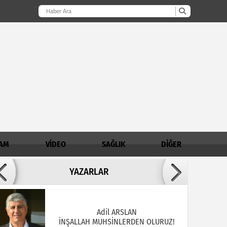
AM
VİDEO
SAĞLIK
DİĞER
Adil ARSLAN
YAZARLAR
İNŞALLAH MUHSİNLERDEN OLURUZ!
AHMET AKKOÇ / Demirci İlçe Müftülüğü
Şube Müdürü
Madde Bağımlılığında Aile - Genç İlişkisi