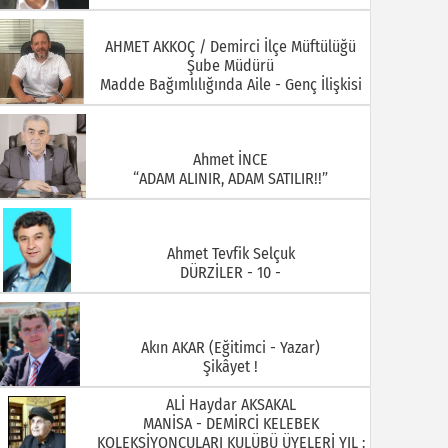
Ahmet İNCE
“ADAM ALINIR, ADAM SATILIR!!”
Ahmet Tevfik Selçuk
DÜRZİLER - 10 -
Akın AKAR (Eğitimci - Yazar)
Şikâyet !
ALİ Haydar AKSAKAL
MANİSA - DEMİRCİ KELEBEK
KOLEKSİYONCULARI KULÜBÜ ÜYELERİ YIL :
1930 ARİF DOĞAN
ALİ ÖZKAHRAMAN Demirci Akıncıları
Derneği Yönetim Kurulu Üyesi ( Foto
Özkahraman)