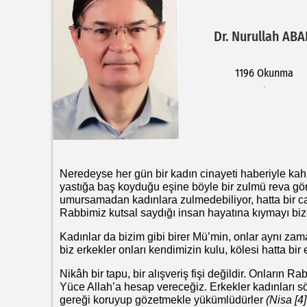
Dr. Nurullah ABA
1196 Okunma
Neredeyse her gün bir kadın cinayeti haberiyle kahro
yastığa baş koyduğu eşine böyle bir zulmü reva gö
umursamadan kadınlara zulmedebiliyor, hatta bir ca
Rabbimiz kutsal saydığı insan hayatına kıymayı bize
Kadınlar da bizim gibi birer Mü’min, onlar aynı zam
biz erkekler onları kendimizin kulu, kölesi hatta bi
Nikâh bir tapu, bir alışveriş fişi değildir. Onların R
Yüce Allah’a hesap vereceğiz. Erkekler kadınları 
gereği koruyup gözetmekle yükümlüdürler
(Nisa [4]