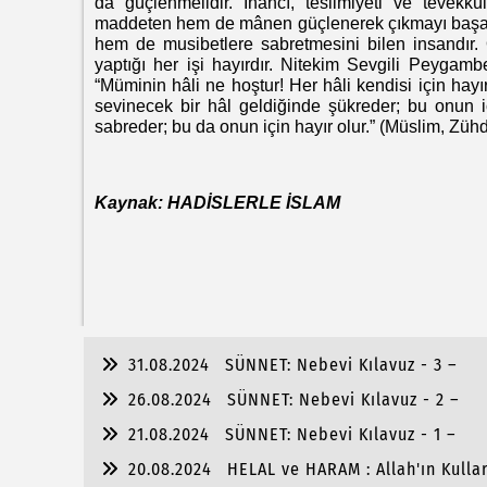
da güçlenmelidir. İnancı, teslimiyeti ve tevek
maddeten hem de mânen güçlenerek çıkmayı başar
hem de musibetlere sabretmesini bilen insandır. 
yaptığı her işi hayırdır. Nitekim Sevgili Peygam
“Müminin hâli ne hoştur! Her hâli kendisi için ha
sevinecek bir hâl geldiğinde şükreder; bu onun iç
sabreder; bu da onun için hayır olur.” (Müslim, Zühd
Kaynak: HADİSLERLE İSLAM
31.08.2024
SÜNNET: Nebevi Kılavuz - 3 –
26.08.2024
SÜNNET: Nebevi Kılavuz - 2 –
21.08.2024
SÜNNET: Nebevi Kılavuz - 1 –
20.08.2024
HELAL ve HARAM : Allah'ın Kullar