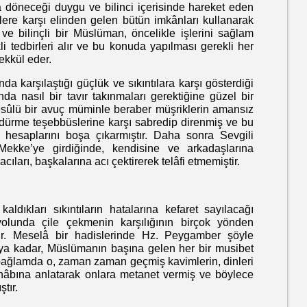
neceği duygu ve bilinci içerisinde hareket eden
lere karşı elinden gelen bütün imkânları kullanarak
 ve bilinçli bir Müslüman, öncelikle işlerini sağlam
li tedbirleri alır ve bu konuda yapılması gerekli her
ekkül eder.
rşılaştığı güçlük ve sıkıntılara karşı gösterdiği
a nasıl bir tavır takınmaları gerektiğine güzel bir
Resûlü bir avuç müminle beraber müşriklerin amansız
ldürme teşebbüslerine karşı sabredip direnmiş ve bu
n hesaplarını boşa çıkarmıştır. Daha sonra Sevgili
ekke’ye girdiğinde, kendisine ve arkadaşlarına
cıları, başkalarına acı çektirerek telâfi etmemiştir.
arı sıkıntıların hatalarına kefaret sayılacağı
olunda çile çekmenin karşılığının birçok yönden
ır. Meselâ bir hadislerinde Hz. Peygamber şöyle
ya kadar, Müslümanın başına gelen her bir musibet
Bu bağlamda o, zaman zaman geçmiş kavimlerin, dinleri
shâbına anlatarak onlara metanet vermiş ve böylece
ştır.