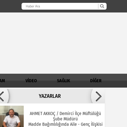
AM
VİDEO
SAĞLIK
DİĞER
Adil ARSLAN
YAZARLAR
İNŞALLAH MUHSİNLERDEN OLURUZ!
AHMET AKKOÇ / Demirci İlçe Müftülüğü
Şube Müdürü
Madde Bağımlılığında Aile - Genç İlişkisi