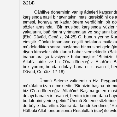
2/214)
Câhiliye döneminin yanlış âdetleri karşısında
karşısında nasıl bir tavır takınılması gerektiğini de
etmesi, konuya ne kadar önem verdiğinin bir gös
sözler arasında, “Bir musibet karşısında yüzleri
yakalarını, bağırlarını yırtmamaları ve saçlarını 
(Ebû Dâvûd, Cenâiz, 24-25) O, bunun yerine Kur’a
etmiştir. Çünkü insanların çeşitli belalarla mutlak
müjdeledikten sonra, başlarına bir musibet geldiğin
diyen kimseler olduklarını haber vermektedir. (B
inananlara şu tavsiyede bulunmuştur: “Birinizin 
Allah'a aidiz ve biz O’na döneceğiz. Allah'ım! 
bekliyorum, bundan dolayı bana ecir ihsan et, beni
Dâvûd, Cenâiz, 17-18)
Ümmü Seleme validemizin Hz. Peygamber’den
mükâfatını izah etmektedir: “Birinizin başına bir mu
biz O’na döneceğiz. Allah'ım! Başıma gelen musi
dolayı bana ecir ihsan et, benim için onu daha hayı
bu talebini yerine getirir.” Ümmü Seleme sözlerin
de böyle dua ettim. Sonra da, kendi kendime, "Ebû
Hâlbuki Allah ondan sonra Resûlullah (sav) ile evle