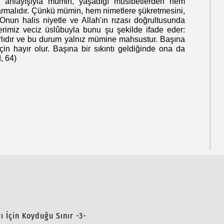
kül anlayışıyla mümin, yaşadığı musibetlerden hem
malıdır. Çünkü mümin, hem nimetlere şükretmesini,
Onun halis niyetle ve Allah'ın rızası doğrultusunda
berimiz veciz üslûbuyla bunu şu şekilde ifade eder:
yırlıdır ve bu durum yalnız mümine mahsustur. Başına
in hayır olur. Başına bir sıkıntı geldiğinde ona da
, 64)
ı İçin Koyduğu Sınır -3-