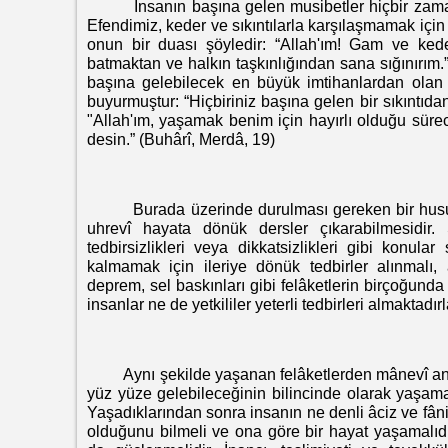
İnsanın başına gelen musibetler hiçbir zaman 
Efendimiz, keder ve sıkıntılarla karşılaşmamak için 
onun bir duası şöyledir: “Allah'ım! Gam ve keder
batmaktan ve halkın taşkınlığından sana sığınırım.
başına gelebilecek en büyük imtihanlardan ola
buyurmuştur: “Hiçbiriniz başına gelen bir sıkıntıd
"Allah'ım, yaşamak benim için hayırlı olduğu sürec
desin.” (Buhârî, Merdâ, 19)
Burada üzerinde durulması gereken bir husus
uhrevî hayata dönük dersler çıkarabilmesidir. 
tedbirsizlikleri veya dikkatsizlikleri gibi konu
kalmamak için ileriye dönük tedbirler alınmalı, 
deprem, sel baskınları gibi felâketlerin birçoğund
insanlar ne de yetkililer yeterli tedbirleri almaktadırl
Aynı şekilde yaşanan felâketlerden mânevî anlamd
yüz yüze gelebileceğinin bilincinde olarak yaşamalı
Yaşadıklarından sonra insanın ne denli âciz ve fân
olduğunu bilmeli ve ona göre bir hayat yaşamalıdı