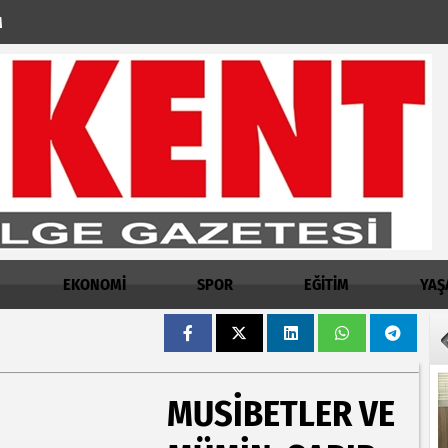
M
EKONOMİ
SPOR
EĞİTİM
YAŞ
MUSIBETLER VE