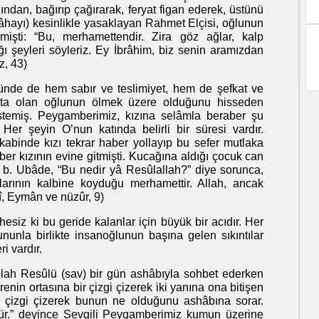
ından, bağırıp çağırarak, feryat figan ederek, üstünü
yâhayı) kesinlikle yasaklayan Rahmet Elçisi, oğlunun
mişti: “Bu, merhamettendir. Zira göz ağlar, kalp
ı şeyleri söyleriz. Ey İbrâhim, biz senin aramızdan
z, 43)
e de hem sabır ve teslimiyet, hem de şefkat ve
sta olan oğlunun ölmek üzere olduğunu hisseden
temiş. Peygamberimiz, kızına selâmla beraber şu
 Her şeyin O’nun katında belirli bir süresi vardır.
Akabinde kızı tekrar haber yollayıp bu sefer mutlaka
ber kızının evine gitmişti. Kucağına aldığı çocuk can
’d b. Ubâde, “Bu nedir yâ Resûlallah?” diye sorunca,
llarının kalbine koyduğu merhamettir. Allah, ancak
î, Eymân ve nüzûr, 9)
z ki bu geride kalanlar için büyük bir acıdır. Her
nunla birlikte insanoğlunun başına gelen sıkıntılar
ri vardır.
h Resûlü (sav) bir gün ashâbıyla sohbet ederken
enin ortasına bir çizgi çizerek iki yanına ona bitişen
ir çizgi çizerek bunun ne olduğunu ashâbına sorar.
dür.” deyince Sevgili Peygamberimiz kumun üzerine