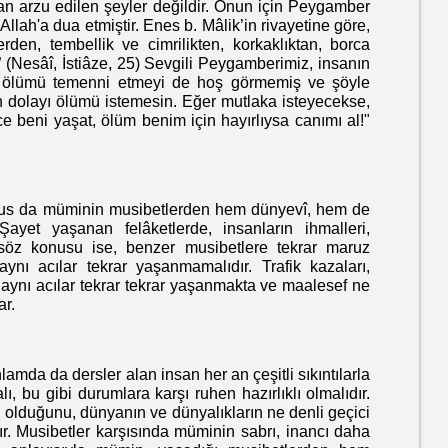
arzu edilen şeyler değildir. Onun için Peygamber
Allah'a dua etmiştir. Enes b. Mâlik’in rivayetine göre,
den, tembellik ve cimrilikten, korkaklıktan, borca
” (Nesâî, İstiâze, 25) Sevgili Peygamberimiz, insanın
n ölümü temenni etmeyi de hoş görmemiş ve şöyle
an dolayı ölümü istemesin. Eğer mutlaka isteyecekse,
e beni yaşat, ölüm benim için hayırlıysa canımı al!"
 da müminin musibetlerden hem dünyevî, hem de
Şayet yaşanan felâketlerde, insanların ihmalleri,
lar söz konusu ise, benzer musibetlere tekrar maruz
aynı acılar tekrar yaşanmamalıdır. Trafik kazaları,
a aynı acılar tekrar tekrar yaşanmakta ve maalesef ne
ar.
a da dersler alan insan her an çeşitli sıkıntılarla
, bu gibi durumlara karşı ruhen hazırlıklı olmalıdır.
i olduğunu, dünyanın ve dünyalıkların ne denli geçici
r. Musibetler karşısında müminin sabrı, inancı daha