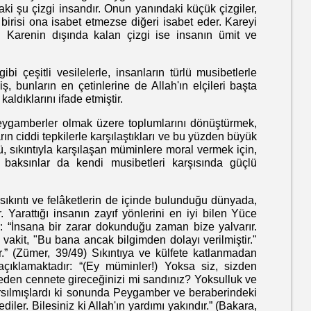
daki şu çizgi insandır. Onun yanındaki küçük çizgiler,
birisi ona isabet etmezse diğeri isabet eder. Kareyi
ir. Karenin dışında kalan çizgi ise insanın ümit ve
itli vesilelerle, insanların türlü musibetlerle
ş, bunların en çetinlerine de Allah'ın elçileri başta
dıklarını ifade etmiştir.
gamberler olmak üzere toplumlarını dönüştürmek,
ın ciddi tepkilerle karşılaştıkları ve bu yüzden büyük
lü, sıkıntıyla karşılaşan müminlere moral vermek için,
baksınlar da kendi musibetleri karşısında güçlü
kıntı ve felâketlerin de içinde bulunduğu dünyada,
. Yarattığı insanın zayıf yönlerini en iyi bilen Yüce
r: “İnsana bir zarar dokunduğu zaman bize yalvarır.
 vakit, "Bu bana ancak bilgimden dolayı verilmiştir."
ler.” (Zümer, 39/49) Sıkıntıya ve külfete katlanmadan
çıklamaktadır: “(Ey müminler!) Yoksa siz, sizden
meden cennete gireceğinizi mi sandınız? Yoksulluk ve
arsılmışlardı ki sonunda Peygamber ve beraberindeki
iler. Bilesiniz ki Allah'ın yardımı yakındır.” (Bakara,