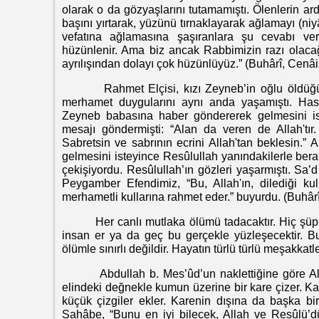
olarak o da gözyaşlarını tutamamıştı. Ölenlerin ard
başını yırtarak, yüzünü tırnaklayarak ağlamayı (ni
vefatına ağlamasına şaşıranlara şu cevabı ver
hüzünlenir. Ama biz ancak Rabbimizin razı olacağ
ayrılışından dolayı çok hüzünlüyüz.” (Buhârî, Cenâi
Rahmet Elçisi, kızı Zeyneb’in oğlu öldüğünd
merhamet duygularını aynı anda yaşamıştı. Ha
Zeyneb babasına haber göndererek gelmesini is
mesajı göndermişti: “Alan da veren de Allah'tır.
Sabretsin ve sabrının ecrini Allah'tan beklesin.” 
gelmesini isteyince Resûlullah yanındakilerle bera
çekişiyordu. Resûlullah’ın gözleri yaşarmıştı. Sa
Peygamber Efendimiz, “Bu, Allah'ın, dilediği ku
merhametli kullarına rahmet eder.” buyurdu. (Buhâr
Her canlı mutlaka ölümü tadacaktır. Hiç şüphesi
insan er ya da geç bu gerçekle yüzleşecektir. Bu
ölümle sınırlı değildir. Hayatın türlü türlü meşakkatle
Abdullah b. Mes’ûd’un naklettiğine göre Alla
elindeki değnekle kumun üzerine bir kare çizer. Kar
küçük çizgiler ekler. Karenin dışına da başka b
Sahâbe, “Bunu en iyi bilecek, Allah ve Resûlü’