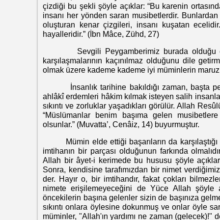
çizdiği bu şekli şöyle açıklar: “Bu karenin ortasın
insanı her yönden saran musibetlerdir. Bunlardan 
oluşturan kenar çizgileri, insanı kuşatan ecelid
hayalleridir.” (İbn Mâce, Zühd, 27)
Sevgili Peygamberimiz burada olduğu gibi çeş
karşılaşmalarının kaçınılmaz olduğunu dile getirmi
olmak üzere kademe kademe iyi müminlerin maruz kal
İnsanlık tarihine bakıldığı zaman, başta pey
ahlâkî erdemleri hâkim kılmak isteyen salih insanlar
sıkıntı ve zorluklar yaşadıkları görülür. Allah Resû
“Müslümanlar benim başıma gelen musibetlere 
olsunlar.” (Muvatta’, Cenâiz, 14) buyurmuştur.
Mümin elde ettiği başarıların da karşılaştığı sı
imtihanın bir parçası olduğunun farkında olmalıdır
Allah bir âyet-i kerimede bu hususu şöyle açıkla
Sonra, kendisine tarafımızdan bir nimet verdiğimiz
der. Hayır o, bir imtihandır, fakat çokları bilmez
nimete erişilemeyeceğini de Yüce Allah şöyle a
öncekilerin başına gelenler sizin de başınıza gel
sıkıntı onlara öylesine dokunmuş ve onlar öyle s
müminler, "Allah'ın yardımı ne zaman (gelecek)!" ded