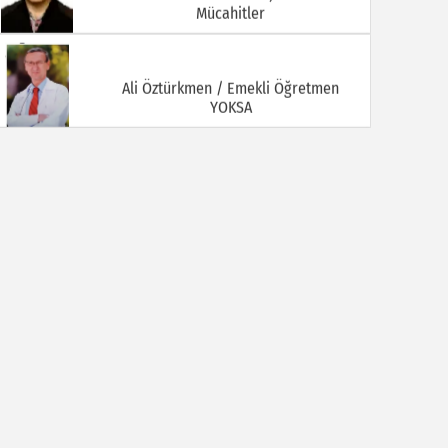
Mücahitler
Ali Öztürkmen / Emekli Öğretmen
YOKSA
Ali Tortamış
BABAM HAMDİ TORTAMIŞ ( Kaymakam
İbrahim Ethem Bey )
Av. Celal KALEZADE
Aşkı Kokladığım Güller Güller Şimdi Kime
Kaldı
Avukat M. İkbal GÜLMEZ
Korona Virüsü Taşıyanların Hukuki
Sorumluluğu