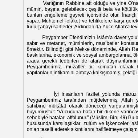
Varlığının Rabbine ait olduğu ve yine O’na dö
mümin, başına gelebilecek çeşitli bela ve kötülük
bunları engelleme gayreti içerisinde olur. İnançlı
yapar. Muhtemel felâket ve tehlikelere karşı gerek
türlü çabayı sarf eder. Ardından da Yüce Allah'a tev
Peygamber Efendimizin İslâm’a davet yolunda ka
sabır ve metanet, müminlerin, musibetler konusund
örnektir. Bilindiği gibi Mekke döneminde, Allah 
baskılarına, ekonomik ve sosyal ambargolarına, ö
arada gerekli tedbirleri de alarak düşmanlarını
Peygamberimiz, muzaffer bir komutan olarak M
yapılanların intikamını almaya kalkışmamış, çektiği a
İyi insanların fazilet yolunda maruz kaldıkl
Peygamberimiz tarafından müjdelenmiş, Allah y
sahibine mükâfat olarak döneceği vurgulanmışt
buyurmuştur: “Vücuduna batan bir dikene varınca
sebebiyle hataları affolunur.” (Müslim, Birr, 49) 
hususunda karşılaştıkları zulüm ve işkenceleri a
onları teselli ederek sıkıntılarını hafifletmeye çalışmı