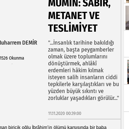
MÜMIN: SABIR,
METANET VE
TESLIMIYET
 Muharrem DEMİR
"...İnsanlık tarihine bakıldığı
zaman, başta peygamberler
olmak üzere toplumlarını
1526 Okunma
dönüştürmek, ahlâkî
erdemleri hâkim kılmak
isteyen salih insanların ciddi
tepkilerle karşılaştıkları ve bu
yüzden büyük sıkıntı ve
zorluklar yaşadıkları görülür..."
11.11.2020 00:39:00
biricik oğlu İbrâhim’in ölümü karşısında bir baba