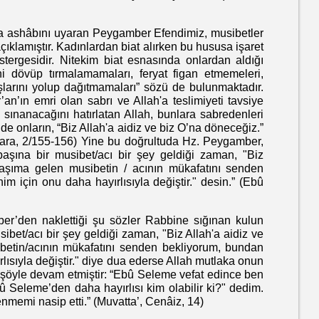
 ashâbını uyaran Peygamber Efendimiz, musibetler
 açıklamıştır. Kadınlardan biat alırken bu hususa işaret
tergesidir. Nitekim biat esnasında onlardan aldığı
ni dövüp tırmalamamaları, feryat figan etmemeleri,
başlarını yolup dağıtmamaları” sözü de bulunmaktadır.
n’ın emri olan sabrı ve Allah'a teslimiyeti tavsiye
a sınanacağını hatırlatan Allah, bunlara sabredenleri
de onların, “Biz Allah'a aidiz ve biz O’na döneceğiz.”
akara, 2/155-156) Yine bu doğrultuda Hz. Peygamber,
başına bir musibet/acı bir şey geldiği zaman, "Biz
Başıma gelen musibetin / acının mükafatını senden
m için onu daha hayırlısıyla değiştir." desin.” (Ebû
 naklettiği şu sözler Rabbine sığınan kulun
sibet/acı bir şey geldiği zaman, "Biz Allah'a aidiz ve
betin/acının mükafatını senden bekliyorum, bundan
rlısıyla değiştir." diye dua ederse Allah mutlaka onun
e şöyle devam etmiştir: “Ebû Seleme vefat edince ben
 Seleme’den daha hayırlısı kim olabilir ki?" dedim.
nmemi nasip etti.” (Muvatta’, Cenâiz, 14)