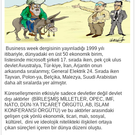
Business week dergisinin yayınladığı 1999 yılı
itibariyle, dünyadaki en üst 50 ekonomik birim,
listesinde microsoft şirketi 17. sırada iken, pek çok ulus
devlet Avustralya, Tür-kiye, İran, Arjantin onun
arkasında sıralanmış; General Elektrik 24. Sırada iken
Tayvan, Polon-ya, Belçika, Malezya, Suudi Arabistan
daha alt sıralarda yer almıştır.
Küreselleşmenin etkisiyle sadece devletler değil devlet
dışı aktörler (BİRLEŞMİŞ MİLLETLER, OPEC, IMF,
NATO, DÜN-YA TİCARET ÖRGÜTÜ, AB, İSLAM
KONFERANSI ÖRGÜTÜ) ve bu aktörler arasındaki
gelişen çok yönlü ekonomik, ticari, malı, sosyal,
kültürel, dini ve ideolojik nitelikteki ilişkileri ortaya
çıkan süreçleri içeren bir dünya düzeni oluştu.