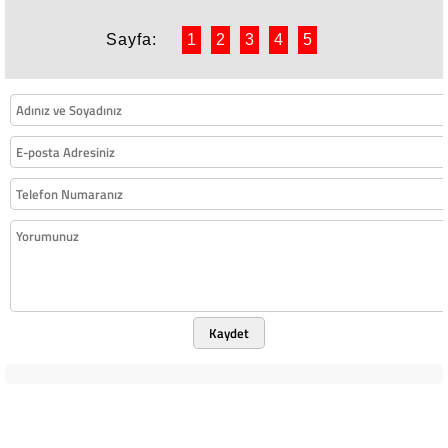
Sayfa:
1
2
3
4
5
Kaydet