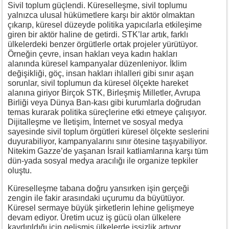
Sivil toplum güçlendi. Küreselleşme, sivil toplumu
yalnızca ulusal hükümetlere karşı bir aktör olmaktan
çıkarıp, küresel düzeyde politika yapıcılarla etkileşime
giren bir aktör haline de getirdi. STK’lar artık, farklı
ülkelerdeki benzer örgütlerle ortak projeler yürütüyor.
Örneğin çevre, insan hakları veya kadın hakları
alanında küresel kampanyalar düzenleniyor. İklim
değişikliği, göç, insan hakları ihlalleri gibi sınır aşan
sorunlar, sivil toplumun da küresel ölçekte hareket
alanına giriyor Birçok STK, Birleşmiş Milletler, Avrupa
Birliği veya Dünya Ban-kası gibi kurumlarla doğrudan
temas kurarak politika süreçlerine etki etmeye çalışıyor.
Dijitalleşme ve İletişim, İnternet ve sosyal medya
sayesinde sivil toplum örgütleri küresel ölçekte seslerini
duyurabiliyor, kampanyalarını sınır ötesine taşıyabiliyor.
Nitekim Gazze’de yaşanan İsrail katliamlarına karşı tüm
dün-yada sosyal medya aracılığı ile organize tepkiler
oluştu.
Küreselleşme tabana doğru yansırken işin gerçeği
zengin ile fakir arasındaki uçurumu da büyütüyor.
Küresel sermaye büyük şirketlerin lehine gelişmeye
devam ediyor. Üretim ucuz iş gücü olan ülkelere
kaydırıldığı için gelişmiş ülkelerde işsizlik artıyor.