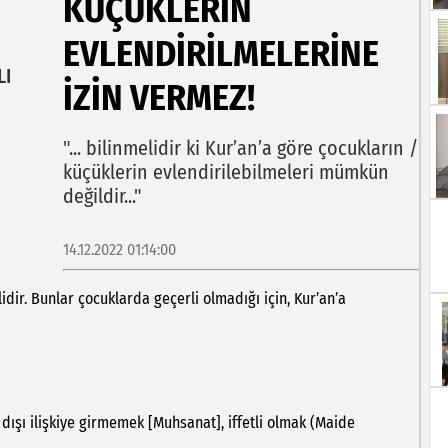
KÜÇÜKLERIN
EVLENDIRILMELERINE
LI
İZIN VERMEZ!
"... bilinmelidir ki Kur’an’a göre çocukların /
küçüklerin evlendirilebilmeleri mümkün
değildir..."
14.12.2022 01:14:00
r. Bunlar çocuklarda geçerli olmadığı için, Kur’an’a
şı ilişkiye girmemek [Muhsanat], iffetli olmak (Maide