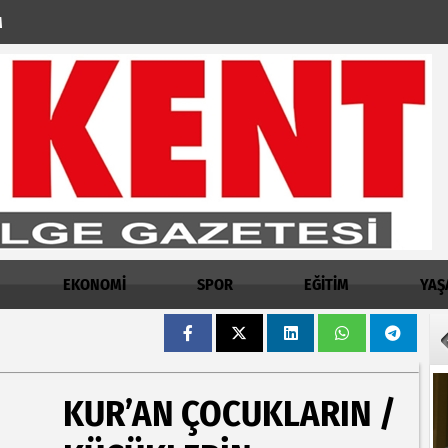
M
EKONOMİ
SPOR
EĞİTİM
YAŞ
KUR’AN ÇOCUKLARIN /