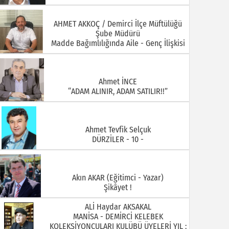
Ahmet İNCE
“ADAM ALINIR, ADAM SATILIR!!”
Ahmet Tevfik Selçuk
DÜRZİLER - 10 -
Akın AKAR (Eğitimci - Yazar)
Şikâyet !
ALİ Haydar AKSAKAL
MANİSA - DEMİRCİ KELEBEK
KOLEKSİYONCULARI KULÜBÜ ÜYELERİ YIL :
1930 ARİF DOĞAN
ALİ ÖZKAHRAMAN Demirci Akıncıları
Derneği Yönetim Kurulu Üyesi ( Foto
Özkahraman)