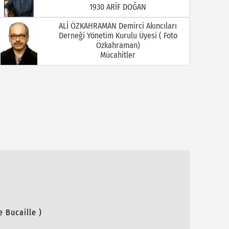
Mücahitler
Ali Öztürkmen / Emekli Öğretmen
YOKSA
Ali Tortamış
BABAM HAMDİ TORTAMIŞ ( Kaymakam
İbrahim Ethem Bey )
Av. Celal KALEZADE
Aşkı Kokladığım Güller Güller Şimdi Kime
Kaldı
Avukat M. İkbal GÜLMEZ
Korona Virüsü Taşıyanların Hukuki
Sorumluluğu
e Bucaille )