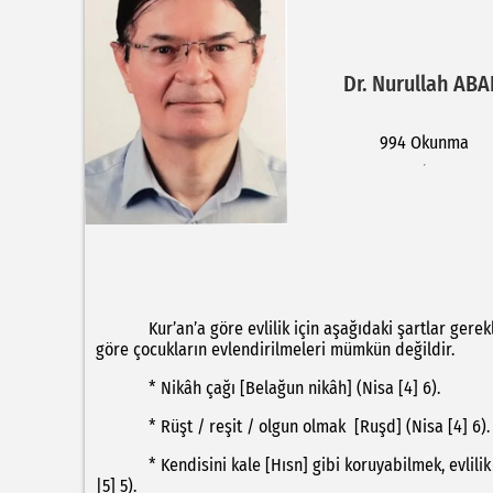
Dr. Nurullah ABA
994 Okunma
Kur’an’a göre evlilik için aşağıdaki şartlar gereklidi
göre çocukların evlendirilmeleri mümkün değildir.
* Nikâh çağı [Belağun nikâh] (Nisa [4] 6).
* Rüşt / reşit / olgun olmak [Ruşd] (Nisa [4] 6).
* Kendisini kale [Hısn] gibi koruyabilmek, evlilik dı
|5] 5).