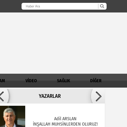
AM
VİDEO
SAĞLIK
DİĞER
Adil ARSLAN
YAZARLAR
İNŞALLAH MUHSİNLERDEN OLURUZ!
AHMET AKKOÇ / Demirci İlçe Müftülüğü
Şube Müdürü
Madde Bağımlılığında Aile - Genç İlişkisi