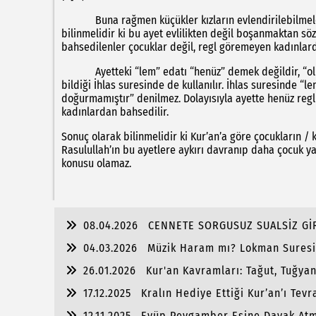
Buna rağmen küçükler kızların evlendirilebilmeleri iç
bilinmelidir ki bu ayet evlilikten değil boşanmaktan s
bahsedilenler çocuklar değil, regl göremeyen kadınlar
Ayetteki “lem” edatı “henüz” demek değildir, “olumsu
bildiği İhlas suresinde de kullanılır. İhlas suresinde “l
doğurmamıştır” denilmez. Dolayısıyla ayette henüz reg
kadınlardan bahsedilir.
Sonuç olarak bilinmelidir ki Kur’an’a göre çocukların /
Rasulullah’ın bu ayetlere aykırı davranıp daha çocuk ya
konusu olamaz.
08.04.2026
CENNETE SORGUSUZ SUALSİZ G
04.03.2026
Müzik Haram mı? Lokman Suresi 
26.01.2026
Kur'an Kavramları: Tağut, Tuğya
17.12.2025
Kralın Hediye Ettiği Kur’an’ı Tevr
12.11.2025
Eyüp Peygamber Eşine Dayak Atm