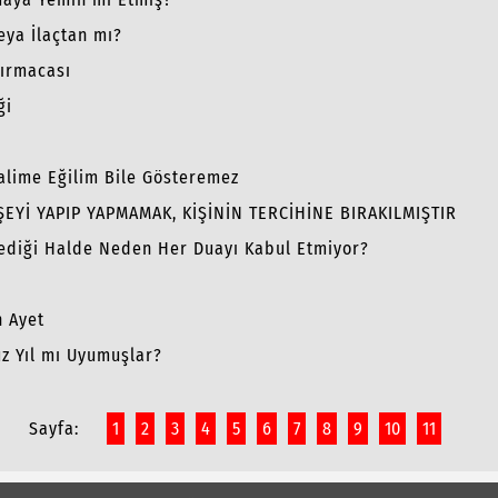
eya İlaçtan mı?
ırmacası
ği
lime Eğilim Bile Gösteremez
EYİ YAPIP YAPMAMAK, KİŞİNİN TERCİHİNE BIRAKILMIŞTIR
Dediği Halde Neden Her Duayı Kabul Etmiyor?
n Ayet
üz Yıl mı Uyumuşlar?
Sayfa:
1
2
3
4
5
6
7
8
9
10
11