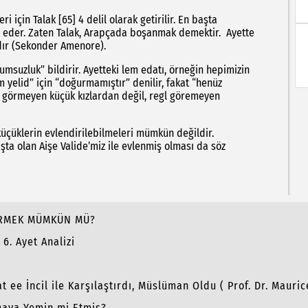
in Talak [65] 4 delil olarak getirilir. En başta
öz eder. Zaten Talak, Arapçada boşanmak demektir. Ayette
dır (Sekonder Amenore).
zluk” bildirir. Ayetteki lem edatı, örneğin hepimizin
em yelid” için “doğurmamıştır” denilir, fakat “henüz
l görmeyen küçük kızlardan değil, regl göremeyen
 küçüklerin evlendirilebilmeleri mümkün değildir.
şta olan Aişe Valide’miz ile evlenmiş olması da söz
İRMEK MÜMKÜN MÜ?
6. Ayet Analizi
n
at ee İncil ile Karşılaştırdı, Müslüman Oldu ( Prof. Dr. Mauric
aya Yemin mi Etmiş?