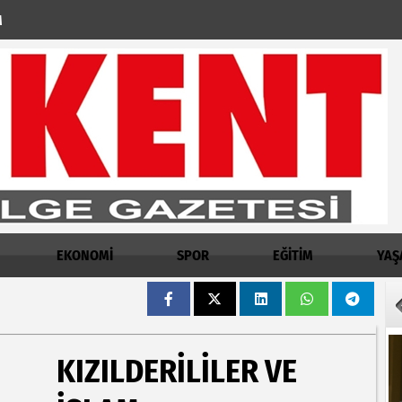
M
EKONOMİ
SPOR
EĞİTİM
YAŞ
KIZILDERILILER VE