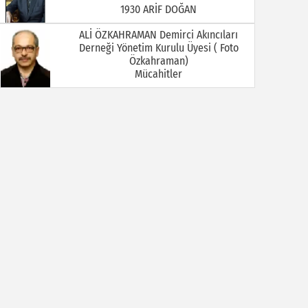
Mücahitler
Ali Öztürkmen / Emekli Öğretmen
YOKSA
Ali Tortamış
BABAM HAMDİ TORTAMIŞ ( Kaymakam
İbrahim Ethem Bey )
Av. Celal KALEZADE
Aşkı Kokladığım Güller Güller Şimdi Kime
Kaldı
Avukat M. İkbal GÜLMEZ
Korona Virüsü Taşıyanların Hukuki
Sorumluluğu