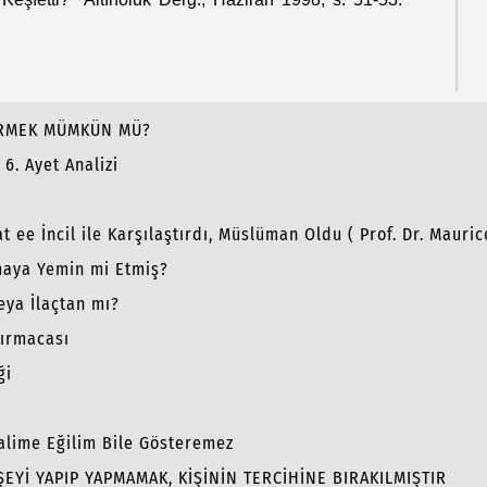
İRMEK MÜMKÜN MÜ?
6. Ayet Analizi
n
at ee İncil ile Karşılaştırdı, Müslüman Oldu ( Prof. Dr. Mauric
aya Yemin mi Etmiş?
eya İlaçtan mı?
ırmacası
ği
lime Eğilim Bile Gösteremez
EYİ YAPIP YAPMAMAK, KİŞİNİN TERCİHİNE BIRAKILMIŞTIR