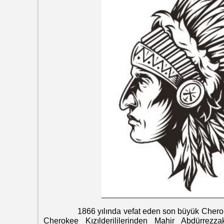
1866 yılında vefat eden son büyük Cherokee re
Cherokee Kızılderililerinden Mahir Abdürrez