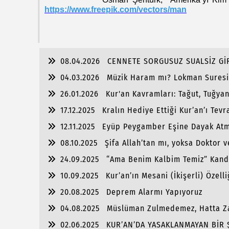
https://www.freepik.com/vectors/man
08.04.2026
CENNETE SORGUSUZ SUALSİZ G
04.03.2026
Müzik Haram mı? Lokman Suresi 
26.01.2026
Kur'an Kavramları: Tağut, Tuğya
17.12.2025
Kralın Hediye Ettiği Kur’an’ı Tevr
12.11.2025
Eyüp Peygamber Eşine Dayak Atm
08.10.2025
Şifa Allah’tan mı, yoksa Doktor v
24.09.2025
“Ama Benim Kalbim Temiz” Kand
10.09.2025
Kur’an’ın Mesani (İkişerli) Özelli
20.08.2025
Deprem Alarmı Yapıyoruz
04.08.2025
Müslüman Zulmedemez, Hatta Za
02.06.2025
KUR’AN’DA YASAKLANMAYAN BİR Ş