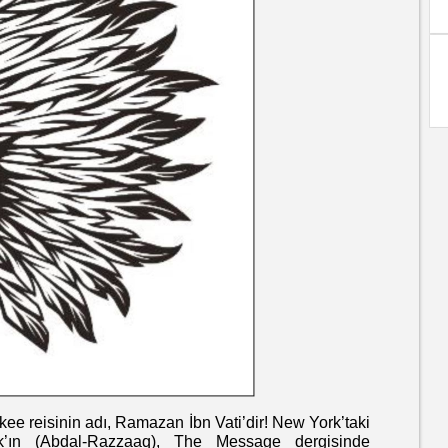
isinin adı, Ramazan İbn Vati’dir! New York’taki
zak’ın (Abdal-Razzaaq), The Message dergisinde