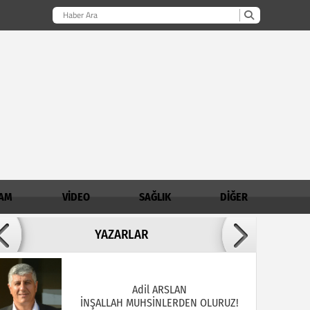
AM
VİDEO
SAĞLIK
DİĞER
Adil ARSLAN
YAZARLAR
İNŞALLAH MUHSİNLERDEN OLURUZ!
AHMET AKKOÇ / Demirci İlçe Müftülüğü
Şube Müdürü
Madde Bağımlılığında Aile - Genç İlişkisi