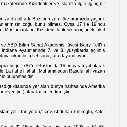
makalesinde Kızılderililer ve İslam’la ilgili ilginç bir
 da uğradı. Bazıları uzun süre aramızda yaşadı.
sanlarımızın çoğu bunu bilmez. Oysa 17 ile 19’ncu
 Müslümanların, Kızılderili toplulukları içindeki aktif
D Bilim Sanat Akademisi üyesi Barry Fell’in
Indiana eyaletlerinde 7. ve 8. yüzyıllarda açılmış
rtaya çıkan bilimsel sonuçlara dayandırıyor
cı bilgi, 1787’de Boston’da 16 numaralı yol olarak
nde ‘La ilahe illallah, Muhammedun Rasulullah’ yazan
nın bulunmasıdır.
ı kitabında yer alan dünya haritasında Amerika
inmeyen yer) olarak isimlendirmiştir.
er İslamiyet’i Tanıyordu,’’ çev. Abdullah Emiroğlu, Zafer
’’ Altınoluk Derg., Haziran 1998, s. 51-53.