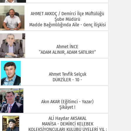
Ahmet İNCE
“ADAM ALINIR, ADAM SATILIR!!”
Ahmet Tevfik Selçuk
DÜRZİLER - 10 -
Akın AKAR (Eğitimci - Yazar)
Şikâyet !
ALİ Haydar AKSAKAL
MANİSA - DEMİRCİ KELEBEK
KOLEKSİYONCULARI KULÜBÜ ÜYELERİ YIL :
1930 ARİF DOĞAN
ALİ ÖZKAHRAMAN Demirci Akıncıları
Derneği Yönetim Kurulu Üyesi ( Foto
Özkahraman)