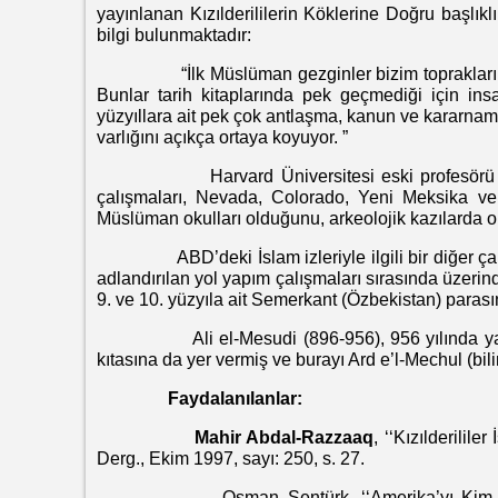
yayınlanan Kızılderililerin Köklerine Doğru başlıklı 
bilgi bulunmaktadır:
“İlk Müslüman gezginler bizim topraklarımıza
Bunlar tarih kitaplarında pek geçmediği için in
yüzyıllara ait pek çok antlaşma, kanun ve kararname,
varlığını açıkça ortaya koyuyor. ”
Harvard Üniversitesi eski profesörü ve AB
çalışmaları, Nevada, Colorado, Yeni Meksika ve 
Müslüman okulları olduğunu, arkeolojik kazılarda o
ABD’deki İslam izleriyle ilgili bir diğer çarpı
adlandırılan yol yapım çalışmaları sırasında üzeri
9. ve 10. yüzyıla ait Semerkant (Özbekistan) parası
Ali el-Mesudi (896-956), 956 yılında yazdığ
kıtasına da yer vermiş ve burayı Ard e’l-Mechul (bil
Faydalanılanlar:
Mahir Abdal-Razzaaq
, ‘‘Kızılderilil
Derg., Ekim 1997, sayı: 250, s. 27.
Osman Şentürk, ‘‘Amerika’yı Kim Keşfetti?