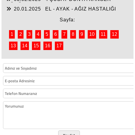
GÜNÜ
20.01.2025
EL - AYAK - AĞIZ HASTALIĞI
Sayfa:
1
2
3
4
5
6
7
8
9
10
11
12
13
14
15
16
17