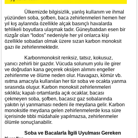
Ülkemizde bilgisizlik, yanlış kullanım ve ihmal
yüzünden soba, şofben, baca zehirlenmeleri hemen her
yıl kış aylarında özellikle alçak basınçlı havalarda
tehlikeli boyutlara ulaşmak tadır. Güneybatıdan esen bir
rüzgâr olan “lodos” nedeniyle her yıl onlarca kişi
özellikle sobadan olmak üzere sızan karbon monoksit
gazı ile zehirlenmektedir.
Karbonmonoksit renksiz, tatsız, kokusuz,
yanıcı zehirli bir gazdır. Vücuda solunum yolu ile girer
ve doğrudan kana geçerek oksijen alımını engeller
zehirlenme ve ölüme neden olur. Havagazı, kömür vb.
ısıtma amacıyla kullanılan her tür soba ve ocakta yanma
sırasında oluşur. Karbon monoksit zehirlenmeleri
sıklıkla; kapalı ortamlarda açık ocaklar, bacası
çekmeyen soba, şofben, bacasız gaz sobalarında
yakıtın iyi yanmaması nedeni ile meydana gelir. Karbon
monoksitle meydana gelen zehirlenmelerde kısa süre
içerisinde tıbbi müdahale yapılmazsa, zehirlenmeler
ölümle sonuçlanabilir.
Soba ve Bacalarla İlgili Uyulması Gereken