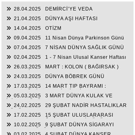
28.04.2025
DEMİRCİ’YE VEDA
21.04.2025
DÜNYA AŞI HAFTASI
14.04.2025
OTİZM
09.04.2025
11 Nisan Dünya Parkinson Günü
07.04.2025
7 NİSAN DÜNYA SAĞLIK GÜNÜ
02.04.2025
1 - 7 Nisan Ulusal Kanser Haftası
26.03.2025
MART : KOLON ( BAĞIRSAK )
KANSERİ FARKINDALIK AYI
24.03.2025
DÜNYA BÖBREK GÜNÜ
17.03.2025
14 MART TIP BAYRAMI :
İNSANLIĞA İTHAF EDİLMİŞ BİR MESLEK
05.03.2025
3 MART DÜNYA KULAK VE
İŞİTME GÜNÜ
24.02.2025
29 ŞUBAT NADİR HASTALIKLAR
GÜNÜ
17.02.2025
15 ŞUBAT ULUSLARARASI
ÇOCUKLUK ÇAĞI KANSERLERİ GÜNÜ
10.02.2025
9 ŞUBAT DÜNYA SİGARAYI
BIRAKMA GÜNÜ
03.02.2025
4 ŞUBAT DÜNYA KANSER