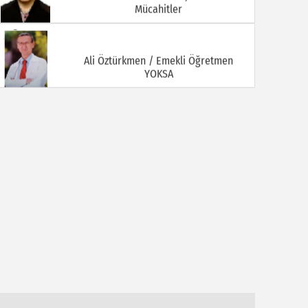
Mücahitler
Ali Öztürkmen / Emekli Öğretmen
YOKSA
Ali Tortamış
BABAM HAMDİ TORTAMIŞ ( Kaymakam
İbrahim Ethem Bey )
Av. Celal KALEZADE
Aşkı Kokladığım Güller Güller Şimdi Kime
Kaldı
Avukat M. İkbal GÜLMEZ
Korona Virüsü Taşıyanların Hukuki
Sorumluluğu