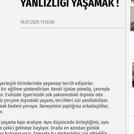
YANLIZLIĞI YAŞAMAK !
N
16.07.2025 11:18:00
 yerleşim birimlerinde yaşamayı tercih ediyorlar.
bir eğilime yönlendiriyor. Kendi işinize yönelip, çevreyle
or. Evinizde-işyerinizde yok yakınınızdaki dışında oda
z çerçeve dışındaki yaşamı, tercihleri sizi yanıltabiliyor.
mak bedeni yoruyor. Deneyimini yaptığınız arkadaşlıklar,
r.
yaşama kapı aralıyor. Aynı düşüncede birleştiğiniz, aynı
aha çekici gelmeye başlıyor. Orada en azından günlük
an buluyorsunuz. Zamanla bu alışkanlıklar sizi etkinliğin