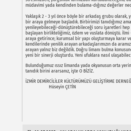
müdavimi yada kendinden bulama-dığınız değerler neden
Yaklaşık 2 - 3 yıl önce böyle bir arkadaş grubu olarak, 
bir araya gelmeye başladık. Birbirimizi tanıdığımız am
yenileyebileceği-dönüştürebileceği soru işaretleri hep 
başlayan birlikteliğimiz, özlem ve vuslata dönüştü. İlmi 
araya getirince; kurumsal bir yapı oluşturmaya karar ve
kendilerinde yenilik arayan arkadaşlarımızın da aramı
arayan yalnız biz değildik. Doğru limanı bulma konusunda
yeni bir sinerji oluşturdu. Yeni ufuklara nasıl ulaşabile
Bulunduğumuz ıssız limanda yada okyanusun orta yerind
tanıdık birini ararsanız, işte O BİZİZ.
İZMİR DEMİRCİLİLER KÜLTÜRÜMÜZÜ GELİŞTİRME DERNEĞ
Hüseyin ÇETİN