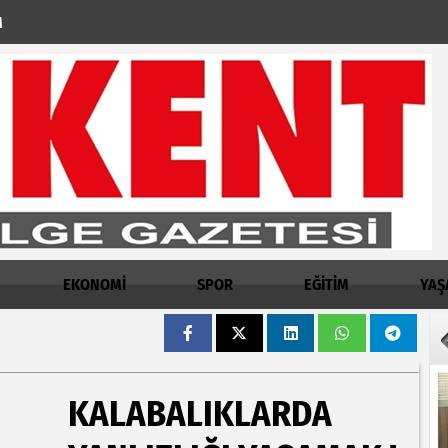
M
EKONOMİ
SPOR
EĞİTİM
YAŞ
KALABALIKLARDA