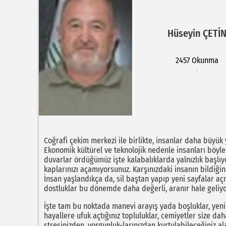
Hüseyin ÇETİ
2457 Okunma
Coğrafi çekim merkezi ile birlikte, insanlar daha büyük
Ekonomik kültürel ve teknolojik nedenle insanları böyle 
duvarlar ördüğümüz işte kalabalıklarda yalnızlık başlıy
kaplarınızı açamıyorsunuz. Karşınızdaki insanın bildiğini
İnsan yaşlandıkça da, sil baştan yapıp yeni sayfalar aç
dostluklar bu dönemde daha değerli, aranır hale geliyo
İşte tam bu noktada manevi arayış yada boşluklar, yeni 
hayallere ufuk açtığınız topluluklar, cemiyetler size d
stresinizden, yorgunluk-larınızdan kurtulabileceğiniz al