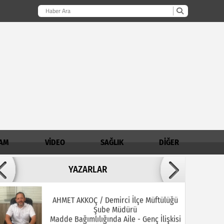
AM
VİDEO
SAĞLIK
DİĞER
Adil ARSLAN
YAZARLAR
İNŞALLAH MUHSİNLERDEN OLURUZ!
AHMET AKKOÇ / Demirci İlçe Müftülüğü
Şube Müdürü
Madde Bağımlılığında Aile - Genç İlişkisi