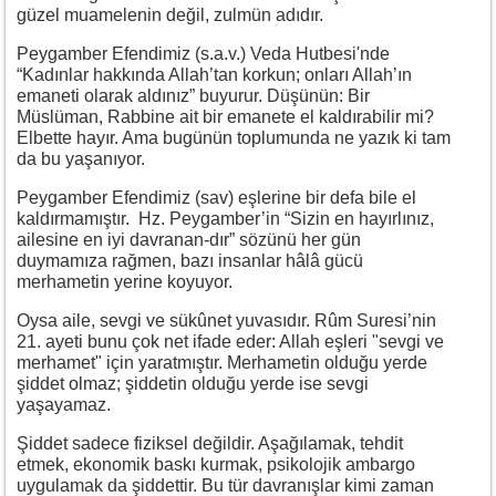
güzel muamelenin değil, zulmün adıdır.
Peygamber Efendimiz (s.a.v.) Veda Hutbesi'nde
“Kadınlar hakkında Allah’tan korkun; onları Allah’ın
emaneti olarak aldınız” buyurur. Düşünün: Bir
Müslüman, Rabbine ait bir emanete el kaldırabilir mi?
Elbette hayır. Ama bugünün toplumunda ne yazık ki tam
da bu yaşanıyor.
Peygamber Efendimiz (sav) eşlerine bir defa bile el
kaldırmamıştır. Hz. Peygamber’in “Sizin en hayırlınız,
ailesine en iyi davranan-dır” sözünü her gün
duymamıza rağmen, bazı insanlar hâlâ gücü
merhametin yerine koyuyor.
Oysa aile, sevgi ve sükûnet yuvasıdır. Rûm Suresi’nin
21. ayeti bunu çok net ifade eder: Allah eşleri "sevgi ve
merhamet" için yaratmıştır. Merhametin olduğu yerde
şiddet olmaz; şiddetin olduğu yerde ise sevgi
yaşayamaz.
Şiddet sadece fiziksel değildir. Aşağılamak, tehdit
etmek, ekonomik baskı kurmak, psikolojik ambargo
uygulamak da şiddettir. Bu tür davranışlar kimi zaman