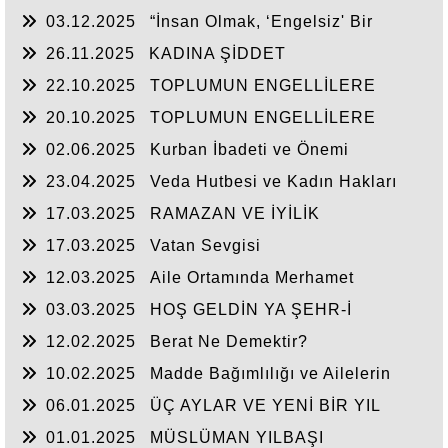
İlişkisi
03.12.2025
“İnsan Olmak, ‘Engelsiz' Bir
Hayatı Hak Etmektir”
26.11.2025
KADINA ŞİDDET
22.10.2025
TOPLUMUN ENGELLİLERE
BAKIŞI -2-
20.10.2025
TOPLUMUN ENGELLİLERE
BAKIŞI -1-
02.06.2025
Kurban İbadeti ve Önemi
23.04.2025
Veda Hutbesi ve Kadın Hakları
17.03.2025
RAMAZAN VE İYİLİK
17.03.2025
Vatan Sevgisi
12.03.2025
Aile Ortamında Merhamet
03.03.2025
HOŞ GELDİN YA ŞEHR-İ
RAMAZAN
12.02.2025
Berat Ne Demektir?
10.02.2025
Madde Bağımlılığı ve Ailelerin
Bağımlılara Yaklaşımı
06.01.2025
ÜÇ AYLAR VE YENİ BİR YIL
01.01.2025
MÜSLÜMAN YILBAŞI