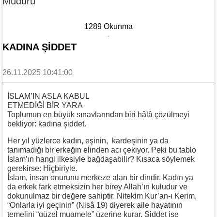
Müdürü
1289 Okunma
KADINA ŞİDDET
26.11.2025 10:41:00
İSLAM’IN ASLA KABUL
ETMEDİĞİ BİR YARA
Toplumun en büyük sınavlarından biri hâlâ çözülmeyi
bekliyor: kadına şiddet.
Her yıl yüzlerce kadın, eşinin, kardeşinin ya da
tanımadığı bir erkeğin elinden acı çekiyor. Peki bu tablo
İslam’ın hangi ilkesiyle bağdaşabilir? Kısaca söylemek
gerekirse: Hiçbiriyle.
İslam, insan onurunu merkeze alan bir dindir. Kadın ya
da erkek fark etmeksizin her birey Allah’ın kuludur ve
dokunulmaz bir değere sahiptir. Nitekim Kur’an-ı Kerim,
“Onlarla iyi geçinin” (Nisâ 19) diyerek aile hayatının
temelini “güzel muamele” üzerine kurar. Şiddet ise