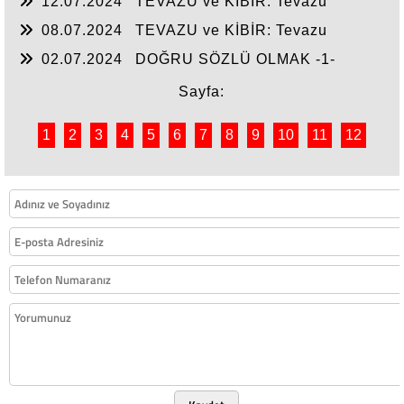
12.07.2024
TEVAZU ve KİBİR: Tevazu
Yüceltir, Kibir Alçaltır -2-
08.07.2024
TEVAZU ve KİBİR: Tevazu
Yüceltir, Kibir Alçaltır -1-
02.07.2024
DOĞRU SÖZLÜ OLMAK -1-
Sayfa:
1
2
3
4
5
6
7
8
9
10
11
12