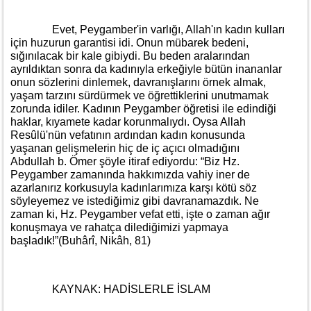
Evet, Peygamber'in varlığı, Allah'ın kadın kulları
için huzurun garantisi idi. Onun mübarek bedeni,
sığınılacak bir kale gibiydi. Bu beden aralarından
ayrıldıktan sonra da kadınıyla erkeğiyle bütün inananlar
onun sözlerini dinlemek, davranışlarını örnek almak,
yaşam tarzını sürdürmek ve öğrettiklerini unutmamak
zorunda idiler. Kadının Peygamber öğretisi ile edindiği
haklar, kıyamete kadar korunmalıydı. Oysa Allah
Resûlü'nün vefatının ardından kadın konusunda
yaşanan gelişmelerin hiç de iç açıcı olmadığını
Abdullah b. Ömer şöyle itiraf ediyordu: “Biz Hz.
Peygamber zamanında hakkımızda vahiy iner de
azarlanırız korkusuyla kadınlarımıza karşı kötü söz
söyleyemez ve istediğimiz gibi davranamazdık. Ne
zaman ki, Hz. Peygamber vefat etti, işte o zaman ağır
konuşmaya ve rahatça dilediğimizi yapmaya
başladık!”(Buhârî, Nikâh, 81)
KAYNAK: HADİSLERLE İSLAM