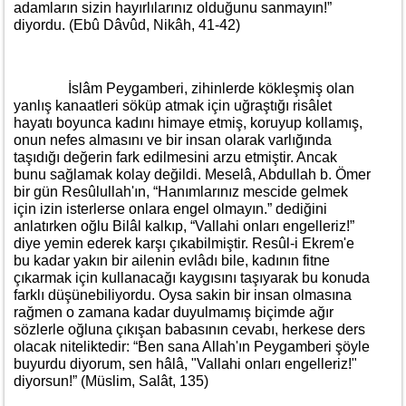
adamların sizin hayırlılarınız olduğunu sanmayın!”
diyordu. (Ebû Dâvûd, Nikâh, 41-42)
İslâm Peygamberi, zihinlerde kökleşmiş olan
yanlış kanaatleri söküp atmak için uğraştığı risâlet
hayatı boyunca kadını himaye etmiş, koruyup kollamış,
onun nefes almasını ve bir insan olarak varlığında
taşıdığı değerin fark edilmesini arzu etmiştir. Ancak
bunu sağlamak kolay değildi. Meselâ, Abdullah b. Ömer
bir gün Resûlullah'ın, “Hanımlarınız mescide gelmek
için izin isterlerse onlara engel olmayın.” dediğini
anlatırken oğlu Bilâl kalkıp, “Vallahi onları engelleriz!”
diye yemin ederek karşı çıkabilmiştir. Resûl-i Ekrem'e
bu kadar yakın bir ailenin evlâdı bile, kadının fitne
çıkarmak için kullanacağı kaygısını taşıyarak bu konuda
farklı düşünebiliyordu. Oysa sakin bir insan olmasına
rağmen o zamana kadar duyulmamış biçimde ağır
sözlerle oğluna çıkışan babasının cevabı, herkese ders
olacak niteliktedir: “Ben sana Allah'ın Peygamberi şöyle
buyurdu diyorum, sen hâlâ, "Vallahi onları engelleriz!"
diyorsun!” (Müslim, Salât, 135)