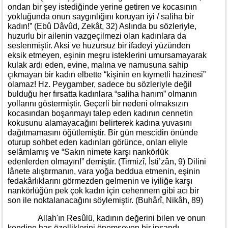
ondan bir şey istediğinde yerine getiren ve kocasının
yokluğunda onun saygınlığını koruyan iyi / saliha bir
kadın!” (Ebû Dâvûd, Zekât, 32) Aslında bu sözleriyle,
huzurlu bir ailenin vazgeçilmezi olan kadınlara da
seslenmiştir. Aksi ve huzursuz bir ifadeyi yüzünden
eksik etmeyen, eşinin meşru isteklerini umursamayarak
kulak ardı eden, evine, malına ve namusuna sahip
çıkmayan bir kadın elbette “kişinin en kıymetli hazinesi”
olamaz! Hz. Peygamber, sadece bu sözleriyle değil
bulduğu her fırsatta kadınlara “saliha hanım” olmanın
yollarını göstermiştir. Geçerli bir nedeni olmaksızın
kocasından boşanmayı talep eden kadının cennetin
kokusunu alamayacağını belirterek kadına yuvasını
dağıtmamasını öğütlemiştir. Bir gün mescidin önünde
oturup sohbet eden kadınları görünce, onları eliyle
selâmlamış ve “Sakın nimete karşı nankörlük
edenlerden olmayın!” demiştir. (Tirmizî, İsti’zân, 9) Dilini
lânete alıştırmanın, vara yoğa beddua etmenin, eşinin
fedakârlıklarını görmezden gelmenin ve iyiliğe karşı
nankörlüğün pek çok kadın için cehennem gibi acı bir
son ile noktalanacağını söylemiştir. (Buhârî, Nikâh, 89)
Allah'ın Resûlü, kadının değerini bilen ve onun
kendine has özelliklerini önemseyen bir insandı.