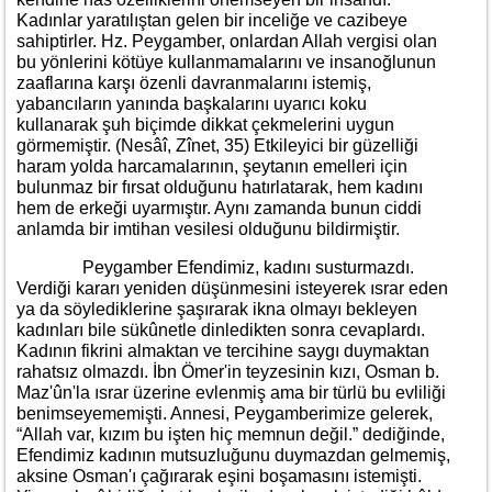
Kadınlar yaratılıştan gelen bir inceliğe ve cazibeye
sahiptirler. Hz. Peygamber, onlardan Allah vergisi olan
bu yönlerini kötüye kullanmamalarını ve insanoğlunun
zaaflarına karşı özenli davranmalarını istemiş,
yabancıların yanında başkalarını uyarıcı koku
kullanarak şuh biçimde dikkat çekmelerini uygun
görmemiştir. (Nesâî, Zînet, 35) Etkileyici bir güzelliği
haram yolda harcamalarının, şeytanın emelleri için
bulunmaz bir fırsat olduğunu hatırlatarak, hem kadını
hem de erkeği uyarmıştır. Aynı zamanda bunun ciddi
anlamda bir imtihan vesilesi olduğunu bildirmiştir.
Peygamber Efendimiz, kadını susturmazdı.
Verdiği kararı yeniden düşünmesini isteyerek ısrar eden
ya da söylediklerine şaşırarak ikna olmayı bekleyen
kadınları bile sükûnetle dinledikten sonra cevaplardı.
Kadının fikrini almaktan ve tercihine saygı duymaktan
rahatsız olmazdı. İbn Ömer'in teyzesinin kızı, Osman b.
Maz'ûn'la ısrar üzerine evlenmiş ama bir türlü bu evliliği
benimseyememişti. Annesi, Peygamberimize gelerek,
“Allah var, kızım bu işten hiç memnun değil.” dediğinde,
Efendimiz kadının mutsuzluğunu duymazdan gelmemiş,
aksine Osman'ı çağırarak eşini boşamasını istemişti.