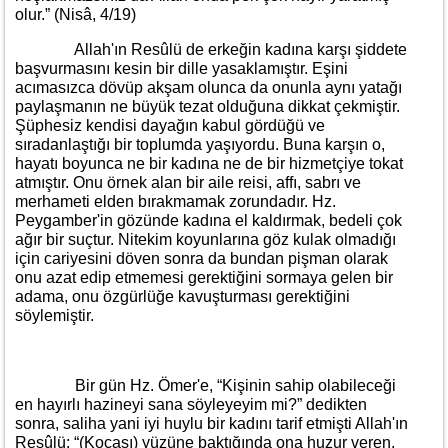
olur.” (Nisâ, 4/19)
Allah'ın Resûlü de erkeğin kadına karşı şiddete
başvurmasını kesin bir dille yasaklamıştır. Eşini
acımasızca dövüp akşam olunca da onunla aynı yatağı
paylaşmanın ne büyük tezat olduğuna dikkat çekmiştir.
Şüphesiz kendisi dayağın kabul gördüğü ve
sıradanlaştığı bir toplumda yaşıyordu. Buna karşın o,
hayatı boyunca ne bir kadına ne de bir hizmetçiye tokat
atmıştır. Onu örnek alan bir aile reisi, affı, sabrı ve
merhameti elden bırakmamak zorundadır. Hz.
Peygamber'in gözünde kadına el kaldırmak, bedeli çok
ağır bir suçtur. Nitekim koyunlarına göz kulak olmadığı
için cariyesini döven sonra da bundan pişman olarak
onu azat edip etmemesi gerektiğini sormaya gelen bir
adama, onu özgürlüğe kavuşturması gerektiğini
söylemiştir.
Bir gün Hz. Ömer'e, “Kişinin sahip olabileceği
en hayırlı hazineyi sana söyleyeyim mi?” dedikten
sonra, saliha yani iyi huylu bir kadını tarif etmişti Allah'ın
Resûlü: “(Kocası) yüzüne baktığında ona huzur veren,