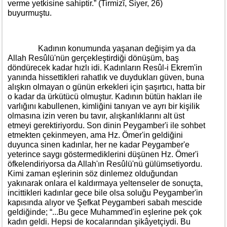
verme yetkisine sahiptir.” (Tirmizî, Siyer, 26)
buyurmuştu.
Kadının konumunda yaşanan değişim ya da
Allah Resûlü'nün gerçekleştirdiği dönüşüm, baş
döndürecek kadar hızlı idi. Kadınların Resûl-i Ekrem'in
yanında hissettikleri rahatlık ve duydukları güven, buna
alışkın olmayan o günün erkekleri için şaşırtıcı, hatta bir
o kadar da ürkütücü olmuştur. Kadının bütün hakları ile
varlığını kabullenen, kimliğini tanıyan ve ayrı bir kişilik
olmasına izin veren bu tavır, alışkanlıklarını alt üst
etmeyi gerektiriyordu. Son dinin Peygamber'i ile sohbet
etmekten çekinmeyen, ama Hz. Ömer'in geldiğini
duyunca sinen kadınlar, her ne kadar Peygamber'e
yeterince saygı göstermediklerini düşünen Hz. Ömer'i
öfkelendiriyorsa da Allah'ın Resûlü'nü gülümsetiyordu.
Kimi zaman eşlerinin söz dinlemez olduğundan
yakınarak onlara el kaldırmaya yeltenseler de sonuçta,
incittikleri kadınlar gece bile olsa soluğu Peygamber'in
kapısında alıyor ve Şefkat Peygamberi sabah mescide
geldiğinde; “...Bu gece Muhammed'in eşlerine pek çok
kadın geldi. Hepsi de kocalarından şikâyetçiydi. Bu