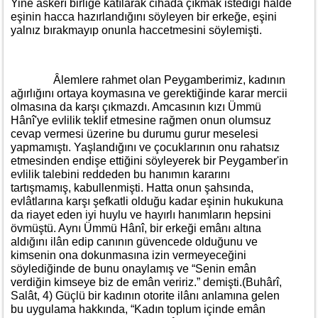
Yine askerî birliğe katılarak cihada çıkmak istediği hâlde
eşinin hacca hazırlandığını söyleyen bir erkeğe, eşini
yalnız bırakmayıp onunla haccetmesini söylemişti.
Âlemlere rahmet olan Peygamberimiz, kadının
ağırlığını ortaya koymasına ve gerektiğinde karar mercii
olmasına da karşı çıkmazdı. Amcasının kızı Ümmü
Hânî'ye evlilik teklif etmesine rağmen onun olumsuz
cevap vermesi üzerine bu durumu gurur meselesi
yapmamıştı. Yaşlandığını ve çocuklarının onu rahatsız
etmesinden endişe ettiğini söyleyerek bir Peygamber'in
evlilik talebini reddeden bu hanımın kararını
tartışmamış, kabullenmişti. Hatta onun şahsında,
evlâtlarına karşı şefkatli olduğu kadar eşinin hukukuna
da riayet eden iyi huylu ve hayırlı hanımların hepsini
övmüştü. Aynı Ümmü Hânî, bir erkeği emânı altına
aldığını ilân edip canının güvencede olduğunu ve
kimsenin ona dokunmasına izin vermeyeceğini
söylediğinde de bunu onaylamış ve “Senin emân
verdiğin kimseye biz de emân veririz.” demişti.(Buhârî,
Salât, 4) Güçlü bir kadının otorite ilânı anlamına gelen
bu uygulama hakkında, “Kadın toplum içinde emân