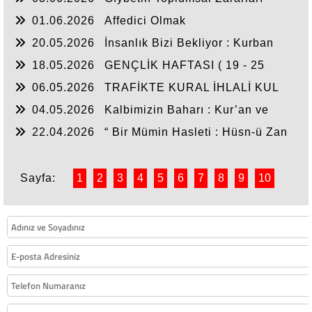
01.06.2026
Affedici Olmak
20.05.2026
İnsanlık Bizi Bekliyor : Kurban
Bağışı
18.05.2026
GENÇLİK HAFTASI ( 19 - 25
MAYIS )
06.05.2026
TRAFİKTE KURAL İHLALİ KUL
HAKKIDIR! ( 1 - 7 Mayıs Trafik Haftası )
04.05.2026
Kalbimizin Baharı : Kur’an ve
Sünnet
22.04.2026
“ Bir Mümin Hasleti : Hüsn-ü Zan
”
Sayfa:
1
2
3
4
5
6
7
8
9
10