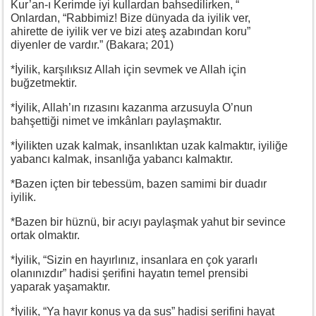
Kur’an-ı Kerimde iyi kullardan bahsedilirken, “
Onlardan, “Rabbimiz! Bize dünyada da iyilik ver,
ahirette de iyilik ver ve bizi ateş azabından koru”
diyenler de vardır.” (Bakara; 201)
*İyilik, karşılıksız Allah için sevmek ve Allah için
buğzetmektir.
*İyilik, Allah’ın rızasını kazanma arzusuyla O’nun
bahşettiği nimet ve imkânları paylaşmaktır.
*İyilikten uzak kalmak, insanlıktan uzak kalmaktır, iyiliğe
yabancı kalmak, insanlığa yabancı kalmaktır.
*Bazen içten bir tebessüm, bazen samimi bir duadır
iyilik.
*Bazen bir hüznü, bir acıyı paylaşmak yahut bir sevince
ortak olmaktır.
*İyilik, “Sizin en hayırlınız, insanlara en çok yararlı
olanınızdır” hadisi şerifini hayatın temel prensibi
yaparak yaşamaktır.
*İyilik, “Ya hayır konuş ya da sus” hadisi şerifini hayat