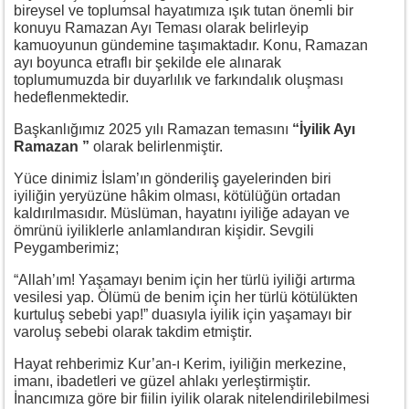
bireysel ve toplumsal hayatımıza ışık tutan önemli bir
konuyu Ramazan Ayı Teması olarak belirleyip
kamuoyunun gündemine taşımaktadır. Konu, Ramazan
ayı boyunca etraflı bir şekilde ele alınarak
toplumumuzda bir duyarlılık ve farkındalık oluşması
hedeflenmektedir.
Başkanlığımız 2025 yılı Ramazan temasını
“İyilik Ayı
Ramazan ”
olarak belirlenmiştir.
Yüce dinimiz İslam’ın gönderiliş gayelerinden biri
iyiliğin yeryüzüne hâkim olması, kötülüğün ortadan
kaldırılmasıdır. Müslüman, hayatını iyiliğe adayan ve
ömrünü iyiliklerle anlamlandıran kişidir. Sevgili
Peygamberimiz;
“Allah’ım! Yaşamayı benim için her türlü iyiliği artırma
vesilesi yap. Ölümü de benim için her türlü kötülükten
kurtuluş sebebi yap!” duasıyla iyilik için yaşamayı bir
varoluş sebebi olarak takdim etmiştir.
Hayat rehberimiz Kur’an-ı Kerim, iyiliğin merkezine,
imanı, ibadetleri ve güzel ahlakı yerleştirmiştir.
İnancımıza göre bir fiilin iyilik olarak nitelendirilebilmesi