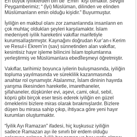
En büyük iyiliklerden biri de “Emin” kişi olmaktır. Sevgili
Peygamberimiz; “ (İyi) Müslüman, dilinden ve elinden
Müslümanların emin olduğu kişidir.” Buyurmuştur.
İyiliğin en makbul olanı zor zamanlarında insanların en
çok muhtaç oldukları şeyleri karşılamaktır. İslam
medeniyeti iyilik hareketini vakıflar marifetiyle
kurumsallaştırmıştır. Kaynağını doğrudan Kur’an-ı Kerim
ve Resul-i Ekrem’in (sav) sünnetinden alan vakıflar,
kesintisiz hayır işleme bilincini İslam toplumlarına
yerleştirmiş ve Müslümanlara ebedîleşmeyi öğretmiştir.
Vakıflar, tarihimiz boyunca iyilerin buluşmasında, iyiliğin
topluma yayılmasında ve süreklilik kazanmasında
anahtar rol oynamıştır. Atalarımız, İslam dininin hayırda
yarışma ilkesinden hareketle, imarethaneler,
şifahaneler, düşkünler evi, aşevi, cami, okul, sebil,
köprü gibi birçok eser tesis ederek iyiliğin en güzel
örneklerini bizlere miras olarak bırakmışlardır. Bizlere
düşen bu mirasa sahip çıkıp, ihtiyaca göre yeni hayır
kurumları oluşturmaktır.
“İyilik Ayı Ramazan” ifadesi, hiç kuşkusuz iyiliğin
sadece Ramazan ayı ile sınırlı bir erdem olduğu