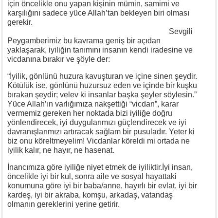
için öncelikle onu yapan kişinin mümin, samimi ve
karşılığını sadece yüce Allah’tan bekleyen biri olması
gerekir.
Sevgili
Peygamberimiz bu kavrama geniş bir açıdan
yaklaşarak, iyiliğin tanımını insanın kendi iradesine ve
vicdanına bırakır ve şöyle der:
“İyilik, gönlünü huzura kavuşturan ve içine sinen şeydir.
Kötülük ise, gönlünü huzursuz eden ve içinde bir kuşku
bırakan şeydir; velev ki insanlar başka şeyler söylesin.”
Yüce Allah’ın varlığımıza nakşettiği “vicdan”, karar
vermemiz gereken her noktada bizi iyiliğe doğru
yönlendirecek, iyi duygularımızı güçlendirecek ve iyi
davranışlarımızı artıracak sağlam bir pusuladır. Yeter ki
biz onu köreltmeyelim! Vicdanlar köreldi mi ortada ne
iyilik kalır, ne hayır, ne hasenat.
İnancımıza göre iyiliğe niyet etmek de iyiliktir.İyi insan,
öncelikle iyi bir kul, sonra aile ve sosyal hayattaki
konumuna göre iyi bir baba/anne, hayırlı bir evlat, iyi bir
kardeş, iyi bir akraba, komşu, arkadaş, vatandaş
olmanın gereklerini yerine getirir.