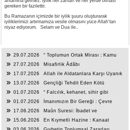
anlamına gelmez. İyilik her zaman ve her yerde olması
gereken bir fazilettir.
Bu Ramazanın içimizde bir iyilik şuuru oluşturarak
iyiliklerimizi artırmamıza vesile olmasını yüce Allah’tan
niyaz ediyorum. Selam ve Dua ile..
29.07.2026
“ Toplumun Ortak Mirası : Kamu
Hakkı ”
27.07.2026
Misafirlik Âdâbı
17.07.2026
Allah ile Aldatanlara Karşı Uyanık
Olalım!!!!
13.07.2026
Gençliği Tehdit Eden Kötü
Alışkanlıklar
01.07.2026
“ Falcılık, kehanet, sihir gibi
istismar alanlarından uzak duralım! ”
01.07.2026
İmanımızın Bir Gereği : Çevre
Bilinci
17.06.2026
Maûn Suresi: İbadet ve
Sorumluluk Dengesi
15.06.2026
En Kıymetli Hazine : Kanaat
03.06.2026
Gıybetin Toplumsal Zararları