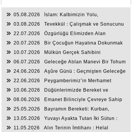
05.08.2026
İslam: Kalbimizin Yolu,
Hayatımızın Anlamı
03.08.2026
Tevekkül : Çalışmak ve Sonucunu
Allah’a Bırakmak
22.07.2026
Özgürlüğü Elimizden Alan
Görünmez Zincir: Bağımlılık
20.07.2026
Bir Çocuğun Hayatına Dokunmak
10.07.2026
Mülkün Gerçek Sahibini
Hatırlamak
06.07.2026
Geleceğe Atılan Manevi Bir Tohum
: Yaz Kur’an Kursları
24.06.2026
Aşûre Günü : Geçmişten Geleceğe
Uzanan Bir Hatırlayış
22.06.2026
Peygamberimiz’in Merhamet
Mektebi
10.06.2026
Düğünlerimizde Bereket ve
Sünnetin İzi
08.06.2026
Emanet Bilinciyle Çevreye Sahip
Çıkmak
25.05.2026
Bayramın Bereketi: Kurban,
Kardeşlik ve Paylaşmak
13.05.2026
Yuvayı Ayakta Tutan İki Sütun :
Merhamet ve Muhabbet
11.05.2026
Alın Terinin İmtihanı : Helal