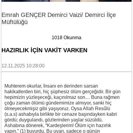
Emrah GENÇER Demirci Vaizi/ Demirci İlçe
Müftülüğü
1018 Okunma
HAZIRLIK İÇIN VAKIT VARKEN
12.11.2025 10:28:00
Muhterem okurlar, İnsanı en derinden sarsan
hakikatlerden biri, hiç şüphesiz ölüm gerçeğidir. Bir gün
hepimizin yüzleşeceği, kaçınılmaz son… Buna rağmen
çoğu zaman ölümü gündemimize almıyor, sanki hiç
ölmeyecekmişiz gibi yaşıyoruz. Oysa Allah Resûlü
(s.a.s) ashabıyla birlikte bir cenaze başındayken kabri
gördü; duygulandı, gözlerinden yaşlar süzüldü.
Ashabına dönerek, “Kardeşlerim! Ölüm için hazırlık
yapın.” (1) buyurdu. Bu uyarı, sadece o günün