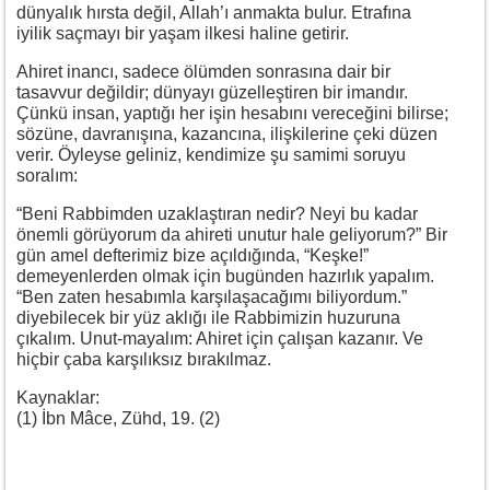
dünyalık hırsta değil, Allah’ı anmakta bulur. Etrafına
iyilik saçmayı bir yaşam ilkesi haline getirir.
Ahiret inancı, sadece ölümden sonrasına dair bir
tasavvur değildir; dünyayı güzelleştiren bir imandır.
Çünkü insan, yaptığı her işin hesabını vereceğini bilirse;
sözüne, davranışına, kazancına, ilişkilerine çeki düzen
verir. Öyleyse geliniz, kendimize şu samimi soruyu
soralım:
“Beni Rabbimden uzaklaştıran nedir? Neyi bu kadar
önemli görüyorum da ahireti unutur hale geliyorum?” Bir
gün amel defterimiz bize açıldığında, “Keşke!”
demeyenlerden olmak için bugünden hazırlık yapalım.
“Ben zaten hesabımla karşılaşacağımı biliyordum.”
diyebilecek bir yüz aklığı ile Rabbimizin huzuruna
çıkalım. Unut-mayalım: Ahiret için çalışan kazanır. Ve
hiçbir çaba karşılıksız bırakılmaz.
Kaynaklar:
(1) İbn Mâce, Zühd, 19. (2)