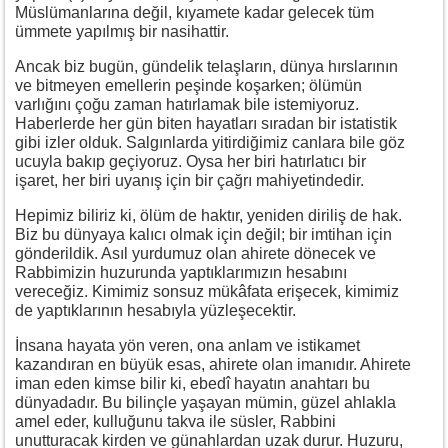
Müslümanlarına değil, kıyamete kadar gelecek tüm
ümmete yapılmış bir nasihattir.
Ancak biz bugün, gündelik telaşların, dünya hırslarının
ve bitmeyen emellerin peşinde koşarken; ölümün
varlığını çoğu zaman hatırlamak bile istemiyoruz.
Haberlerde her gün biten hayatları sıradan bir istatistik
gibi izler olduk. Salgınlarda yitirdiğimiz canlara bile göz
ucuyla bakıp geçiyoruz. Oysa her biri hatırlatıcı bir
işaret, her biri uyanış için bir çağrı mahiyetindedir.
Hepimiz biliriz ki, ölüm de haktır, yeniden diriliş de hak.
Biz bu dünyaya kalıcı olmak için değil; bir imtihan için
gönderildik. Asıl yurdumuz olan ahirete dönecek ve
Rabbimizin huzurunda yaptıklarımızın hesabını
vereceğiz. Kimimiz sonsuz mükâfata erişecek, kimimiz
de yaptıklarının hesabıyla yüzleşecektir.
İnsana hayata yön veren, ona anlam ve istikamet
kazandıran en büyük esas, ahirete olan imanıdır. Ahirete
iman eden kimse bilir ki, ebedî hayatın anahtarı bu
dünyadadır. Bu bilinçle yaşayan mümin, güzel ahlakla
amel eder, kulluğunu takva ile süsler, Rabbini
unutturacak kirden ve günahlardan uzak durur. Huzuru,