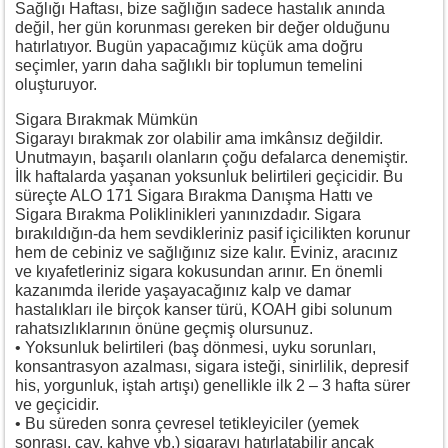
Sağlığı Haftası, bize sağlığın sadece hastalık anında
değil, her gün korunması gereken bir değer olduğunu
hatırlatıyor. Bugün yapacağımız küçük ama doğru
seçimler, yarın daha sağlıklı bir toplumun temelini
oluşturuyor.
Sigara Bırakmak Mümkün
Sigarayı bırakmak zor olabilir ama imkânsız değildir.
Unutmayın, başarılı olanların çoğu defalarca denemiştir.
İlk haftalarda yaşanan yoksunluk belirtileri geçicidir. Bu
süreçte ALO 171 Sigara Bırakma Danışma Hattı ve
Sigara Bırakma Poliklinikleri yanınızdadır. Sigara
bırakıldığın-da hem sevdikleriniz pasif içicilikten korunur
hem de cebiniz ve sağlığınız size kalır. Eviniz, aracınız
ve kıyafetleriniz sigara kokusundan arınır. En önemli
kazanımda ileride yaşayacağınız kalp ve damar
hastalıkları ile birçok kanser türü, KOAH gibi solunum
rahatsızlıklarının önüne geçmiş olursunuz.
• Yoksunluk belirtileri (baş dönmesi, uyku sorunları,
konsantrasyon azalması, sigara isteği, sinirlilik, depresif
his, yorgunluk, iştah artışı) genellikle ilk 2 – 3 hafta sürer
ve geçicidir.
• Bu süreden sonra çevresel tetikleyiciler (yemek
sonrası, çay, kahve vb.) sigarayı hatırlatabilir ancak