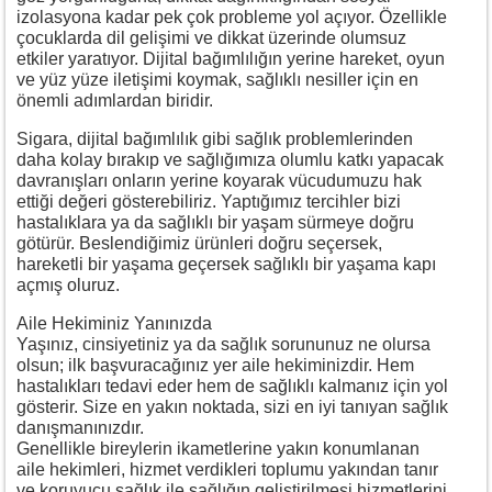
izolasyona kadar pek çok probleme yol açıyor. Özellikle
çocuklarda dil gelişimi ve dikkat üzerinde olumsuz
etkiler yaratıyor. Dijital bağımlılığın yerine hareket, oyun
ve yüz yüze iletişimi koymak, sağlıklı nesiller için en
önemli adımlardan biridir.
Sigara, dijital bağımlılık gibi sağlık problemlerinden
daha kolay bırakıp ve sağlığımıza olumlu katkı yapacak
davranışları onların yerine koyarak vücudumuzu hak
ettiği değeri gösterebiliriz. Yaptığımız tercihler bizi
hastalıklara ya da sağlıklı bir yaşam sürmeye doğru
götürür. Beslendiğimiz ürünleri doğru seçersek,
hareketli bir yaşama geçersek sağlıklı bir yaşama kapı
açmış oluruz.
Aile Hekiminiz Yanınızda
Yaşınız, cinsiyetiniz ya da sağlık sorununuz ne olursa
olsun; ilk başvuracağınız yer aile hekiminizdir. Hem
hastalıkları tedavi eder hem de sağlıklı kalmanız için yol
gösterir. Size en yakın noktada, sizi en iyi tanıyan sağlık
danışmanınızdır.
Genellikle bireylerin ikametlerine yakın konumlanan
aile hekimleri, hizmet verdikleri toplumu yakından tanır
ve koruyucu sağlık ile sağlığın geliştirilmesi hizmetlerini