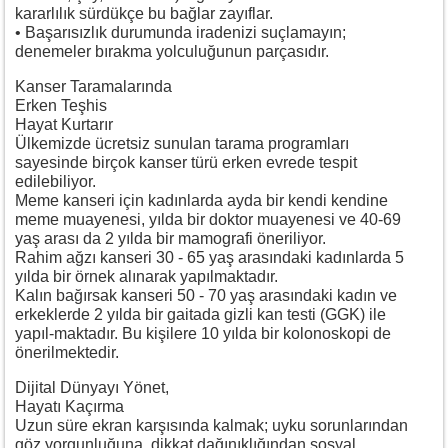
kararlılık sürdükçe bu bağlar zayıflar.
• Başarısızlık durumunda iradenizi suçlamayın;
denemeler bırakma yolculuğunun parçasıdır.
Kanser Taramalarında
Erken Teşhis
Hayat Kurtarır
Ülkemizde ücretsiz sunulan tarama programları
sayesinde birçok kanser türü erken evrede tespit
edilebiliyor.
Meme kanseri için kadınlarda ayda bir kendi kendine
meme muayenesi, yılda bir doktor muayenesi ve 40-69
yaş arası da 2 yılda bir mamografi öneriliyor.
Rahim ağzı kanseri 30 - 65 yaş arasındaki kadınlarda 5
yılda bir örnek alınarak yapılmaktadır.
Kalın bağırsak kanseri 50 - 70 yaş arasındaki kadın ve
erkeklerde 2 yılda bir gaitada gizli kan testi (GGK) ile
yapıl-maktadır. Bu kişilere 10 yılda bir kolonoskopi de
önerilmektedir.
Dijital Dünyayı Yönet,
Hayatı Kaçırma
Uzun süre ekran karşısında kalmak; uyku sorunlarından
göz yorgunluğuna, dikkat dağınıklığından sosyal