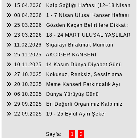
15.04.2026
Kalp Sağlığı Haftası (12–18 Nisan
2026)
08.04.2026
1 - 7 Nisan Ulusal Kanser Haftası
25.03.2026
Gözden Kaçan Belirtilere Dikkat :
Kolorektal Kanserde Tarama Hayat Kurtarıyor
23.03.2026
18 - 24 MART ULUSAL YAŞLILAR
HAFTASI BASIN BİLGİ NOTU
11.02.2026
Sigarayı Bırakmak Mümkün
25.11.2025
AKCİĞER KANSERİ
FARKINDALIK AYI
10.11.2025
14 Kasım Dünya Diyabet Günü
27.10.2025
Kokusuz, Renksiz, Sessiz ama
Ölümcül: Karbonmonoksit (CO)
20.10.2025
Meme Kanseri Farkındalık Ayı
06.10.2025
Dünya Yürüyüş Günü
29.09.2025
En Değerli Organımız Kalbimiz
22.09.2025
19 - 25 Eylül Aşırı Şeker
Tüketimine Dikkat Haftası
Sayfa:
1
2