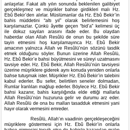
anlaşırlar. Fakat altı yılın sonunda beklenilen galibiyet
gerçekleşmez ve müşrikler bahse girdikleri malı Hz.
Ebû Bekir’den alırlar. Müslümanlar da Hz. Ebû Bekir’in
bahis müddetini “altı yıl” olarak belirlemesini hoş
karşılamazlar. Çünkü âyette geçen “bid’a” kelimesi üç
ile dokuz sayıları arasını ifade eder. Bu olaydan
haberdar olan Allah Resûlü de onun bu şekilde süre
tayin etmesini hoş karşılamayınca Hz. Ebû Bekir
amacının yalnızca Allah ve Resûlü’nün sözünü tasdik
etmek olduğunu söyler. Bunun üzerine Allah Resûlü,
Hz. Ebû Bekir’e bahsi büyütmesini ve süreyi uzatmasını
tavsiye eder. Hz. Ebû Bekir, Allah Resûlü’nün tavsiyesi
üzerine müşriklere giderek aynı konuda yeniden onlarla
bahse tutuşmak ister. Müşrikler Hz. Ebû Bekir’in talebini
kabul ederler. Bu sefer, belirtilen seneler dolmadan,
Rumlar İranlıları mağlup ederler. Böylece Hz. Ebû Bekir
bahsi kazanır, bahis karşılığında elde ettiği mallarla
Allah Resûlü’nün huzuruna gelir ve durumu arz eder.
Allah Resûlü de ona bu malları tasadduk etmesini yani
hayır olarak vermesini emreder.
Resûlü, Allah’ın vaadinin gerçekleşeceğini
müşriklere göstermesi için Hz. Ebû Bekir’in onlarla
bahse girmesini teşvik etse de bahisle kazanılan malın