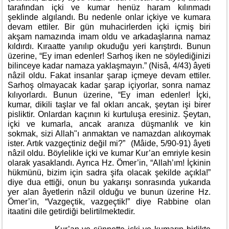
tarafından içki ve kumar henüz haram kılınmadı
şeklinde algılandı. Bu nedenle onlar içkiye ve kumara
devam ettiler. Bir gün muhacirlerden içki içmiş biri
akşam namazında imam oldu ve arkadaşlarına namaz
kıldırdı. Kıraatte yanılıp okuduğu yeri karıştırdı. Bunun
üzerine, “Ey iman edenler! Sarhoş iken ne söylediğinizi
bilinceye kadar namaza yaklaşmayın.” (Nisâ, 4/43) âyeti
nâzil oldu. Fakat insanlar şarap içmeye devam ettiler.
Sarhoş olmayacak kadar şarap içiyorlar, sonra namaz
kılıyorlardı. Bunun üzerine, “Ey iman edenler! İçki,
kumar, dikili taşlar ve fal okları ancak, şeytan işi birer
pisliktir. Onlardan kaçının ki kurtuluşa eresiniz. Şeytan,
içki ve kumarla, ancak aranıza düşmanlık ve kin
sokmak, sizi Allah"ı anmaktan ve namazdan alıkoymak
ister. Artık vazgeçtiniz değil mi?” (Mâide, 5/90-91) âyeti
nâzil oldu. Böylelikle içki ve kumar Kur’an emriyle kesin
olarak yasaklandı. Ayrıca Hz. Ömer’in, “Allah’ım! İçkinin
hükmünü, bizim için sadra şifa olacak şekilde açıkla!”
diye dua ettiği, onun bu yakarışı sonrasında yukarıda
yer alan âyetlerin nâzil olduğu ve bunun üzerine Hz.
Ömer’in, “Vazgeçtik, vazgeçtik!” diye Rabbine olan
itaatini dile getirdiği belirtilmektedir.