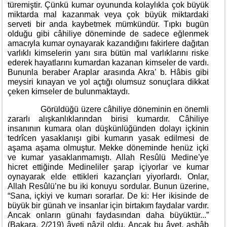
türemiştir. Çünkü kumar oyununda kolaylıkla çok büyük
miktarda mal kazanmak veya çok büyük miktardaki
serveti bir anda kaybetmek mümkündür. Tıpkı bugün
olduğu gibi câhiliye döneminde de sadece eğlenmek
amacıyla kumar oynayarak kazandığını fakirlere dağıtan
varlıklı kimselerin yanı sıra bütün mal varlıklarını riske
ederek hayatlarını kumardan kazanan kimseler de vardı.
Bununla beraber Araplar arasında Akra’ b. Hâbis gibi
meysiri kınayan ve yol açtığı olumsuz sonuçlara dikkat
çeken kimseler de bulunmaktaydı.
Görüldüğü üzere câhiliye döneminin en önemli
zararlı alışkanlıklarından birisi kumardır. Câhiliye
insanının kumara olan düşkünlüğünden dolayı içkinin
tedrîcen yasaklanışı gibi kumarın yasak edilmesi de
aşama aşama olmuştur. Mekke döneminde henüz içki
ve kumar yasaklanmamıştı. Allah Resûlü Medine’ye
hicret ettiğinde Medineliler şarap içiyorlar ve kumar
oynayarak elde ettikleri kazançları yiyorlardı. Onlar,
Allah Resûlü’ne bu iki konuyu sordular. Bunun üzerine,
“Sana, içkiyi ve kumarı sorarlar. De ki: Her ikisinde de
büyük bir günah ve insanlar için birtakım faydalar vardır.
Ancak onların günahı faydasından daha büyüktür...”
(Bakara, 2/219) âyeti nâzil oldu. Ancak bu âyet, ashâb