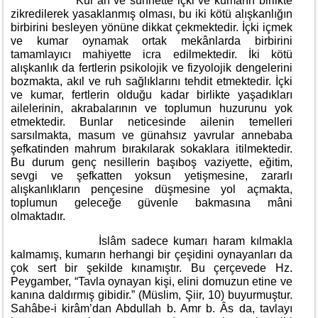
Kur’an ve sünnette içki ve kumarın birlikte
zikredilerek yasaklanmış olması, bu iki kötü alışkanlığın
birbirini besleyen yönüne dikkat çekmektedir. İçki içmek
ve kumar oynamak ortak mekânlarda birbirini
tamamlayıcı mahiyette icra edilmektedir. İki kötü
alışkanlık da fertlerin psikolojik ve fizyolojik dengelerini
bozmakta, akıl ve ruh sağlıklarını tehdit etmektedir. İçki
ve kumar, fertlerin olduğu kadar birlikte yaşadıkları
ailelerinin, akrabalarının ve toplumun huzurunu yok
etmektedir. Bunlar neticesinde ailenin temelleri
sarsılmakta, masum ve günahsız yavrular annebaba
şefkatinden mahrum bırakılarak sokaklara itilmektedir.
Bu durum genç nesillerin başıboş vaziyette, eğitim,
sevgi ve şefkatten yoksun yetişmesine, zararlı
alışkanlıkların pençesine düşmesine yol açmakta,
toplumun geleceğe güvenle bakmasına mâni
olmaktadır.
İslâm sadece kumarı haram kılmakla
kalmamış, kumarın herhangi bir çeşidini oynayanları da
çok sert bir şekilde kınamıştır. Bu çerçevede Hz.
Peygamber, “Tavla oynayan kişi, elini domuzun etine ve
kanına daldırmış gibidir.” (Müslim, Şiir, 10) buyurmuştur.
Sahâbe-i kirâm’dan Abdullah b. Amr b. Âs da, tavlayı