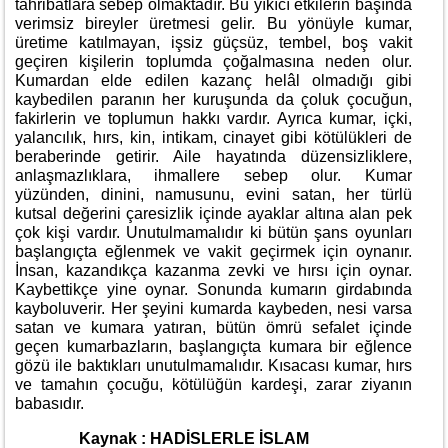
tahribatlara sebep olmaktadır. Bu yıkıcı etkilerin başında
verimsiz bireyler üretmesi gelir. Bu yönüyle kumar,
üretime katılmayan, işsiz güçsüz, tembel, boş vakit
geçiren kişilerin toplumda çoğalmasına neden olur.
Kumardan elde edilen kazanç helâl olmadığı gibi
kaybedilen paranın her kuruşunda da çoluk çocuğun,
fakirlerin ve toplumun hakkı vardır. Ayrıca kumar, içki,
yalancılık, hırs, kin, intikam, cinayet gibi kötülükleri de
beraberinde getirir. Aile hayatında düzensizliklere,
anlaşmazlıklara, ihmallere sebep olur. Kumar
yüzünden, dinini, namusunu, evini satan, her türlü
kutsal değerini çaresizlik içinde ayaklar altına alan pek
çok kişi vardır. Unutulmamalıdır ki bütün şans oyunları
başlangıçta eğlenmek ve vakit geçirmek için oynanır.
İnsan, kazandıkça kazanma zevki ve hırsı için oynar.
Kaybettikçe yine oynar. Sonunda kumarın girdabında
kayboluverir. Her şeyini kumarda kaybeden, nesi varsa
satan ve kumara yatıran, bütün ömrü sefalet içinde
geçen kumarbazların, başlangıçta kumara bir eğlence
gözü ile baktıkları unutulmamalıdır. Kısacası kumar, hırs
ve tamahın çocuğu, kötülüğün kardeşi, zarar ziyanın
babasıdır.
Kaynak : HADİSLERLE İSLAM