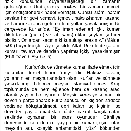
rızık konusunda duyarsızlaşacağı bir zamanın
geleceğine dikkat çekmiş, böylesi bir zamanı ümmeti
için endişelenerek haber vermiştir. Çünkü İslâm, haram
sayılan her şeyi yemeyi, içmeyi, haksız/haram kazancı
ve haram kazanca götüren tüm yolları yasaklamıştır. Bu
çerçevede Kur’an’da, “Ey iman edenler! İçki, kumar,
dikili taşlar (putlar) ve fal (şans) okları şeytan işi birer
pisliktir. Onlardan kaçının ki kurtuluşa eresiniz.” (Mâide,
5/90) buyrulmuştur. Aynı şekilde Allah Resûlü de şarabı,
kumarı, tavlayı ve darıdan yapılmış içkiyi yasaklamıştır.
(Ebû Dâvûd, Eşribe, 5)
Kur’an’da ve sünnette kumarı ifade etmek için
kullanılan temel terim “meysir”dir. Haksız kazanç
yollarının en meşhurlarından olan, Kur’an ve sünnette
yasaklandığı bildirilen meysir, İslâmiyet öncesi Arap
toplumunda da hem eğlence hem de kazanç aracı
olarak yaygın bir oyundu. Meysir, veresiye alınan bir
devenin parçalanarak kur’a sonucu on kişiden sadece
yedisine bölüştürülmesi, geri kalan üç kişinin ise
deveden pay alamadıkları hâlde masrafı karşılamaları
şeklinde oynanan bir şans oyunudur. Câhiliye
döneminde son derece yaygın bir kumar çeşidi olan
meysirin adı, kolaylık anlamındaki “yüsr” kökünden