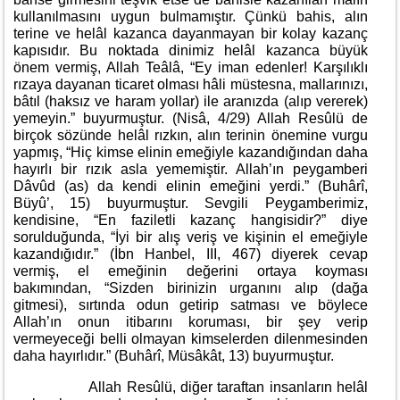
kullanılmasını uygun bulmamıştır. Çünkü bahis, alın
terine ve helâl kazanca dayanmayan bir kolay kazanç
kapısıdır. Bu noktada dinimiz helâl kazanca büyük
önem vermiş, Allah Teâlâ, “Ey iman edenler! Karşılıklı
rızaya dayanan ticaret olması hâli müstesna, mallarınızı,
bâtıl (haksız ve haram yollar) ile aranızda (alıp vererek)
yemeyin.” buyurmuştur. (Nisâ, 4/29) Allah Resûlü de
birçok sözünde helâl rızkın, alın terinin önemine vurgu
yapmış, “Hiç kimse elinin emeğiyle kazandığından daha
hayırlı bir rızık asla yememiştir. Allah’ın peygamberi
Dâvûd (as) da kendi elinin emeğini yerdi.” (Buhârî,
Büyû’, 15) buyurmuştur. Sevgili Peygamberimiz,
kendisine, “En faziletli kazanç hangisidir?” diye
sorulduğunda, “İyi bir alış veriş ve kişinin el emeğiyle
kazandığıdır.” (İbn Hanbel, III, 467) diyerek cevap
vermiş, el emeğinin değerini ortaya koyması
bakımından, “Sizden birinizin urganını alıp (dağa
gitmesi), sırtında odun getirip satması ve böylece
Allah’ın onun itibarını koruması, bir şey verip
vermeyeceği belli olmayan kimselerden dilenmesinden
daha hayırlıdır.” (Buhârî, Müsâkât, 13) buyurmuştur.
Allah Resûlü, diğer taraftan insanların helâl