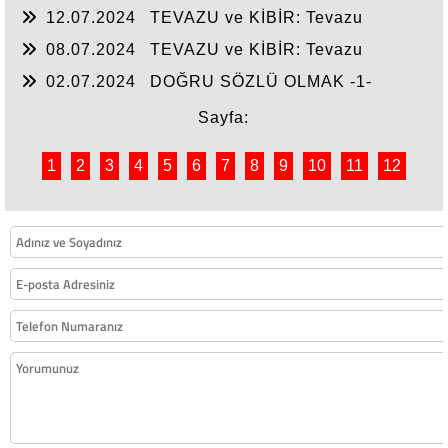
12.07.2024
TEVAZU ve KİBİR: Tevazu
Yüceltir, Kibir Alçaltır -2-
08.07.2024
TEVAZU ve KİBİR: Tevazu
Yüceltir, Kibir Alçaltır -1-
02.07.2024
DOĞRU SÖZLÜ OLMAK -1-
Sayfa:
1
2
3
4
5
6
7
8
9
10
11
12