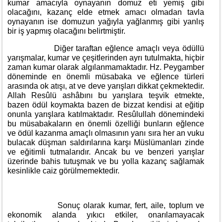
kumar amacıyla oynayanın domuz eti yemiş gibi
olacağını, kazanç elde etmek amacı olmadan tavla
oynayanın ise domuzun yağıyla yağlanmış gibi yanlış
bir iş yapmış olacağını belirtmiştir.
Diğer taraftan eğlence amaçlı veya ödüllü
yarışmalar, kumar ve çeşitlerinden ayrı tutulmakta, hiçbir
zaman kumar olarak algılanmamaktadır. Hz. Peygamber
döneminde en önemli müsabaka ve eğlence türleri
arasında ok atışı, at ve deve yarışları dikkat çekmektedir.
Allah Resûlü ashâbını bu yarışlara teşvik etmekte,
bazen ödül koymakta bazen de bizzat kendisi at eğitip
onunla yarışlara katılmaktadır. Resûlullah dönemindeki
bu müsabakaların en önemli özelliği bunların eğlence
ve ödül kazanma amaçlı olmasının yanı sıra her an vuku
bulacak düşman saldırılarına karşı Müslümanları zinde
ve eğitimli tutmalarıdır. Ancak bu ve benzeri yarışlar
üzerinde bahis tutuşmak ve bu yolla kazanç sağlamak
kesinlikle caiz görülmemektedir.
Sonuç olarak kumar, fert, aile, toplum ve
ekonomik alanda yıkıcı etkiler, onarılamayacak