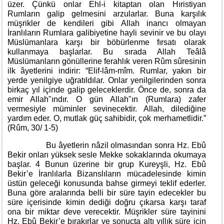
üzer. Çünkü onlar Ehl-i kitaptan olan Hıristiyan
Rumların galip gelmesini arzularlar. Buna karşılık
müşrikler de kendileri gibi Allah inancı olmayan
İranlıların Rumlara galibiyetine hayli sevinir ve bu olayı
Müslümanlara karşı bir böbürlenme fırsatı olarak
kullanmaya başlarlar. Bu sırada Allah Teâlâ
Müslümanların gönüllerine ferahlık veren Rûm sûresinin
ilk âyetlerini indirir: “Elif-lâm-mîm. Rumlar, yakın bir
yerde yenilgiye uğratıldılar. Onlar yenilgilerinden sonra
birkaç yıl içinde galip geleceklerdir. Önce de, sonra da
emir Allah"ındır. O gün Allah"ın (Rumlara) zafer
vermesiyle müminler sevinecektir. Allah, dilediğine
yardım eder. O, mutlak güç sahibidir, çok merhametlidir.”
(Rûm, 30/ 1-5)
Bu âyetlerin nâzil olmasından sonra Hz. Ebû
Bekir onları yüksek sesle Mekke sokaklarında okumaya
başlar. 4 Bunun üzerine bir grup Kureyşli, Hz. Ebû
Bekir’e İranlılarla Bizanslıların mücadelesinde kimin
üstün geleceği konusunda bahse girmeyi teklif ederler.
Buna göre aralarında belli bir süre tayin edecekler bu
süre içerisinde kimin dediği doğru çıkarsa karşı taraf
ona bir miktar deve verecektir. Müşrikler süre tayinini
Hz. Ebû Bekir’e bırakırlar ve sonuçta altı yıllık süre için