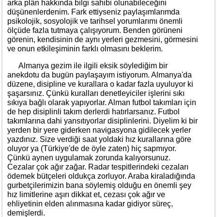
arka plân hakkında bilgi sahibi olunabileceğini
düşünenlerdenim. Fark ettiyseniz paylaşımlarımda
psikolojik, sosyolojik ve tarihsel yorumlarımı önemli
ölçüde fazla tutmaya çalışıyorum. Benden görüneni
görenin, kendisinin de aynı yerleri gezmesini, görmesini
ve onun etkileşiminin farklı olmasını beklerim.
Almanya gezim ile ilgili eksik söylediğim bir
anekdotu da bugün paylaşayım istiyorum. Almanya'da
düzene, disipline ve kurallara o kadar fazla uyuluyor ki
şaşarsınız. Çünkü kuralları denetleyiciler işlerini sıkı
sıkıya bağlı olarak yapıyorlar. Alman futbol takımları için
de hep disiplinli takım derlerdi hatırlarsanız. Futbol
takımlarına dahi yansıtıyorlar disiplinlerini. Diyelim ki bir
yerden bir yere giderken navigasyona gidilecek yerler
yazdınız. Size verdiği saat yoldaki hız kurallarına göre
oluyor ya (Türkiye'de de öyle zaten) hiç sapmıyor.
Çünkü aynen uygulamak zorunda kalıyorsunuz.
Cezalar çok ağır zağar. Radar tespitlerindeki cezaları
ödemek bütçeleri oldukça zorluyor. Araba kiraladığında
gurbetçilerimizin bana söylemiş olduğu en önemli şey
hız limitlerine aşırı dikkat et, cezası çok ağır ve
ehliyetinin elden alınmasına kadar gidiyor süreç,
demişlerdi.