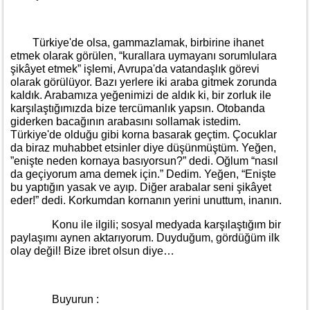
Türkiye'de olsa, gammazlamak, birbirine ihanet
etmek olarak görülen, “kurallara uymayanı sorumlulara
şikâyet etmek” işlemi, Avrupa'da vatandaşlık görevi
olarak görülüyor. Bazı yerlere iki araba gitmek zorunda
kaldık. Arabamıza yeğenimizi de aldık ki, bir zorluk ile
karşılaştığımızda bize tercümanlık yapsın. Otobanda
giderken bacağının arabasını sollamak istedim.
Türkiye'de olduğu gibi korna basarak geçtim. Çocuklar
da biraz muhabbet etsinler diye düşünmüştüm. Yeğen,
”enişte neden kornaya basıyorsun?” dedi. Oğlum “nasıl
da geçiyorum ama demek için.” Dedim. Yeğen, “Enişte
bu yaptığın yasak ve ayıp. Diğer arabalar seni şikâyet
eder!” dedi. Korkumdan kornanın yerini unuttum, inanın.
Konu ile ilgili; sosyal medyada karşılaştığım bir
paylaşımı aynen aktarıyorum. Duyduğum, gördüğüm ilk
olay değil! Bize ibret olsun diye…
Buyurun :