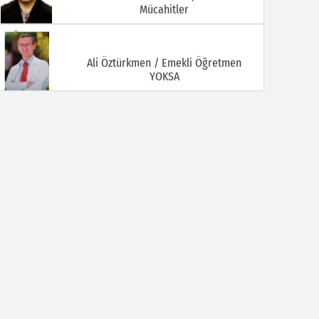
Mücahitler
Ali Öztürkmen / Emekli Öğretmen
YOKSA
Ali Tortamış
BABAM HAMDİ TORTAMIŞ ( Kaymakam
İbrahim Ethem Bey )
Av. Celal KALEZADE
Aşkı Kokladığım Güller Güller Şimdi Kime
Kaldı
Avukat M. İkbal GÜLMEZ
Korona Virüsü Taşıyanların Hukuki
Sorumluluğu