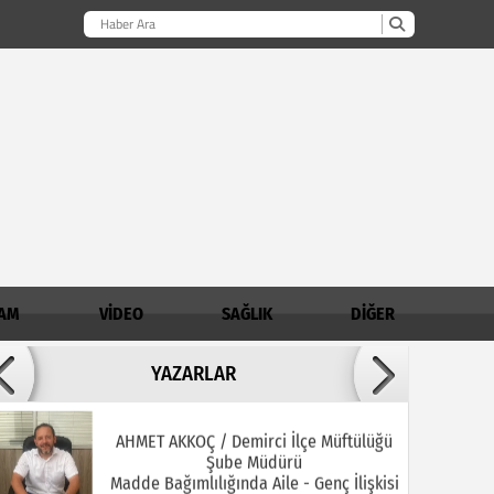
AM
VİDEO
SAĞLIK
DİĞER
Adil ARSLAN
YAZARLAR
İNŞALLAH MUHSİNLERDEN OLURUZ!
AHMET AKKOÇ / Demirci İlçe Müftülüğü
Şube Müdürü
Madde Bağımlılığında Aile - Genç İlişkisi