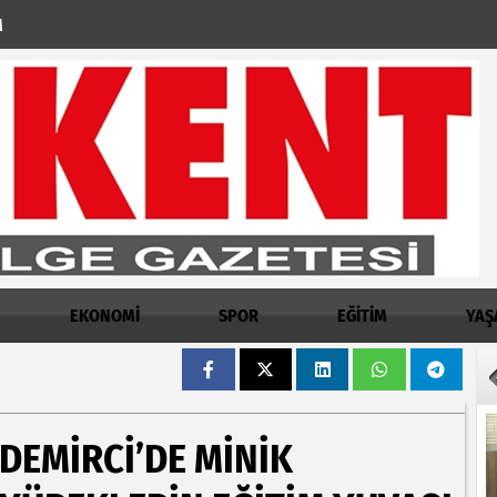
M
EKONOMİ
SPOR
EĞİTİM
YAŞ
DEMİRCİ’DE MİNİK