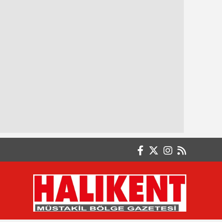
DEĞERLER ÜZERİNE 33
Dr. Ömer KALAYCI / Halk Sağlığı Uzmanı /
Demirci İlçe Sağlık Müdürlüğü
1 - 7 AĞUSTOS DÜNYA EMZİRME HAFTASI
Dr. Yusuf ÇAKIR
EGO YA DA ENE (2)
Dr. Yusuf ÇOPUR
DEMİRCİ RÜYASI
Düriye GENÇTUĞ AYYILDIZ
DEMİRCİ’DE 60. YIL BULUŞMASI: VEFA,
DAYANIŞMA, DOSTLUK…
Elvin Halime ÖZYEŞİL Fatih Ortaokulu 7/C
No. : 121