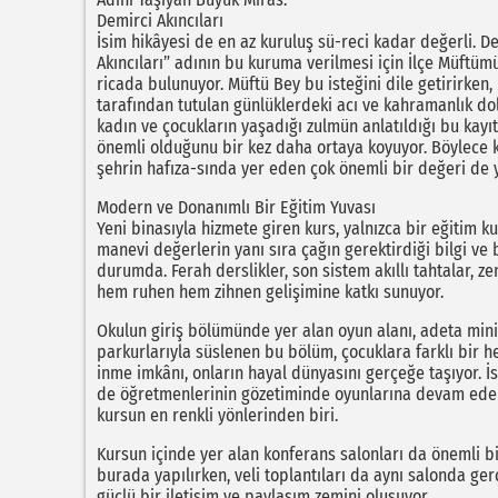
Demirci Akıncıları
İsim hikâyesi de en az kuruluş sü-reci kadar değerli. Dem
Akıncıları” adının bu kuruma verilmesi için İlçe Müf
ricada bulunuyor. Müftü Bey bu isteğini dile getirirke
tarafından tutulan günlüklerdeki acı ve kahramanlık dolu 
kadın ve çocukların yaşadığı zulmün anlatıldığı bu kayıt
önemli olduğunu bir kez daha ortaya koyuyor. Böylece k
şehrin hafıza-sında yer eden çok önemli bir değeri de 
Modern ve Donanımlı Bir Eğitim Yuvası
Yeni binasıyla hizmete giren kurs, yalnızca bir eğitim 
manevi değerlerin yanı sıra çağın gerektirdiği bilgi ve 
durumda. Ferah derslikler, son sistem akıllı tahtalar, z
hem ruhen hem zihnen gelişimine katkı sunuyor.
Okulun giriş bölümünde yer alan oyun alanı, adeta mini
parkurlarıyla süslenen bu bölüm, çocuklara farklı bir he
inme imkânı, onların hayal dünyasını gerçeğe taşıyor. 
de öğretmenlerinin gözetiminde oyunlarına devam edebi
kursun en renkli yönlerinden biri.
Kursun içinde yer alan konferans salonları da önemli bir
burada yapılırken, veli toplantıları da aynı salonda ger
güçlü bir iletişim ve paylaşım zemini oluşuyor.