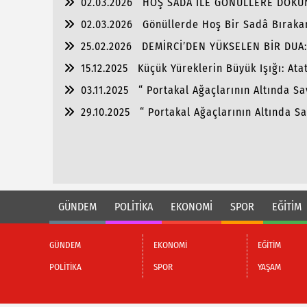
02.03.2026
HOŞ SADA İLE GÖNÜLLERE DOKU
02.03.2026
Gönüllerde Hoş Bir Sadâ Bıraka
25.02.2026
DEMİRCİ’DEN YÜKSELEN BİR DUA
15.12.2025
Küçük Yüreklerin Büyük Işığı: Atat
03.11.2025
“ Portakal Ağaçlarının Altında Sa
29.10.2025
“ Portakal Ağaçlarının Altında Sa
GÜNDEM
POLİTİKA
EKONOMİ
SPOR
EĞİTİM
GÜNDEM
EKONOMİ
EĞİTİM
POLİTİKA
SPOR
YAŞAM