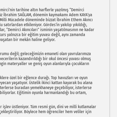
irci’nin tarihine altın harflerle yazılmış “Demirci
tümüz İbrahim SAĞLAM, dönemin kaymakamı Adem KAYA’ya
n, Milli Mücadele döneminde bizzat İbrahim Ethem Akıncı
satırlardan etkileniyor. Gördes’in yakılıp yıkıldığı,
lar, “Demirci Akıncıları” isminin yaşatılmasının ne kadar
urs yalnızca bir eğitim yuvası değil, aynı zamanda
yaşatan bir mekân haline geliyor.
kurumu değil; geleceğimizin emaneti olan yavrularımıza
becerilerin kazandırıldığı bir okul öncesi yuvası olmuş
engin materyaller ve geniş oyun alanlarıyla çocukların
klere özel bir eğlence durağı. Top havuzları ve oyun
yecan yaşatıyor. Üstelik ikinci kattan kayarak bu alana
İsterlerse buradan yemekhaneye geçebiliyor, isterlerse
liyorlar. Eğitimin oyunla harmanlandığı bu ortam,
 işlev üstleniyor. Tüm resmi gün, dini ve milli kutlamalar
çekleştiriliyor. Böylece hem öğrenciler hem veliler için