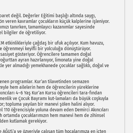
ret değil. Değerler Eğitimi başlığı altında saygı,
n veren kavramlar çocukların küçük kalplerine işleniyor.
abımızı tanırken, tamamlayıcı kazanımlar sayesinde
l bilgiler de öğretiliyor.
EM etkinlikleriyle çağdaş bir ufuk açılıyor. Kum havuzu,
se öğrenmeyi keyifli bir yolculuğa dönüştürüyor.
ssasiyet gösteriyor. Öğrencilere tamamen doğal
oğurttan ayran hazırlanıyor, limonata yine doğal
ikle yer almadığı yemekhanede çocuklar sağlıklı, doğal ve
lenen programlar. Kur’an tilavetinden semazen
azeyle hem ailelerin hem de öğrencilerin yüreklerine
Akıncıları 4–6 Yaş Kur’an Kursu öğrencileri tara-fından
 menlik ve Çocuk Bayramı kut-lamaları da büyük coşkuyla
yor; topluma yayılan bir manevi şölen halini alıyor.
ıl 110 öğrencisiyle yoluna devam eden Demirci Akıncıları
zih ortamda çocuklarımızın hem manevi hem de zihinsel
lden kutlamak gerekiyor.
 AĞUŞ’a ve özveriyle çalışan tüm hocalarımıza en içten