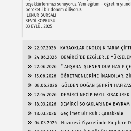
teşekkürlerimizi sunuyoruz. Yeni eğitim – öğretim yılınd
bereketli bir dönem diliyoruz.
İLKNUR BURSALI
SEVGİ KÖPRÜSÜ
03 EYLÜL 2025
22.07.2026
KARAOKLAR EKOLOJİK TARIM ÇİFTL
24.06.2026
DEMİRCİ’DE EZGİLERLE YÜKSELE
22.06.2026
“ AHŞABA İŞLENEN DUA HASİP ÇE
15.06.2026
ÖĞRETMENLERİNE İNANDILAR, Zİ
08.06.2026
GÖLDEN DOĞAN ŞEHRİN HAFIZASI
22.04.2026
DEMİRCİ NECİP FAZIL KISAKÜREK 
18.03.2026
DEMİRCİ SOKAKLARINDA BAYRAM
18.03.2026
Geçilmez Bir Ruh : Çanakkale
04.03.2026
Huzurevi Ziyaretinde Kalplere 