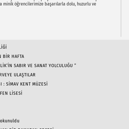
a minik öğrencilerimize başarılarla dolu, huzurlu ve
İĞİ
N BİR HAFTA
LİK’İN SABIR VE SANAT YOLCULUĞU ”
RVEYE ULAŞTILAR
 : SİMAV KENT MÜZESİ
FEN LİSESİ
Dokunuldu