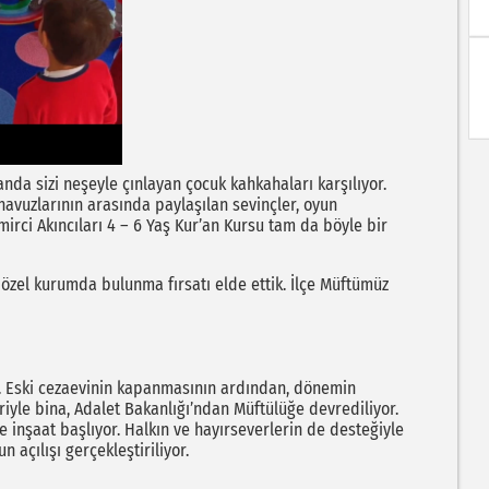
nda sizi neşeyle çınlayan çocuk kahkahaları karşılıyor.
havuzlarının arasında paylaşılan sevinçler, oyun
irci Akıncıları 4 – 6 Yaş Kur’an Kursu tam da böyle bir
u özel kurumda bulunma fırsatı elde ettik. İlçe Müftümüz
ı. Eski cezaevinin kapanmasının ardından, dönemin
iyle bina, Adalet Bakanlığı’ndan Müftülüğe devrediliyor.
e inşaat başlıyor. Halkın ve hayırseverlerin de desteğiyle
çılışı gerçekleştiriliyor.