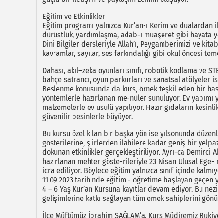
Eğitim ve Etkinlikler
Eğitim programı yalnızca Kur’an-ı Kerim ve dualardan iba
dürüstlük, yardımlaşma, adab-ı muaşeret gibi hayata yö
Dini Bilgiler dersleriyle Allah’ı, Peygamberimizi ve kit
kavramlar, sayılar, ses farkındalığı gibi okul öncesi teme
Dahası, akıl–zeka oyunları sınıfı, robotik kodlama ve ST
bahçe satrancı, oyun parkurları ve sanatsal atölyeler i
Beslenme konusunda da kurs, örnek teşkil eden bir ha
yöntemlerle hazırlanan me-nüler sunuluyor. Ev yapımı y
malzemelerle ev usulü yapılıyor. Hazır gıdaların kesinl
güvenilir besinlerle büyüyor.
Bu kursu özel kılan bir başka yön ise yılsonunda düzen
gösterilerine, şiirlerden ilahilere kadar geniş bir yelp
dokunan etkinlikler gerçekleştiriliyor. Ayrı-ca Demirci 
hazırlanan mehter göste-rileriyle 23 Nisan Ulusal Ege-
icra ediliyor. Böylece eğitim yalnızca sınıf içinde kalmı
11.09.2023 tarihinde eğitim - öğretime başlayan geçen y
4 – 6 Yaş Kur’an Kursuna kayıtlar devam ediyor. Bu ne
gelişimlerine katkı sağlayan tüm emek sahiplerini gönü
İlçe Müftümüz İbrahim SAĞLAM’a, Kurs Müdiremiz Rukiye