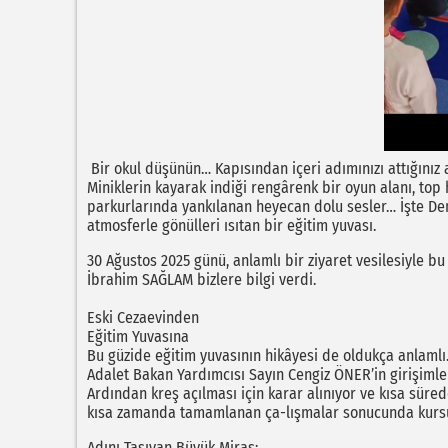
Bir okul düşünün… Kapısından içeri adımınızı attığınız a
Miniklerin kayarak indiği rengârenk bir oyun alanı, top 
parkurlarında yankılanan heyecan dolu sesler… İşte Dem
atmosferle gönülleri ısıtan bir eğitim yuvası.
30 Ağustos 2025 günü, anlamlı bir ziyaret vesilesiyle b
İbrahim SAĞLAM bizlere bilgi verdi.
Eski Cezaevinden
Eğitim Yuvasına
Bu güzide eğitim yuvasının hikâyesi de oldukça anlaml
Adalet Bakan Yardımcısı Sayın Cengiz ÖNER’in girişimler
Ardından kreş açılması için karar alınıyor ve kısa süred
kısa zamanda tamamlanan ça-lışmalar sonucunda kursun a
Adını Taşıyan Büyük Miras: