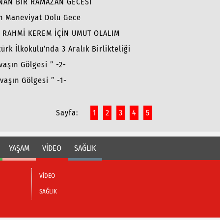
NAN BİR RAMAZAN GECESİ
n Maneviyat Dolu Gece
: RAHMİ KEREM İÇİN UMUT OLALIM
ürk İlkokulu’nda 3 Aralık Birlikteliği
vaşın Gölgesi ” -2-
vaşın Gölgesi ” -1-
Sayfa:
1
2
3
4
5
YAŞAM
VİDEO
SAĞLIK
VİDEO
SAĞLIK