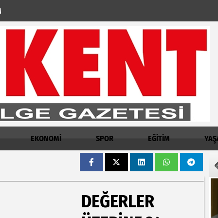
M
EKONOMİ
SPOR
EĞİTİM
YAŞ
DEĞERLER