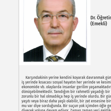
Dr. Öğreti
(Emekli)
Karşındakinin yerine kendini koyarak davranmak günümü
iş yerinde kısacası sosyal hayatın her yerinde ve kesimi
ekonomide vb. olaylarda insanlar gerilim yaşamaktadır
dönüşebilmektedir. Tanıdığım bir rahmetli yaşadığı bir h
zorunlu bir hal olmadıkça hep iş yerinde olurdu. Bir g
yaşıtı veya biraz daha yaşlı olabilir, bir zat ensesine 
mu var diye sorduğunda. Bir suçun yok içimden öğle geld
diyerek yoluna devam ediyor. Zaman zaman yeri geldikç