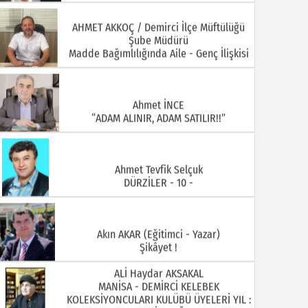
Ahmet İNCE
“ADAM ALINIR, ADAM SATILIR!!”
Ahmet Tevfik Selçuk
DÜRZİLER - 10 -
Akın AKAR (Eğitimci - Yazar)
Şikâyet !
ALİ Haydar AKSAKAL
MANİSA - DEMİRCİ KELEBEK
KOLEKSİYONCULARI KULÜBÜ ÜYELERİ YIL :
1930 ARİF DOĞAN
ALİ ÖZKAHRAMAN Demirci Akıncıları
Derneği Yönetim Kurulu Üyesi ( Foto
Özkahraman)