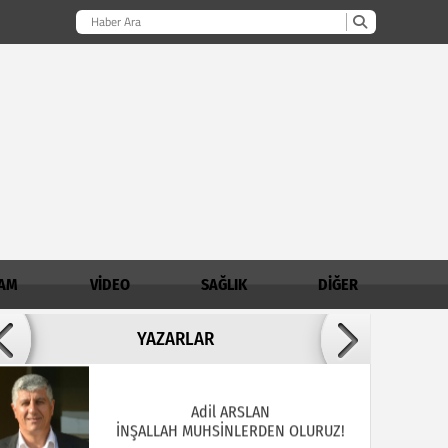
AM
VİDEO
SAĞLIK
DİĞER
Adil ARSLAN
YAZARLAR
İNŞALLAH MUHSİNLERDEN OLURUZ!
AHMET AKKOÇ / Demirci İlçe Müftülüğü
Şube Müdürü
Madde Bağımlılığında Aile - Genç İlişkisi