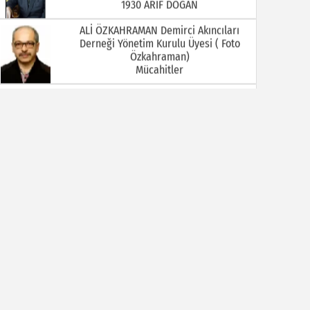
Mücahitler
Ali Öztürkmen / Emekli Öğretmen
YOKSA
Ali Tortamış
BABAM HAMDİ TORTAMIŞ ( Kaymakam
İbrahim Ethem Bey )
Av. Celal KALEZADE
Aşkı Kokladığım Güller Güller Şimdi Kime
Kaldı
Avukat M. İkbal GÜLMEZ
Korona Virüsü Taşıyanların Hukuki
Sorumluluğu