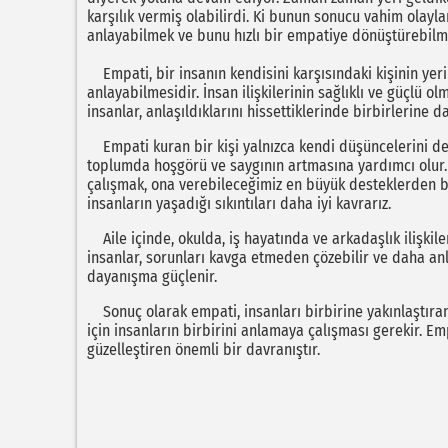
karşılık vermiş olabilirdi. Ki bunun sonucu vahim olaylar
anlayabilmek ve bunu hızlı bir empatiye dönüştürebilme
Empati, bir insanın kendisini karşısındaki kişinin yer
anlayabilmesidir. İnsan ilişkilerinin sağlıklı ve güçlü 
insanlar, anlaşıldıklarını hissettiklerinde birbirlerin
Empati kuran bir kişi yalnızca kendi düşüncelerini değ
toplumda hoşgörü ve saygının artmasına yardımcı olur.
çalışmak, ona verebileceğimiz en büyük desteklerden bir
insanların yaşadığı sıkıntıları daha iyi kavrarız.
Aile içinde, okulda, iş hayatında ve arkadaşlık ilişkil
insanlar, sorunları kavga etmeden çözebilir ve daha anl
dayanışma güçlenir.
Sonuç olarak empati, insanları birbirine yakınlaştıra
için insanların birbirini anlamaya çalışması gerekir. 
güzelleştiren önemli bir davranıştır.