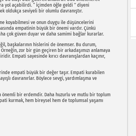
a yol açabilirdi. “ İçimden öğle geldi ’’ diyeni
k oldukça seviyeli bir olumlu davranıştır.
ine koyabilmesi ve onun duygu ile düşüncelerini
olmasında empatinin büyük bir önemi vardır. Çünkü
e daha çok güven duyar ve daha samimi bağlar kurarlar.
il, başkalarının hislerini de önemser. Bu durum,
 Örneğin, zor bir gün geçiren bir arkadaşımızı anlamaya
idir. Empati sayesinde kırıcı davranışlardan kaçınır,
erinde empati büyük bir değer taşır. Empati kurabilen
ayışlı davranırlar. Böylece sevgi, yardımlaşma ve
n önemli bir erdemdir. Daha huzurlu ve mutlu bir toplum
Empati kurmak, hem bireysel hem de toplumsal yaşamı