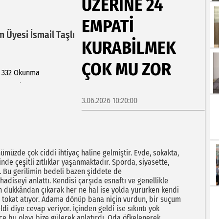
ÜZERİNE 24
EMPATİ
m Üyesi İsmail Taşlı
KURABİLMEK
ÇOK MU ZOR
332 Okunma
3.06.2026 10:20:00
zde çok ciddi ihtiyaç haline gelmiştir. Evde, sokakta,
nde çeşitli zıtlıklar yaşanmaktadır. Sporda, siyasette,
. Bu gerilimin bedeli bazen şiddete de
adiseyi anlattı. Kendisi çarşıda esnaftı ve genellikle
ün dükkândan çıkarak her ne hal ise yolda yürürken kendi
bir tokat atıyor. Adama dönüp bana niçin vurdun, bir suçum
i diye cevap veriyor. İçinden geldi ise sıkıntı yok
e bu olayı bize gülerek anlatırdı. Oda öfkelenerek