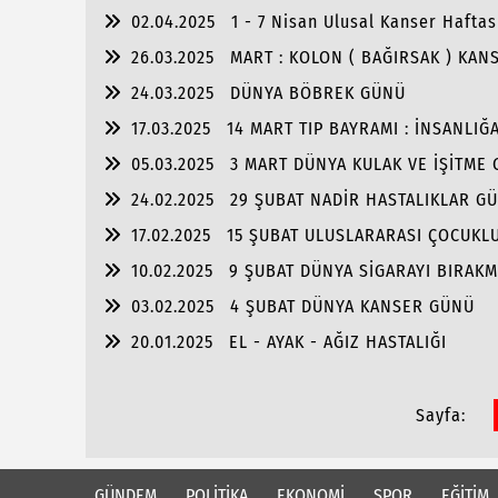
02.04.2025
1 - 7 Nisan Ulusal Kanser Haftas
26.03.2025
MART : KOLON ( BAĞIRSAK ) KANS
24.03.2025
DÜNYA BÖBREK GÜNÜ
17.03.2025
14 MART TIP BAYRAMI : İNSANLIĞ
05.03.2025
3 MART DÜNYA KULAK VE İŞİTME
24.02.2025
29 ŞUBAT NADİR HASTALIKLAR G
17.02.2025
15 ŞUBAT ULUSLARARASI ÇOCUKL
10.02.2025
9 ŞUBAT DÜNYA SİGARAYI BIRAK
03.02.2025
4 ŞUBAT DÜNYA KANSER GÜNÜ
20.01.2025
EL - AYAK - AĞIZ HASTALIĞI
Sayfa:
GÜNDEM
POLİTİKA
EKONOMİ
SPOR
EĞİTİM