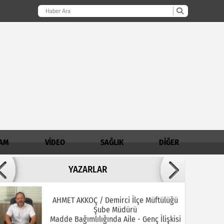
AM
VİDEO
SAĞLIK
DİĞER
Adil ARSLAN
YAZARLAR
İNŞALLAH MUHSİNLERDEN OLURUZ!
AHMET AKKOÇ / Demirci İlçe Müftülüğü
Şube Müdürü
Madde Bağımlılığında Aile - Genç İlişkisi