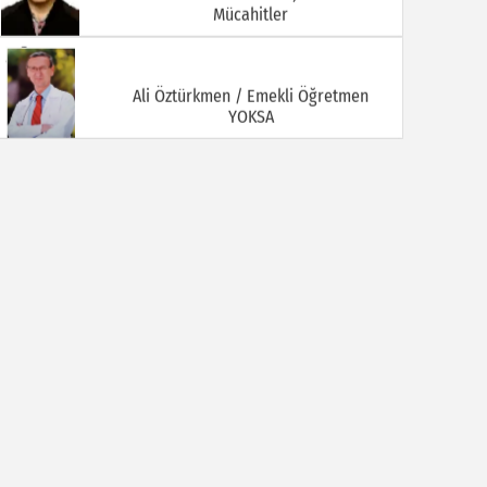
Mücahitler
Ali Öztürkmen / Emekli Öğretmen
YOKSA
Ali Tortamış
BABAM HAMDİ TORTAMIŞ ( Kaymakam
İbrahim Ethem Bey )
Av. Celal KALEZADE
Aşkı Kokladığım Güller Güller Şimdi Kime
Kaldı
Avukat M. İkbal GÜLMEZ
Korona Virüsü Taşıyanların Hukuki
Sorumluluğu