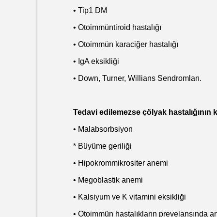
• Tip1 DM
• Otoimmüntiroid hastalığı
• Otoimmün karaciğer hastalığı
• IgA eksikliği
• Down, Turner, Willians Sendromları.
Tedavi edilemezse çölyak hastalığının kısa 
• Malabsorbsiyon
* Büyüme geriliği
• Hipokrommikrositer anemi
• Megoblastik anemi
• Kalsiyum ve K vitamini eksikliği
• Otoimmün hastalıkların prevelansında art