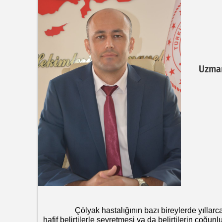
Uzman
Çölyak hastalığının bazı bireylerde yıllarca be
hafif belirtilerle seyretmesi ya da belirtilerin çoğun