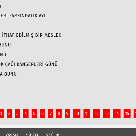
ı
ERİ FARKINDALIK AYI
A İTHAF EDİLMİŞ BİR MESLEK
 GÜNÜ
ÜNÜ
UK ÇAĞI KANSERLERİ GÜNÜ
MA GÜNÜ
1
2
3
4
5
6
7
8
9
10
11
12
13
14
15
YAŞAM
VİDEO
SAĞLIK