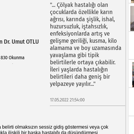
"... Çölyak hastalığı olan
çocuklarda özellikle karın
ağrısı, karında şişlik, ishal,
huzursuzluk, iştahsızlık,
enfeksiyonlarda artış ve
gelişme geriliği, kusma, kilo
 Dr. Umut OTLU
alamama ve boy uzamasında
yavaşlama gibi tipik
830 Okunma
belirtilerle ortaya çıkabilir.
İleri yaşlarda hastalığın
belirtileri daha geniş bir
yelpazeye yayılır..."
17.05.2022 21:54:00
lirti olmaksızın sessiz gidiş göstermesi veya çok
lukla ilişkili bir başka hastalığı da düşündürmesi