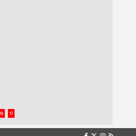
DEĞERLER ÜZERİNE 33
Dr. Ömer KALAYCI / Halk Sağlığı Uzmanı /
Demirci İlçe Sağlık Müdürlüğü
1 - 7 AĞUSTOS DÜNYA EMZİRME HAFTASI
Dr. Yusuf ÇAKIR
EGO YA DA ENE (2)
Dr. Yusuf ÇOPUR
DEMİRCİ RÜYASI
Düriye GENÇTUĞ AYYILDIZ
DEMİRCİ’DE 60. YIL BULUŞMASI: VEFA,
16
17
DAYANIŞMA, DOSTLUK…
Elvin Halime ÖZYEŞİL Fatih Ortaokulu 7/C
No. : 121