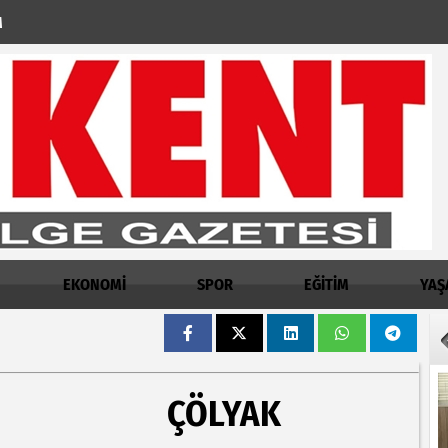
M
EKONOMİ
SPOR
EĞİTİM
YAŞ
ÇÖLYAK