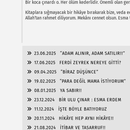
Bir koca çınardı o. Her ölüm kederlidir. Önemli olan ger
Kitaplara sığmayacak bir hikâye bırakarak bize, veda ed
Allah’tan rahmet diliyorum. Mekânı cennet olsun. Esma t
23.06.2025
“ADAM ALINIR, ADAM SATILIR!!”
17.06.2025
FERDİ ZEYREK NEREYE GİTTİ?
09.04.2025
“BİRAZ DÜŞÜNCE”
19.02.2025
“PARA DEĞİL MAMA İSTİYORUM”
08.01.2025
YA SABIR!!
23.12.2024
BİR ULU ÇINAR : ESMA ERDEM
11.12.2024
İŞTE BÖYLE BATIYORUZ
20.11.2024
HİKÂYE HEP AYNI HİKÂYE!!
21.08.2024
İTİBAR VE TASARRUF!!