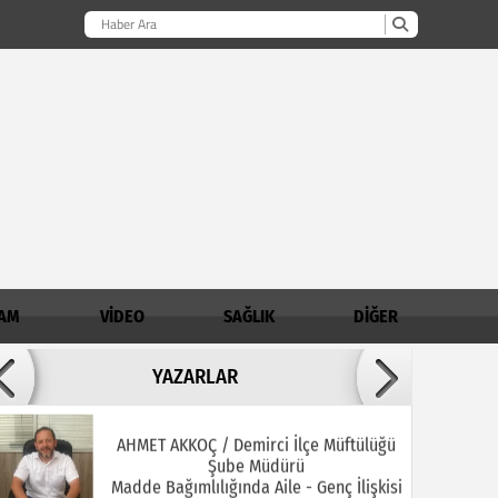
AM
VİDEO
SAĞLIK
DİĞER
Adil ARSLAN
YAZARLAR
İNŞALLAH MUHSİNLERDEN OLURUZ!
AHMET AKKOÇ / Demirci İlçe Müftülüğü
Şube Müdürü
Madde Bağımlılığında Aile - Genç İlişkisi