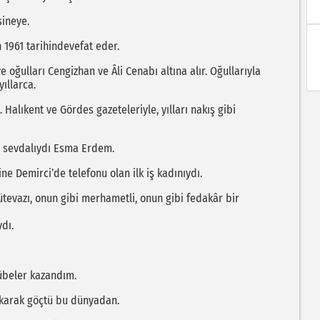
sineye.
1961 tarihindevefat eder.
e oğulları Cengizhan ve Âli Cenabı altına alır. Oğullarıyla
yıllarca.
Halıkent ve Gördes gazeteleriyle, yılları nakış gibi
ar sevdalıydı Esma Erdem.
ne Demirci’de telefonu olan ilk iş kadınıydı.
ütevazı, onun gibi merhametli, onun gibi fedakâr bir
dı.
rübeler kazandım.
rakarak göçtü bu dünyadan.