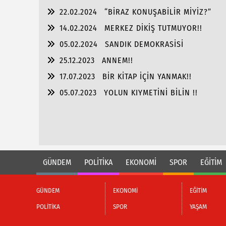
22.02.2024
“BİRAZ KONUŞABİLİR MİYİZ?”
14.02.2024
MERKEZ DİKİŞ TUTMUYOR!!
05.02.2024
SANDIK DEMOKRASİSİ
25.12.2023
ANNEM!!
17.07.2023
BİR KİTAP İÇİN YANMAK!!
05.07.2023
YOLUN KIYMETİNİ BİLİN !!
GÜNDEM
POLİTİKA
EKONOMİ
SPOR
EĞİTİM
GÜNDEM
EKONOMİ
EĞİTİM
POLİTİKA
SPOR
YAŞAM