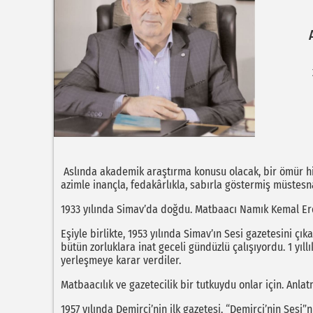
Aslında akademik araştırma konusu olacak, bir ömür hik
azimle inançla, fedakârlıkla, sabırla göstermiş müstesn
1933 yılında Simav’da doğdu. Matbaacı Namık Kemal Erde
Eşiyle birlikte, 1953 yılında Simav’ın Sesi gazetesini 
bütün zorluklara inat geceli gündüzlü çalışıyordu. 1 yıll
yerleşmeye karar verdiler.
Matbaacılık ve gazetecilik bir tutkuydu onlar için. Anlat
1957 yılında Demirci’nin ilk gazetesi, “Demirci’nin Sesi”