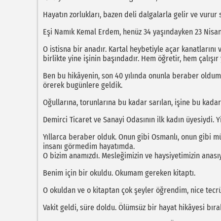
Hayatın zorlukları, bazen deli dalgalarla gelir ve vurur 
Eşi Namık Kemal Erdem, henüz 34 yaşındayken 23 Nisan 
O istisna bir anadır. Kartal heybetiyle açar kanatlarını v
birlikte yine işinin başındadır. Hem öğretir, hem çalışır 
Ben bu hikâyenin, son 40 yılında onunla beraber oldum. 
örerek bugünlere geldik.
Oğullarına, torunlarına bu kadar sarılan, işine bu kad
Demirci Ticaret ve Sanayi Odasının ilk kadın üyesiydi. Yi
Yıllarca beraber olduk. Onun gibi Osmanlı, onun gibi m
insanı görmedim hayatımda.
O bizim anamızdı. Mesleğimizin ve haysiyetimizin anasıy
Benim için bir okuldu. Okumam gereken kitaptı.
O okuldan ve o kitaptan çok şeyler öğrendim, nice tec
Vakit geldi, süre doldu. Ölümsüz bir hayat hikâyesi bı