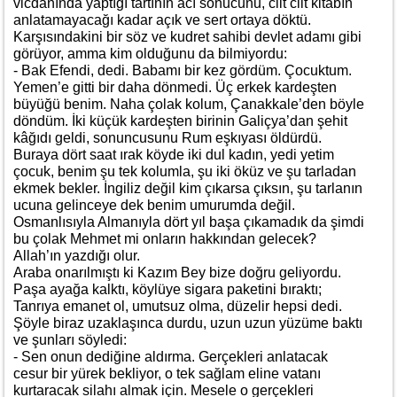
vicdanında yaptığı tartının acı sonucunu, cilt cilt kitabın
anlatamayacağı kadar açık ve sert ortaya döktü.
Karşısındakini bir söz ve kudret sahibi devlet adamı gibi
görüyor, amma kim olduğunu da bilmiyordu:
- Bak Efendi, dedi. Babamı bir kez gördüm. Çocuktum.
Yemen’e gitti bir daha dönmedi. Üç erkek kardeşten
büyüğü benim. Naha çolak kolum, Çanakkale’den böyle
döndüm. İki küçük kardeşten birinin Galiçya’dan şehit
kâğıdı geldi, sonuncusunu Rum eşkıyası öldürdü.
Buraya dört saat ırak köyde iki dul kadın, yedi yetim
çocuk, benim şu tek kolumla, şu iki öküz ve şu tarladan
ekmek bekler. İngiliz değil kim çıkarsa çıksın, şu tarlanın
ucuna gelinceye dek benim umurumda değil.
Osmanlısıyla Almanıyla dört yıl başa çıkamadık da şimdi
bu çolak Mehmet mi onların hakkından gelecek?
Allah’ın yazdığı olur.
Araba onarılmıştı ki Kazım Bey bize doğru geliyordu.
Paşa ayağa kalktı, köylüye sigara paketini bıraktı;
Tanrıya emanet ol, umutsuz olma, düzelir hepsi dedi.
Şöyle biraz uzaklaşınca durdu, uzun uzun yüzüme baktı
ve şunları söyledi:
- Sen onun dediğine aldırma. Gerçekleri anlatacak
cesur bir yürek bekliyor, o tek sağlam eline vatanı
kurtaracak silahı almak için. Mesele o gerçekleri