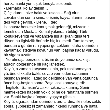
her zamanki yumuşak tonuyla seslendi:
- Merhaba, kolay gelsin…
Çiftçi durdu, bize baktı ve kısaca – Sağ olun,
cevabından sonra sınıra erişmiş hayvanlarının başını
ters yöne çevirdi, - Dehe… dedi.
İstisnasız herkesle konuşmak geleneği, mizacının
temeli olan Mustafa Kemal yakından bildiği Türk
konukseverliği ve yabancıya ilgi alışkanlığına ters
düşen bu ilgisizlik önünde hiç irkilmedi. Tam tersine,
bundan o günün ruh yapısı gerçeklerini daha derinden
kavramak isteğiyle köylünün yanı başına kadar yürüdü,
bir sigara uzattı:
- Yorulmuşa benzersin, bizim de yolumuz uzak, şu
ağacın gölgesinde bir kaç laf etsek.
Köylü, o zaman karşısındakinin, pek rastlanmayan
yüzüne dikkatle baktı, cevap vermeden sabanının
başından ayrıldı, ağaç gölgeliğinde yan yana oturunca
önce hoş-beşten sonra Paşa, asıl konuya girdi:
- İngilizler Samsun’a asker çıkaracaklarmış. Senin
memleketten haberin yok gibi ne de rahat tarla sürmen
var. Sanki başka dünyada yaşıyor gibisin.
Köylü, sigarasından derinden, ardı ardına iki nefes çekti,
sonra, şüphesiz ki zamanlardır kendi ruhunda ve hatta