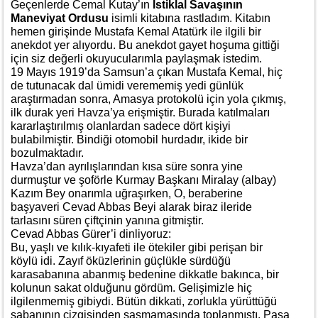
Geçenlerde Cemal Kutay’ın
İstiklal Savaşının
Maneviyat Ordusu
isimli kitabına rastladım. Kitabın
hemen girişinde Mustafa Kemal Atatürk ile ilgili bir
anekdot yer alıyordu. Bu anekdot gayet hoşuma gittiği
için siz değerli okuyucularımla paylaşmak istedim.
19 Mayıs 1919’da Samsun’a çıkan Mustafa Kemal, hiç
de tutunacak dal ümidi verememiş yedi günlük
araştırmadan sonra, Amasya protokolü için yola çıkmış,
ilk durak yeri Havza’ya erişmiştir. Burada katılmaları
kararlaştırılmış olanlardan sadece dört kişiyi
bulabilmiştir. Bindiği otomobil hurdadır, ikide bir
bozulmaktadır.
Havza’dan ayrılışlarından kısa süre sonra yine
durmuştur ve şoförle Kurmay Başkanı Miralay (albay)
Kazım Bey onarımla uğraşırken, O, beraberine
başyaveri Cevad Abbas Beyi alarak biraz ileride
tarlasını süren çiftçinin yanına gitmiştir.
Cevad Abbas Gürer’i dinliyoruz:
Bu, yaşlı ve kılık-kıyafeti ile ötekiler gibi perişan bir
köylü idi. Zayıf öküzlerinin güçlükle sürdüğü
karasabanına abanmış bedenine dikkatle bakınca, bir
kolunun sakat olduğunu gördüm. Gelişimizle hiç
ilgilenmemiş gibiydi. Bütün dikkati, zorlukla yürüttüğü
sabanının çizgisinden şaşmamasında toplanmıştı. Paşa