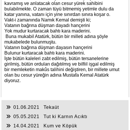
kavramış ve anlatacak olan cesur yürek sahibini
bulabilmekte. O zaman tüyü bitmemiş yetimle dulu da
katar yanına, vatanı için yine sınırdan sınıra koşar o.
Vakt-i zamanında Namık Kemal demişti ki;
Vatanın bağrına düşman dayadı hançerini
Yok mudur kurtaracak bahtı kara maderini.
Buna mukabil Atatürk, bütün bir milleti adına şöyle
mukabelede bulunmuştu.
Vatanın bağrına düşman dayasın hançerini
Bulunur kurtaracak bahtı kara maderini.
İşte bütün kaleleri zabt edilmiş, bütün tersanelerine
girilmiş, bütün orduları dağıtılmış ve bilfiil işgal edilmiş
bir memleketin makûs talihini değiştiren, bir millete umut
olan bu cesur yüreğin adına Mustafa Kemal Atatürk
diyoruz.
01.06.2021
Tekaüt
05.05.2021
Tut ki Karnın Acıktı
14.04.2021
Kum ve Köpük