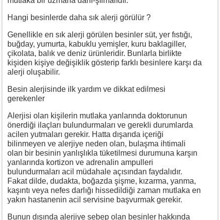
mutlaka bir uzmana danı-şılmalıdır.
Hangi besinlerde daha sık alerji görülür ?
Genellikle en sık alerji görülen besinler süt, yer fıstığı,
buğday, yumurta, kabuklu yemişler, kuru baklagiller,
çikolata, balık ve deniz ürünleridir. Bunlarla birlikte
kişiden kişiye değişiklik gösterip farklı besinlere karşı da
alerji oluşabilir.
Besin alerjisinde ilk yardım ve dikkat edilmesi
gerekenler
Alerjisi olan kişilerin mutlaka yanlarında doktorunun
önerdiği ilaçları bulundurmaları ve gerekli durumlarda
acilen yutmaları gerekir. Hatta dışarıda içeriği
bilinmeyen ve alerjiye neden olan, bulaşma ihtimali
olan bir besinin yanlışlıkla tüketilmesi durumuna karşın
yanlarında kortizon ve adrenalin ampulleri
bulundurmaları acil müdahale açısından faydalıdır.
Fakat dilde, dudakta, boğazda şişme, kızarma, yanma,
kaşıntı veya nefes darlığı hissedildiği zaman mutlaka en
yakın hastanenin acil servisine başvurmak gerekir.
Bunun dışında alerjiye sebep olan besinler hakkında