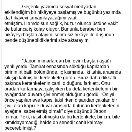
Geçenki yazımda sosyal medyadan
etkilendiğim bir hikâyeye başlamış ve bugünkü yazımda
da hikâyeyi tamamlayacağımı vaat
etmiştim. Hamdolsun sağlık, huzur olunca üstüne vakit
de bulunca iş kolay oluyor. Bununla beraber ben
hikâyeyi baştan alayım, sonra siz hikâye ile düşünün
bende düşünebildiklerimi size aktarayım.
“Japon mimarlardan biri evini baştan aşağı
yeniliyordu. Tamirat esnasında söktüğü kapılardan
birinin irtibatlı bölümünde, iç kısmında, iki tahta arasında
sıkışıp kalmış bir kertenkele gördü. Biraz daha dikkatli
bakınca kertenkelenin canlı olduğunu fark etti. Onu
oradan kurtarmaya çalışırken bu defa kertenkelenin bir
ayağından duvara çivilenmiş olduğunu gördü. “On yıl
önce yapılan eve kapısı takılırken dışarıdan çakılan bir
çivi, o an kapı ile duvar arasında bulunan kertenkelenin
ayağına isabet etmiş olmalı” diye düşündü Japon
mimar. Peki, nasıl olmuştu da bu kertenkele, bir cm. bile
kımıldayamadığı halde on senedir canlı kalmayı
becerebilmişti?