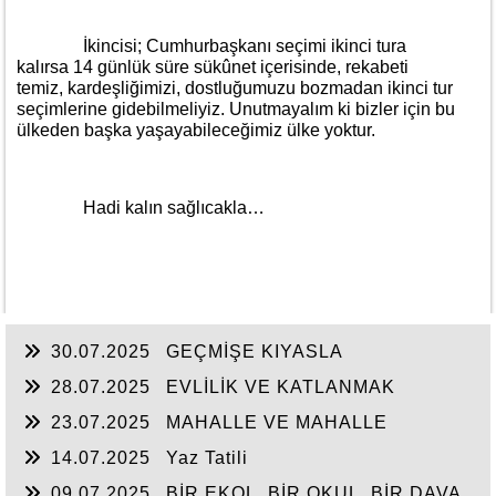
İkincisi; Cumhurbaşkanı seçimi ikinci tura
kalırsa 14 günlük süre sükûnet içerisinde, rekabeti
temiz, kardeşliğimizi, dostluğumuzu bozmadan ikinci tur
seçimlerine gidebilmeliyiz. Unutmayalım ki bizler için bu
ülkeden başka yaşayabileceğimiz ülke yoktur.
Hadi kalın sağlıcakla…
30.07.2025
GEÇMİŞE KIYASLA
28.07.2025
EVLİLİK VE KATLANMAK
23.07.2025
MAHALLE VE MAHALLE
BASKISI
14.07.2025
Yaz Tatili
09.07.2025
BİR EKOL, BİR OKUL, BİR DAVA