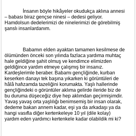
İnsanın böyle hikâyeler okudukça aklına annesi
– babası biraz gençse ninesi – dedesi geliyor.
Hamdolsun dedelerimizi de ninelerimizi de görebilmiş
şanslı insanlardanım.
Babamın elden ayaktan tamamen kesilmese de
ölümünden önceki son yılında fazlaca yardıma muhtaç
hale geldiğine şahit olmuş ve kendimce elimizden
geldiğince yardım etmeye çalışmış bir insanız.
Kardeşlerimle beraber. Babamı gençliğinde, kurban
keserken danayı tek başına yıkarken ki görüntüleri de
hâlâ hafızamda tazeliğini korumakta. Yaşlı hallerinde
gençliğindeki o görüntüler aklıma gelirde ileride biz de
bu duruma düşeceğiz diye hep aklımdan geçirmişimdir.
Yavaş yavaş orta yaşlılığı benimsemiş bir insan olarak,
dedeme bakan annem kadar, eşi ya da arkadaşı ya da
hangi vasıfla diğer kertenkeleye 10 yıl (dile kolay)
yardım eden yardımcı kertenkele kadar olabildik mi ki?