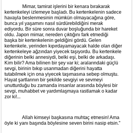
Mimar, tamirat işlerini bir kenara bırakarak
kertenkeleyi izlemeye başladı. Bu kertenkelenin sadece
havayla beslenmesinin mümkün olmayacağına göre,
bunca yıl yaşamını nasıl sürdürebildiğini merak
ediyordu. Bir süre sonra duvar boşluğunda bir hareket
oldu. Japon mimar, nereden çıktığını fark etmediği
başka bir kertenkelenin geldiğini gördü. Gelen
kertenkele, yerinden kıpırdayamayacak halde olan diğer
kertenkeleye ağzından yiyecek taşıyordu. Bu kertenkele
diğerinin belki annesiydi, belki eşi, belki de arkadaşı.
Kim bilir? Ama bilinen bir şey var ki; aralarındaki güçlü
sevgi, birinin bıkıp usanmadan diğerini hayatta
tutabilmek için ona yiyecek taşımasına sebep olmuştu.
Hayat şartlarının bir şekilde sevgiyi ve sevmeyi
unutturduğu bu zamanda insanlar arasında böylesi bir
sevgi, muhabbet ve yardımlaşmaya rastlamak o kadar
zor ki!...
Allah kimseyi başkasına muhtaç etmesin! Ama
öyle ki yanı başında böylesine seven birini nasip etsin.”