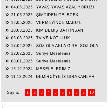
04.06.2025
YAVAŞ YAVAŞ AZALIYORUZ!
21.05.2025
ŞİMDİDEN GELECEK
12.05.2025
VERMEYİNCE MABUT,
NEYLESİN MAHMUT
10.03.2025
KİM DEMİŞ BATI İNSANI
MEDENİ?
03.03.2025
TV VE KÖTÜLÜK
17.02.2025
SÖZ OLA AKLA GİRE, SÖZ OLA
YAZIYA GEÇE!
12.02.2025
Suriye Meselemiz
08.01.2025
Suriye Meselemiz
16.12.2024
MESELELERİMİZ
11.12.2024
DEMİRCİ’YE İZ BIRAKANLAR
Sayfa:
1
2
3
4
5
6
7
8
9
10