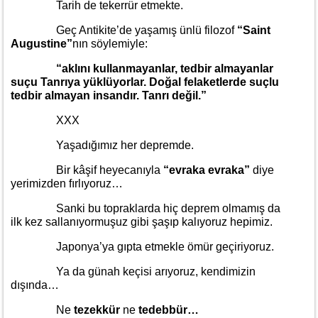
Tarih de tekerrür etmekte.
Geç Antikite’de yaşamış ünlü filozof
“Saint
Augustine”
nın söylemiyle:
“aklını kullanmayanlar, tedbir almayanlar
suçu Tanrıya yüklüyorlar. Doğal felaketlerde suçlu
tedbir almayan insandır. Tanrı değil.”
XXX
Yaşadığımız her depremde.
Bir kâşif heyecanıyla
“evraka evraka”
diye
yerimizden fırlıyoruz…
Sanki bu topraklarda hiç deprem olmamış da
ilk kez sallanıyormuşuz gibi şaşıp kalıyoruz hepimiz.
Japonya’ya gıpta etmekle ömür geçiriyoruz.
Ya da günah keçisi arıyoruz, kendimizin
dışında…
Ne
tezekkür
ne
tedebbür…