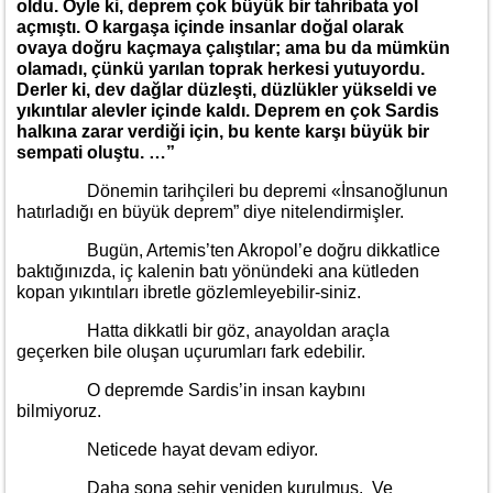
oldu. Öyle ki, deprem çok büyük bir tahribata yol
açmıştı. O kargaşa içinde insanlar doğal olarak
ovaya doğru kaçmaya çalıştılar; ama bu da mümkün
olamadı, çünkü yarılan toprak herkesi yutuyordu.
Derler ki, dev dağlar düzleşti, düzlükler yükseldi ve
yıkıntılar alevler içinde kaldı. Deprem en çok Sardis
halkına zarar verdiği için, bu kente karşı büyük bir
sempati oluştu. …”
Dönemin tarihçileri bu depremi «İnsanoğlunun
hatırladığı en büyük deprem” diye nitelendirmişler.
Bugün, Artemis’ten Akropol’e doğru dikkatlice
baktığınızda, iç kalenin batı yönündeki ana kütleden
kopan yıkıntıları ibretle gözlemleyebilir-siniz.
Hatta dikkatli bir göz, anayoldan araçla
geçerken bile oluşan uçurumları fark edebilir.
O depremde Sardis’in insan kaybını
bilmiyoruz.
Neticede hayat devam ediyor.
Daha sona şehir yeniden kurulmuş. Ve