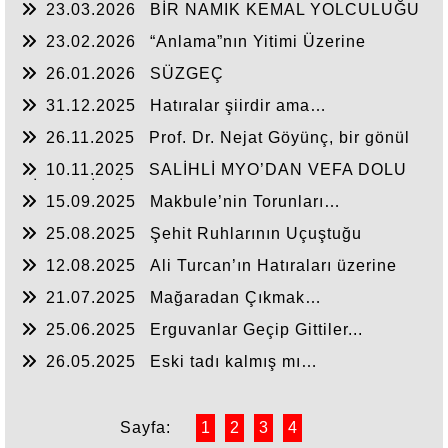
23.03.2026
BİR NAMIK KEMAL YOLCULUĞU
23.02.2026
“Anlama”nın Yitimi Üzerine
26.01.2026
SÜZGEÇ
31.12.2025
Hatıralar şiirdir ama…
26.11.2025
Prof. Dr. Nejat Göyünç, bir gönül
insanı…
10.11.2025
SALİHLİ MYO’DAN VEFA DOLU
BİR ETKİNLİK
15.09.2025
Makbule’nin Torunları…
25.08.2025
Şehit Ruhlarının Uçuştuğu
Topraklar…
12.08.2025
Ali Turcan’ın Hatıraları üzerine
21.07.2025
Mağaradan Çıkmak…
25.06.2025
Erguvanlar Geçip Gittiler...
26.05.2025
Eski tadı kalmış mı…
Sayfa:
1
2
3
4