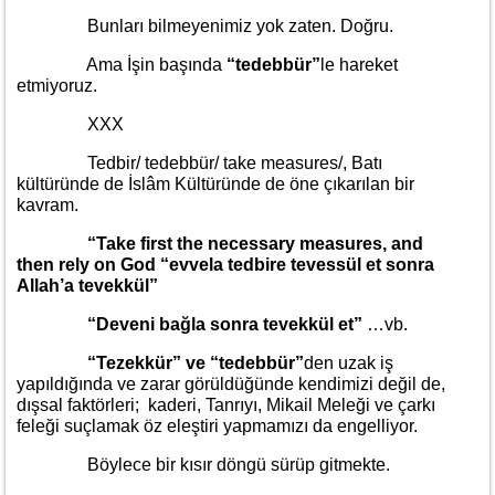
Bunları bilmeyenimiz yok zaten. Doğru.
Ama İşin başında
“tedebbür”
le hareket
etmiyoruz.
XXX
Tedbir/ tedebbür/ take measures/, Batı
kültüründe de İslâm Kültüründe de öne çıkarılan bir
kavram.
“Take first the necessary measures, and
then rely on God “evvela tedbire tevessül et sonra
Allah’a tevekkül”
“Deveni bağla sonra tevekkül et”
…vb.
“Tezekkür” ve “tedebbür”
den uzak iş
yapıldığında ve zarar görüldüğünde kendimizi değil de,
dışsal faktörleri; kaderi, Tanrıyı, Mikail Meleği ve çarkı
feleği suçlamak öz eleştiri yapmamızı da engelliyor.
Böylece bir kısır döngü sürüp gitmekte.