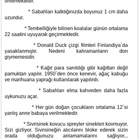
önlemektedir.
* Sabahları kalktığınızda boyunuz 1 cm daha
uzundur.
* Tembelliğiyle bilinen koalalar günün ortalama
22 saatini uyuyarak geçirmektedir.
* Donald Duck çizgi filmleri Finlandiya´da
yasaklanmıştır. Nedeni kahramanların don
giymemesidir.
* Kağıt para sanıldığı gibi kağıttan değil
pamuktan yapılır. 1950´den önce kenevir, ağaç kabuğu
ve marihuana yaprağı kullanılarak yapılırdı.
* Sabahları elma kahveden daha fazla
uykunuzu açar.
* Her gün doğan çocukların ortalama 12´si
yanlış anne babaya verilmektedir.
* Sivrisinek kovucu spreyler sinekleri kovmuyor.
Sizi gizliyor. Sivrisineğin alıcılarını bloke ederek sizin
orada olduğunuzu anlamamalarını sağlıyor...