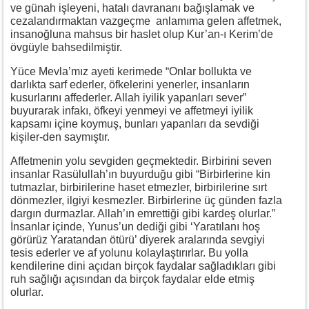
ve günah işleyeni, hatalı davrananı bağışlamak ve
cezalandırmaktan vazgeçme anlamıma gelen affetmek,
insanoğluna mahsus bir haslet olup Kur’an-ı Kerim’de
övgüyle bahsedilmiştir.
Yüce Mevla’mız ayeti kerimede “Onlar bollukta ve
darlıkta sarf ederler, öfkelerini yenerler, insanların
kusurlarını affederler. Allah iyilik yapanları sever”
buyurarak infakı, öfkeyi yenmeyi ve affetmeyi iyilik
kapsamı içine koymuş, bunları yapanları da sevdiği
kişiler-den saymıştır.
Affetmenin yolu sevgiden geçmektedir. Birbirini seven
insanlar Rasülullah’ın buyurduğu gibi “Birbirlerine kin
tutmazlar, birbirilerine haset etmezler, birbirilerine sırt
dönmezler, ilgiyi kesmezler. Birbirlerine üç günden fazla
dargın durmazlar. Allah’ın emrettiği gibi kardeş olurlar.”
İnsanlar içinde, Yunus’un dediği gibi ‘Yaratılanı hoş
görürüz Yaratandan ötürü’ diyerek aralarında sevgiyi
tesis ederler ve af yolunu kolaylaştırırlar. Bu yolla
kendilerine dini açıdan birçok faydalar sağladıkları gibi
ruh sağlığı açısından da birçok faydalar elde etmiş
olurlar.