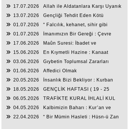
17.07.2026
Allah ile Aldatanlara Karşı Uyanık
Olalım!!!!
13.07.2026
Gençliği Tehdit Eden Kötü
Alışkanlıklar
01.07.2026
“ Falcılık, kehanet, sihir gibi
istismar alanlarından uzak duralım! ”
01.07.2026
İmanımızın Bir Gereği : Çevre
Bilinci
17.06.2026
Maûn Suresi: İbadet ve
Sorumluluk Dengesi
15.06.2026
En Kıymetli Hazine : Kanaat
03.06.2026
Gıybetin Toplumsal Zararları
01.06.2026
Affedici Olmak
20.05.2026
İnsanlık Bizi Bekliyor : Kurban
Bağışı
18.05.2026
GENÇLİK HAFTASI ( 19 - 25
MAYIS )
06.05.2026
TRAFİKTE KURAL İHLALİ KUL
HAKKIDIR! ( 1 - 7 Mayıs Trafik Haftası )
04.05.2026
Kalbimizin Baharı : Kur’an ve
Sünnet
22.04.2026
“ Bir Mümin Hasleti : Hüsn-ü Zan
”