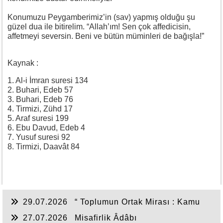
Konumuzu Peygamberimiz’in (sav) yapmış olduğu şu
güzel dua ile bitirelim. “Allah’ım! Sen çok affedicisin,
affetmeyi seversin. Beni ve bütün müminleri de bağışla!”
Kaynak :
1. Al-i İmran suresi 134
2. Buhari, Edeb 57
3. Buhari, Edeb 76
4. Tirmizi, Zühd 17
5. Araf suresi 199
6. Ebu Davud, Edeb 4
7. Yusuf suresi 92
8. Tirmizi, Daavât 84
29.07.2026
“ Toplumun Ortak Mirası : Kamu
Hakkı ”
27.07.2026
Misafirlik Âdâbı