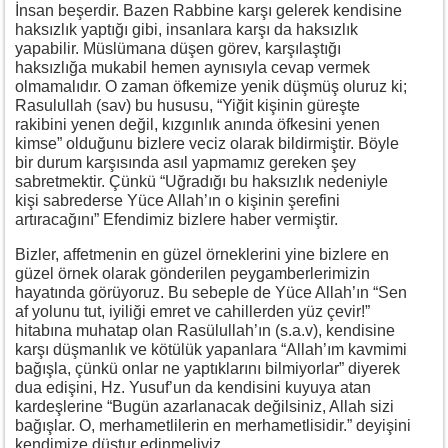
İnsan beşerdir. Bazen Rabbine karşı gelerek kendisine
haksızlık yaptığı gibi, insanlara karşı da haksızlık
yapabilir. Müslümana düşen görev, karşılaştığı
haksızlığa mukabil hemen aynısıyla cevap vermek
olmamalıdır. O zaman öfkemize yenik düşmüş oluruz ki;
Rasulullah (sav) bu hususu, “Yiğit kişinin güreşte
rakibini yenen değil, kızgınlık anında öfkesini yenen
kimse” olduğunu bizlere veciz olarak bildirmiştir. Böyle
bir durum karşısında asıl yapmamız gereken şey
sabretmektir. Çünkü “Uğradığı bu haksızlık nedeniyle
kişi sabrederse Yüce Allah’ın o kişinin şerefini
artıracağını” Efendimiz bizlere haber vermiştir.
Bizler, affetmenin en güzel örneklerini yine bizlere en
güzel örnek olarak gönderilen peygamberlerimizin
hayatında görüyoruz. Bu sebeple de Yüce Allah’ın “Sen
af yolunu tut, iyiliği emret ve cahillerden yüz çevir!”
hitabına muhatap olan Rasülullah’ın (s.a.v), kendisine
karşı düşmanlık ve kötülük yapanlara “Allah’ım kavmimi
bağışla, çünkü onlar ne yaptıklarını bilmiyorlar” diyerek
dua edişini, Hz. Yusuf’un da kendisini kuyuya atan
kardeşlerine “Bugün azarlanacak değilsiniz, Allah sizi
bağışlar. O, merhametlilerin en merhametlisidir.” deyişini
kendimize düstur edinmeliyiz.