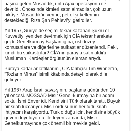
başına gelen Musaddık, ünlü Ajax operasyonu ile
devrildi. Öncesinde kimleri satın almadılar, çok uzun
hikâye. Musaddık’ın yerine, petrol şirketlerinin
desteklediği Rıza Şah Pehlevi’yi getirdiler.
Yıl 1957, Suriye’de seçimi tekrar kazanan Şükrü el
Kuvvetliyi yeniden devirmek için CİA tekrar harekete
geçti. Genelkurmay Başkanlığına, üst düzey
komutanlara ve diğerlerine suikastlar düzenlendi. Peki,
kimdi bu suikastçılar? CİA’nın parayla satın aldığı
Müslüman Kardeşler örgütünün elemanlarıydı.
Buraya kadar anlattıklarımı, CİA tarihçisi Tim Winner’in,
“Tozların Mirası” isimli kitabında detaylı olarak dile
getiriyor.
Yıl 1967 Arap İsrail sava-şının, başlama gününden 10
yıl öncesi. MOSSAD Mısır Genel-kurmayına bir adam
soktu. İsmi Enver idi. Kendisini Türk olarak tanıttı. Büyük
bir silah tüccarıydı. Mısır ordusunun her türlü silah
ihtiyacını karşılıyordu. Türk olduğu için, kendisine büyük
güven duyuluyordu. İlerleyen zamanda, Mısır
Genelkurmayında çok önemli bir mevkie geldi.