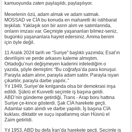
kamuoyunda zaten paylaşıldı, paylaşılıyor.
Meselenin özü, adam almak ve adam satmak.
MOSSAD ve CİA bu konuda en maharetli iki istihbarat
teşkilatı. Yaklaşık son bir asrın alım ve satımlarında,
onların imzası var. Geçmişte yaşananları bilmez-seniz,
bugünkü yaşananlara hayret edersiniz. Amma benim
için öyle değil.
11 Aralık 2024 tarih ve “Suriye” başlıklı yazımda; Esat’ın
devrilişini ve perde arkasını kaleme almıştım.
Ortadoğu’nun değişmeyen kaderini irdelediğim o
yazıda, şöyle demiştim: “Bu coğrafya’da para konuşur.
Parayla adam alınır, parayla adam satılır. Parayla isyan
çıkartılır, parayla darbe yapılır..”
Yıl 1949, Suriye’de kırılganda olsa bir demokrasi inşa
edildi. Şükrü el Kuvvetli seçimle iş başına geldi.
ABD’nin gündeme getirdiği, Trans - Arap boru hattına
Suriye çe-kince gösterdi. Şak CİA harekete geçti.
Adamlar satın alındı ve darbe yapıldı. İş başına CİA
kuklası, diktatör ve suçu ispatlanmış olan Hüsnü el
Zaim getirildi.
Yıl 1953, ABD bu defa İran’da harekete geçti. Seçimle iş