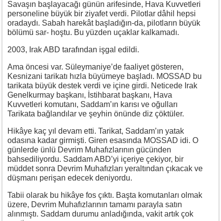
Savaşın başlayacağı günün arifesinde, Hava Kuvvetleri
personeline büyük bir ziyafet verdi. Pilotlar dâhil hepsi
oradaydı. Sabah harekât başladığın-da, pilotların büyük
bölümü sar- hoştu. Bu yüzden uçaklar kalkamadı.
2003, Irak ABD tarafından işgal edildi.
Ama öncesi var. Süleymaniye’de faaliyet gösteren,
Kesnizani tarikatı hızla büyümeye başladı. MOSSAD bu
tarikata büyük destek verdi ve içine girdi. Neticede Irak
Genelkurmay başkanı, İstihbarat başkanı, Hava
Kuvvetleri komutanı, Saddam’ın karısı ve oğulları
Tarikata bağlandılar ve şeyhin önünde diz çöktüler.
Hikâye kaç yıl devam etti. Tarikat, Saddam’ın yatak
odasına kadar girmişti. Giren esasında MOSSAD idi. O
günlerde ünlü Devrim Muhafızlarının gücünden
bahsediliyordu. Saddam ABD’yi içeriye çekiyor, bir
müddet sonra Devrim Muhafızları yeraltından çıkacak ve
düşmanı perişan edecek deniyordu.
Tabii olarak bu hikâye fos çıktı. Başta komutanları olmak
üzere, Devrim Muhafızlarının tamamı parayla satın
alınmıştı. Saddam durumu anladığında, vakit artık çok