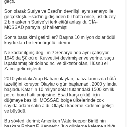
geçti.
Son olarak Suriye ve Esad’ın devrilişi, aynı senaryo ile
gerçekleşti. Esad’ın gidişinden bir hafta önce, üst düzey
2 bin askerin Suriye’yi terk ettiği anlaşıldı. CİA-
MOSSAD parayla işi halletmişti.
Sonra başa kimi getirdiler? Başına 10 milyon dolar ödül
koydukları bir terör örgütü liderini.
Ne kadar ilginç değil mi? Senaryo hep aynı çalışıyor.
1949’da Şükrü el Kuvvetliyi devirmişler ve yerine, suçu
ispatlanmış bir dolandırıcı ve diktatör olan, Hüsnü el
Zaimi getirmişlerdi.
2010 yılındaki Arap Baharı olayları, hafızalarımızda hâlâ
tazeliğini koruyor. Olaylar o gün başlamadı. 2000 yılında
başladı. Katar’ın 10 milyar dolar tutarındaki 1500 km’lik
petrol boru hattı projesine, Esad karşı çıktığı için
düğmeye basıldı. MOSSAD bölge ülkelerinde çok
sayıda adam satın aldı. Olaylar kademe kademe gelişti
ve büyüdü.
Bu söylediklerimi; Ameriken Waterkeeper Birliğinin
başkanı Robert F. Kennedy, Jr o günlerde kaleme aldığı