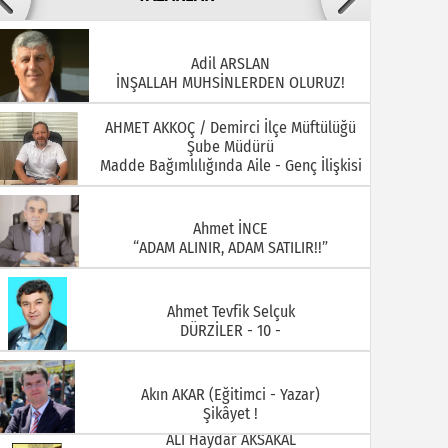
AHMET AKKOÇ / Demirci İlçe Müftülüğü
Şube Müdürü
22.07.2026
20.07.2026
Madde Bağımlılığında Aile - Genç İlişkisi
Ahmet İNCE
“ADAM ALINIR, ADAM SATILIR!!”
Ahmet Tevfik Selçuk
DÜRZİLER - 10 -
15.07.2026
13.07.2026
Akın AKAR (Eğitimci - Yazar)
Şikâyet !
ALİ Haydar AKSAKAL
MANİSA - DEMİRCİ KELEBEK
KOLEKSİYONCULARI KULÜBÜ ÜYELERİ YIL :
1930 ARİF DOĞAN
ALİ ÖZKAHRAMAN Demirci Akıncıları