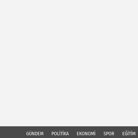
GÜNDEM
POLİTİKA
EKONOMİ
SPOR
EĞİTİM