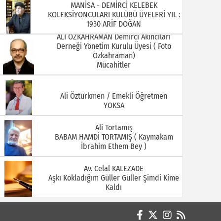
Derneği Yönetim Kurulu Üyesi ( Foto
Özkahraman)
Mücahitler
08.07.2026
06.07.2026
Ali Öztürkmen / Emekli Öğretmen
YOKSA
Ali Tortamış
BABAM HAMDİ TORTAMIŞ ( Kaymakam
İbrahim Ethem Bey )
Av. Celal KALEZADE
Aşkı Kokladığım Güller Güller Şimdi Kime
01.07.2026
29.06.2026
Kaldı
Avukat M. İkbal GÜLMEZ
Korona Virüsü Taşıyanların Hukuki
Sorumluluğu
Avukat Sinan YEKREK