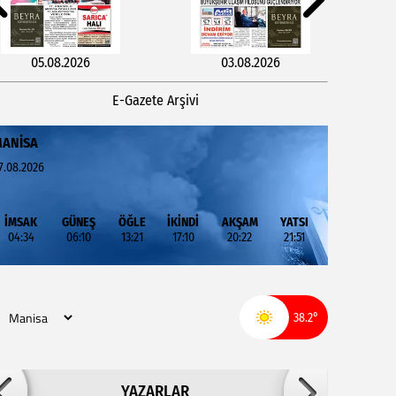
05.08.2026
03.08.2026
E-Gazete Arşivi
ANISA
7.08.2026
İMSAK
GÜNEŞ
ÖĞLE
İKİNDİ
AKŞAM
YATSI
04:34
06:10
13:21
17:10
20:22
21:51
29.07.2026
27.07.2026
38.2°
Adil ARSLAN
YAZARLAR
İNŞALLAH MUHSİNLERDEN OLURUZ!