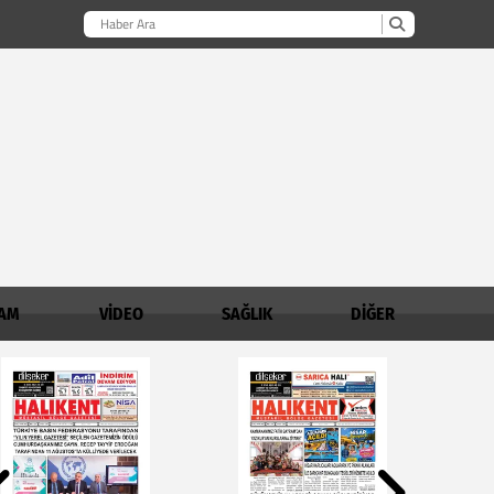
AM
VİDEO
SAĞLIK
DİĞER