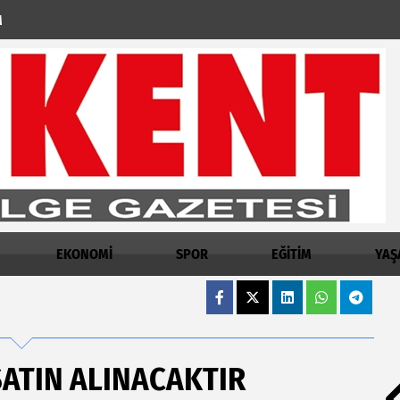
M
EKONOMİ
SPOR
EĞİTİM
YAŞ
SATIN ALINACAKTIR