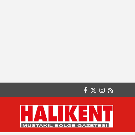
FARKINDA MISIN?
Ayten ERKUL
ÇOCUKLARINIZI KORKUTMAYIN
Basri GÜLER- Emekli Başöğretmen
FAKİRLİK VE SABIR ÇOK ZOR
Betül KOÇALAY
AKINCI DESTANI
Burak GÖKSAL
İSTİKLÂLİN CAN ATAĞI : TÜRK BAYRAĞI
Büşra KARAGÖZ Serbest Muhasebeci /
Mali Müşavir
Paranın En Büyük Düşmanı Enflasyon
Değil, Ertelemektir