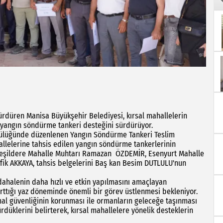
ürdüren Manisa Büyükşehir Belediyesi, kırsal mahallelerin
 yangın söndürme tankeri desteğini sürdürüyor.
lüğünde düzenlenen Yangın Söndürme Tankeri Teslim
allelerine tahsis edilen yangın söndürme tankerlerinin
, Yeşildere Mahalle Muhtarı Ramazan ÖZDEMİR, Esenyurt Mahalle
fik AKKAYA, tahsis belgelerini Baş kan Besim DUTLULU'nun
halenin daha hızlı ve etkin yapılmasını amaçlayan
 arttığı yaz döneminde önemli bir görev üstlenmesi bekleniyor.
l güvenliğinin korunması ile ormanların geleceğe taşınması
rdüklerini belirterek, kırsal mahallelere yönelik desteklerin