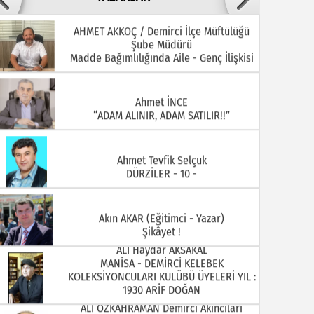
AHMET AKKOÇ / Demirci İlçe Müftülüğü
Şube Müdürü
22.07.2026
20.07.2026
Madde Bağımlılığında Aile - Genç İlişkisi
Ahmet İNCE
“ADAM ALINIR, ADAM SATILIR!!”
Ahmet Tevfik Selçuk
DÜRZİLER - 10 -
15.07.2026
13.07.2026
Akın AKAR (Eğitimci - Yazar)
Şikâyet !
ALİ Haydar AKSAKAL
MANİSA - DEMİRCİ KELEBEK
KOLEKSİYONCULARI KULÜBÜ ÜYELERİ YIL :
1930 ARİF DOĞAN
ALİ ÖZKAHRAMAN Demirci Akıncıları