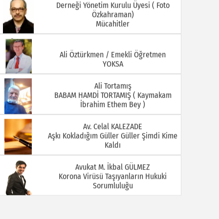
Derneği Yönetim Kurulu Üyesi ( Foto
Özkahraman)
Mücahitler
08.07.2026
06.07.2026
Ali Öztürkmen / Emekli Öğretmen
YOKSA
Ali Tortamış
BABAM HAMDİ TORTAMIŞ ( Kaymakam
İbrahim Ethem Bey )
Av. Celal KALEZADE
Aşkı Kokladığım Güller Güller Şimdi Kime
01.07.2026
29.06.2026
Kaldı
Avukat M. İkbal GÜLMEZ
Korona Virüsü Taşıyanların Hukuki
Sorumluluğu
Avukat Sinan YEKREK