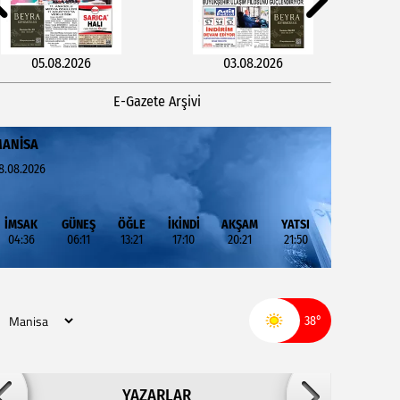
05.08.2026
03.08.2026
E-Gazete Arşivi
ANISA
8.08.2026
İMSAK
GÜNEŞ
ÖĞLE
İKİNDİ
AKŞAM
YATSI
04:36
06:11
13:21
17:10
20:21
21:50
29.07.2026
27.07.2026
38°
Adil ARSLAN
YAZARLAR
İNŞALLAH MUHSİNLERDEN OLURUZ!