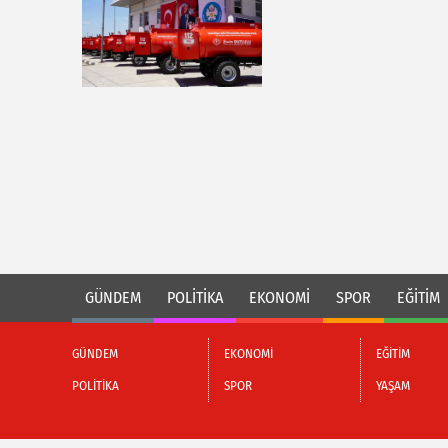
GÜNDEM
POLİTİKA
EKONOMİ
SPOR
EĞİTİM
GÜNDEM
EKONOMİ
EĞİTİM
POLİTİKA
SPOR
YAŞAM