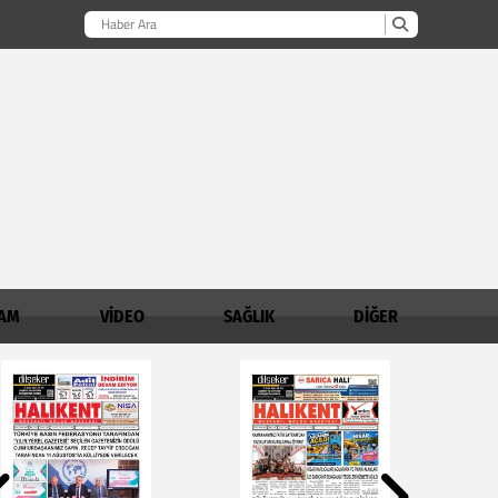
AM
VİDEO
SAĞLIK
DİĞER