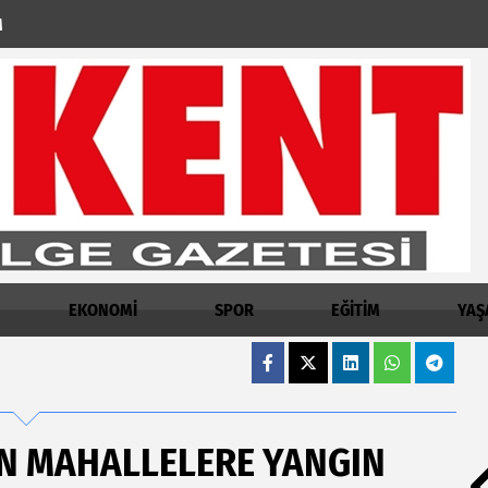
M
EKONOMİ
SPOR
EĞİTİM
YAŞ
N MAHALLELERE YANGIN