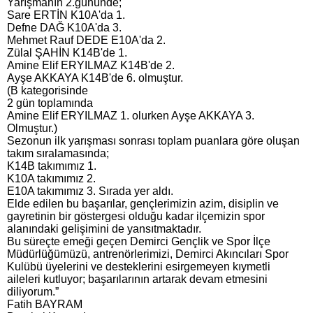
Yarışmanın 2.gününde;
Sare ERTİN K10A'da 1.
Defne DAĞ K10A'da 3.
Mehmet Rauf DEDE E10A'da 2.
Zülal ŞAHİN K14B'de 1.
Amine Elif ERYILMAZ K14B'de 2.
Ayşe AKKAYA K14B'de 6. olmuştur.
(B kategorisinde
2 gün toplamında
Amine Elif ERYILMAZ 1. olurken Ayşe AKKAYA 3.
Olmuştur.)
Sezonun ilk yarışması sonrası toplam puanlara göre oluşan
takım sıralamasında;
K14B takımımız 1.
K10A takımımız 2.
E10A takımımız 3. Sırada yer aldı.
Elde edilen bu başarılar, gençlerimizin azim, disiplin ve
gayretinin bir göstergesi olduğu kadar ilçemizin spor
alanındaki gelişimini de yansıtmaktadır.
Bu süreçte emeği geçen Demirci Gençlik ve Spor İlçe
Müdürlüğümüzü, antrenörlerimizi, Demirci Akıncıları Spor
Kulübü üyelerini ve desteklerini esirgemeyen kıymetli
aileleri kutluyor; başarılarının artarak devam etmesini
diliyorum.”
Fatih BAYRAM