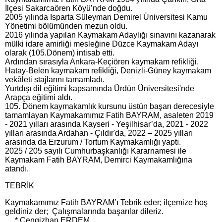
İlçesi Sakarcaören Köyü’nde doğdu.
2005 yılında Isparta Süleyman Demirel Üniversitesi Kamu
Yönetimi bölümünden mezun oldu.
2016 yılında yapılan Kaymakam Adaylığı sınavını kazanarak
mülki idare amirliği mesleğine Düzce Kaymakam Adayı
olarak (105.Dönem) intisab etti.
Ardından sırasıyla Ankara-Keçiören kaymakam refikliği,
Hatay-Belen kaymakam refikliği, Denizli-Güney kaymakam
vekâleti stajlarını tamamladı.
Yurtdışı dil eğitimi kapsamında Ürdün Üniversitesi'nde
Arapça eğitimi aldı.
105. Dönem kaymakamlık kursunu üstün başarı derecesiyle
tamamlayan Kaymakamımız Fatih BAYRAM, asaleten 2019
- 2021 yılları arasında Kayseri - Yeşilhisar’da, 2021 - 2022
yılları arasında Ardahan - Çıldır'da, 2022 – 2025 yılları
arasında da Erzurum / Tortum Kaymakamlığı yaptı.
2025 / 205 sayılı Cumhurbaşkanlığı Kararnamesi ile
Kaymakam Fatih BAYRAM, Demirci Kaymakamlığına
atandı.
TEBRİK
Kaymakamımız Fatih BAYRAM’ı Tebrik eder; ilçemize hoş
geldiniz der; Çalışmalarında başarılar dileriz.
* Cengizhan ERDEM