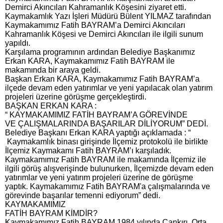
Demirci Akıncıları Kahramanlık Köşesini ziyaret etti.
Kaymakamlık Yazı İşleri Müdürü Bülent YILMAZ tarafından
Kaymakamımız Fatih BAYRAM’a Demirci Akıncıları
Kahramanlık Köşesi ve Demirci Akıncıları ile ilgili sunum
yapıldı.
Karşılama programının ardından Belediye Başkanımız
Erkan KARA, Kaymakamımız Fatih BAYRAM ile
makamında bir araya geldi.
Başkan Erkan KARA, Kaymakamımız Fatih BAYRAM’a
ilçede devam eden yatırımlar ve yeni yapılacak olan yatırım
projeleri üzerine görüşme gerçekleştirdi.
BAŞKAN ERKAN KARA :
“ KAYMAKAMIMIZ FATİH BAYRAM’A GÖREVİNDE
VE ÇALIŞMALARINDA BAŞARILAR DİLİYORUM” DEDİ.
Belediye Başkanı Erkan KARA yaptığı açıklamada : “
Kaymakamlık binası girişinde İlçemiz protokolü ile birlikte
İlçemiz Kaymakamı Fatih BAYRAM’ı karşıladık.
Kaymakamımız Fatih BAYRAM ile makamında İlçemiz ile
ilgili görüş alışverişinde bulunurken, İlçemizde devam eden
yatırımlar ve yeni yatırım projeleri üzerine de görüşme
yaptık. Kaymakamımız Fatih BAYRAM'a çalışmalarında ve
görevinde başarılar temenni ediyorum” dedi.
KAYMAKAMIMIZ
FATİH BAYRAM KİMDİR?
Kaymakamımız Fatih BAYRAM 1984 yılında Çankırı, Orta