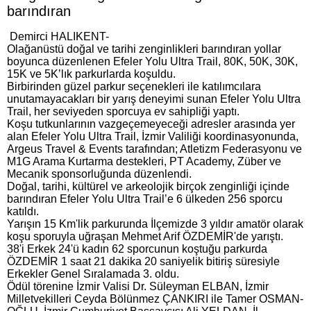
barındıran
Demirci HALIKENT-
Olağanüstü doğal ve tarihi zenginlikleri barındıran yollar
boyunca düzenlenen Efeler Yolu Ultra Trail, 80K, 50K, 30K,
15K ve 5K’lık parkurlarda koşuldu.
Birbirinden güzel parkur seçenekleri ile katılımcılara
unutamayacakları bir yarış deneyimi sunan Efeler Yolu Ultra
Trail, her seviyeden sporcuya ev sahipliği yaptı.
Koşu tutkunlarının vazgeçemeyeceği adresler arasında yer
alan Efeler Yolu Ultra Trail, İzmir Valiliği koordinasyonunda,
Argeus Travel & Events tarafından; Atletizm Federasyonu ve
M1G Arama Kurtarma destekleri, PT Academy, Züber ve
Mecanik sponsorluğunda düzenlendi.
Doğal, tarihi, kültürel ve arkeolojik birçok zenginliği içinde
barındıran Efeler Yolu Ultra Trail’e 6 ülkeden 256 sporcu
katıldı.
Yarışın 15 Km'lik parkurunda İlçemizde 3 yıldır amatör olarak
koşu sporuyla uğraşan Mehmet Arif ÖZDEMİR'de yarıştı.
38'i Erkek 24'ü kadın 62 sporcunun koştuğu parkurda
ÖZDEMİR 1 saat 21 dakika 20 saniyelik bitiriş süresiyle
Erkekler Genel Sıralamada 3. oldu.
Ödül törenine İzmir Valisi Dr. Süleyman ELBAN, İzmir
Milletvekilleri Ceyda Bölünmez ÇANKIRI ile Tamer OSMAN-