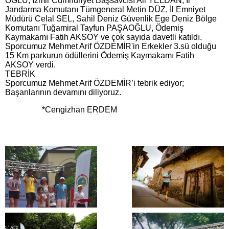
OĞLU, İzmir Cumhuriyet Başsavcısı Ali YELDAN, İl
Jandarma Komutanı Tümgeneral Metin DÜZ, İl Emniyet
Müdürü Celal SEL, Sahil Deniz Güvenlik Ege Deniz Bölge
Komutanı Tuğamiral Tayfun PAŞAOĞLU, Ödemiş
Kaymakamı Fatih AKSOY ve çok sayıda davetli katıldı.
Sporcumuz Mehmet Arif ÖZDEMİR'in Erkekler 3.sü olduğu
15 Km parkurun ödüllerini Ödemiş Kaymakamı Fatih
AKSOY verdi.
TEBRİK
Sporcumuz Mehmet Arif ÖZDEMİR’i tebrik ediyor;
Başarılarının devamını diliyoruz.
*Cengizhan ERDEM