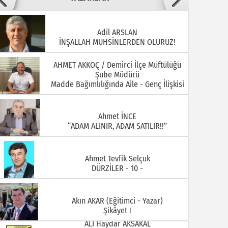
AHMET AKKOÇ / Demirci İlçe Müftülüğü
Şube Müdürü
22.07.2026
20.07.2026
Madde Bağımlılığında Aile - Genç İlişkisi
Ahmet İNCE
“ADAM ALINIR, ADAM SATILIR!!”
Ahmet Tevfik Selçuk
DÜRZİLER - 10 -
15.07.2026
13.07.2026
Akın AKAR (Eğitimci - Yazar)
Şikâyet !
ALİ Haydar AKSAKAL
MANİSA - DEMİRCİ KELEBEK
KOLEKSİYONCULARI KULÜBÜ ÜYELERİ YIL :
1930 ARİF DOĞAN
ALİ ÖZKAHRAMAN Demirci Akıncıları