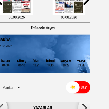
05.08.2026
03.08.2026
E-Gazete Arşivi
ANISA
7.08.2026
İMSAK
GÜNEŞ
ÖĞLE
İKİNDİ
AKŞAM
YATSI
04:34
06:10
13:21
17:10
20:22
21:51
29.07.2026
27.07.2026
38.2°
Adil ARSLAN
YAZARLAR
İNŞALLAH MUHSİNLERDEN OLURUZ!