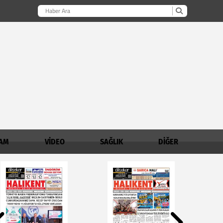
AM
VİDEO
SAĞLIK
DİĞER