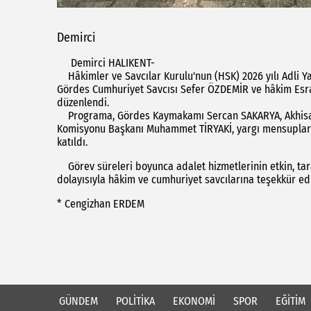
Demirci
Demirci HALIKENT-
Hâkimler ve Savcılar Kurulu'nun (HSK) 2026 yılı Adli 
Gördes Cumhuriyet Savcısı Sefer ÖZDEMİR ve hâkim Esra
düzenlendi.
Programa, Gördes Kaymakamı Sercan SAKARYA, Akhisar 
Komisyonu Başkanı Muhammet TİRYAKİ, yargı mensupları, ko
katıldı.
Görev süreleri boyunca adalet hizmetlerinin etkin, tara
dolayısıyla hâkim ve cumhuriyet savcılarına teşekkür edil
* Cengizhan ERDEM
GÜNDEM
POLİTİKA
EKONOMİ
SPOR
EĞİTİM