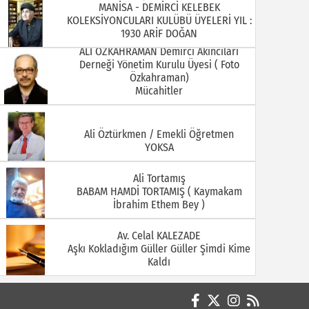
Derneği Yönetim Kurulu Üyesi ( Foto
Özkahraman)
Mücahitler
08.07.2026
06.07.2026
Ali Öztürkmen / Emekli Öğretmen
YOKSA
Ali Tortamış
BABAM HAMDİ TORTAMIŞ ( Kaymakam
İbrahim Ethem Bey )
Av. Celal KALEZADE
Aşkı Kokladığım Güller Güller Şimdi Kime
01.07.2026
29.06.2026
Kaldı
Avukat M. İkbal GÜLMEZ
Korona Virüsü Taşıyanların Hukuki
Sorumluluğu
Avukat Sinan YEKREK