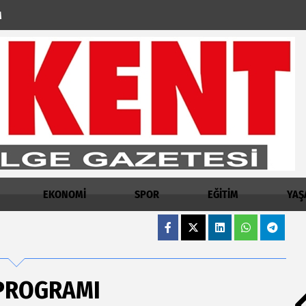
M
EKONOMİ
SPOR
EĞİTİM
YAŞ
 PROGRAMI