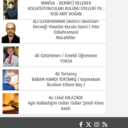
Derneği Yönetim Kurulu Üyesi ( Foto
Özkahraman)
Mücahitler
08.07.2026
06.07.2026
Ali Öztürkmen / Emekli Öğretmen
YOKSA
Ali Tortamış
BABAM HAMDİ TORTAMIŞ ( Kaymakam
İbrahim Ethem Bey )
Av. Celal KALEZADE
Aşkı Kokladığım Güller Güller Şimdi Kime
01.07.2026
29.06.2026
Kaldı
Avukat M. İkbal GÜLMEZ
Korona Virüsü Taşıyanların Hukuki
Sorumluluğu
Avukat Sinan YEKREK