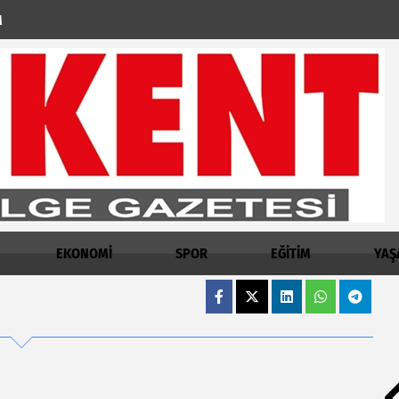
M
EKONOMİ
SPOR
EĞİTİM
YAŞ