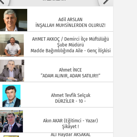
AHMET AKKOÇ / Demirci İlçe Müftülüğü
Şube Müdürü
22.07.2026
20.07.2026
Madde Bağımlılığında Aile - Genç İlişkisi
Ahmet İNCE
“ADAM ALINIR, ADAM SATILIR!!”
Ahmet Tevfik Selçuk
DÜRZİLER - 10 -
15.07.2026
13.07.2026
Akın AKAR (Eğitimci - Yazar)
Şikâyet !
ALİ Haydar AKSAKAL
MANİSA - DEMİRCİ KELEBEK
KOLEKSİYONCULARI KULÜBÜ ÜYELERİ YIL :
1930 ARİF DOĞAN
ALİ ÖZKAHRAMAN Demirci Akıncıları