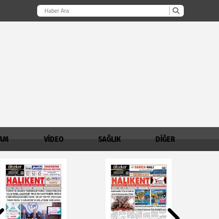
AM
VİDEO
SAĞLIK
DİĞER