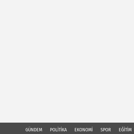
GÜNDEM
POLİTİKA
EKONOMİ
SPOR
EĞİTİM