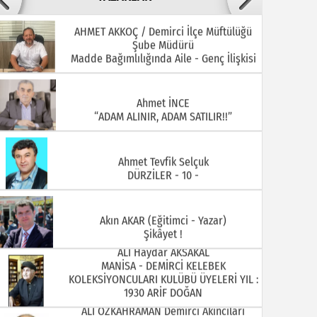
AHMET AKKOÇ / Demirci İlçe Müftülüğü
Şube Müdürü
22.07.2026
20.07.2026
Madde Bağımlılığında Aile - Genç İlişkisi
Ahmet İNCE
“ADAM ALINIR, ADAM SATILIR!!”
Ahmet Tevfik Selçuk
DÜRZİLER - 10 -
15.07.2026
13.07.2026
Akın AKAR (Eğitimci - Yazar)
Şikâyet !
ALİ Haydar AKSAKAL
MANİSA - DEMİRCİ KELEBEK
KOLEKSİYONCULARI KULÜBÜ ÜYELERİ YIL :
1930 ARİF DOĞAN
ALİ ÖZKAHRAMAN Demirci Akıncıları