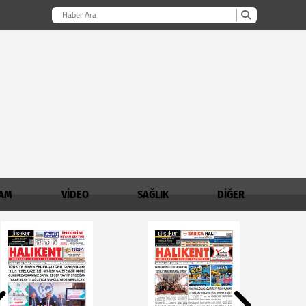
AM
VİDEO
SAĞLIK
DİĞER