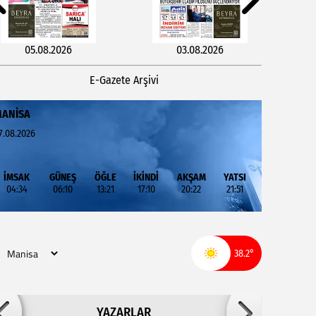
05.08.2026
03.08.2026
E-Gazete Arşivi
ANISA
7.08.2026
İMSAK
GÜNEŞ
ÖĞLE
İKİNDİ
AKŞAM
YATSI
04:34
06:10
13:21
17:10
20:22
21:51
29.07.2026
27.07.2026
38.2°
Adil ARSLAN
YAZARLAR
İNŞALLAH MUHSİNLERDEN OLURUZ!