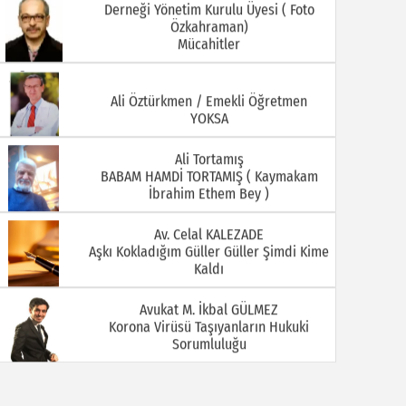
Derneği Yönetim Kurulu Üyesi ( Foto
Özkahraman)
Mücahitler
08.07.2026
06.07.2026
Ali Öztürkmen / Emekli Öğretmen
YOKSA
Ali Tortamış
BABAM HAMDİ TORTAMIŞ ( Kaymakam
İbrahim Ethem Bey )
Av. Celal KALEZADE
Aşkı Kokladığım Güller Güller Şimdi Kime
01.07.2026
29.06.2026
Kaldı
Avukat M. İkbal GÜLMEZ
Korona Virüsü Taşıyanların Hukuki
Sorumluluğu
Avukat Sinan YEKREK