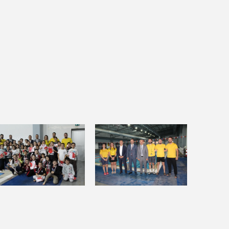
FARKINDA MISIN?
Ayten ERKUL
ÇOCUKLARINIZI KORKUTMAYIN
Basri GÜLER- Emekli Başöğretmen
FAKİRLİK VE SABIR ÇOK ZOR
Betül KOÇALAY
AKINCI DESTANI
Burak GÖKSAL
İSTİKLÂLİN CAN ATAĞI : TÜRK BAYRAĞI
Büşra KARAGÖZ Serbest Muhasebeci /
Mali Müşavir
Paranın En Büyük Düşmanı Enflasyon
Değil, Ertelemektir