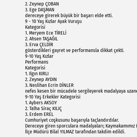
2. Zeynep ÇOBAN
3. Ege DAŞMAN
dereceye girerek büyük bir başarı elde etti.
9 - 10 Yaş Kızlar Ayak Vuruşu
Kategorisi
1. Meryem Ece TİRELİ
2. Ahsen TAŞAĞIL
3. Erva ÇELDİR
gösterdikleri gayret ve performansla dikkat çekti.
9-10 Yaş Kızlar
Performans
Kategorisi
1. Ilgın KIRLI
2. Zeynep AYDIN
3. Neslihan Ecrin DİNLER
nefes kesen bir mücadele sergileyerek madalyaya uzand
9-10 Yaş Erkekler Kategorisi
1. Aybers AKSOY
2. Talha Siraç KILIÇ
3. Erdem EREL
Cumhuriyet coşkusunu başarıyla taçlandırdılar.
Dereceye giren sporculara madalyaları; Kaymakamımız F
İlçe Müdürü Bilal YILMAZ tarafından takdim edildi.