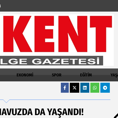
M
EKONOMİ
SPOR
EĞİTİM
YAŞ
AVUZDA DA YAŞANDI!