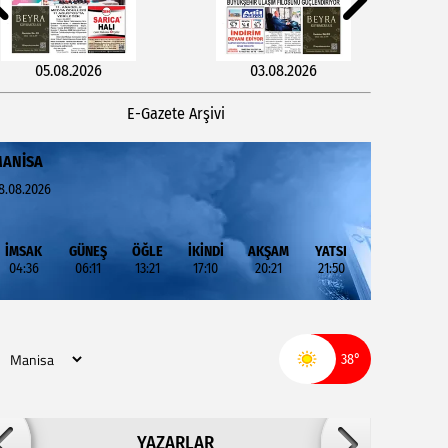
05.08.2026
03.08.2026
E-Gazete Arşivi
ANISA
8.08.2026
İMSAK
GÜNEŞ
ÖĞLE
İKİNDİ
AKŞAM
YATSI
04:36
06:11
13:21
17:10
20:21
21:50
29.07.2026
27.07.2026
38°
Adil ARSLAN
YAZARLAR
İNŞALLAH MUHSİNLERDEN OLURUZ!