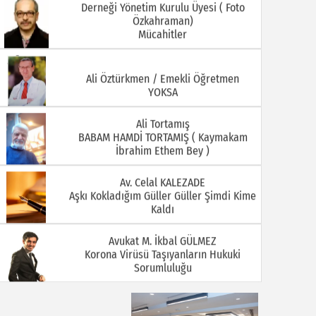
Derneği Yönetim Kurulu Üyesi ( Foto
Özkahraman)
Mücahitler
08.07.2026
06.07.2026
Ali Öztürkmen / Emekli Öğretmen
YOKSA
Ali Tortamış
BABAM HAMDİ TORTAMIŞ ( Kaymakam
İbrahim Ethem Bey )
Av. Celal KALEZADE
Aşkı Kokladığım Güller Güller Şimdi Kime
01.07.2026
29.06.2026
Kaldı
Avukat M. İkbal GÜLMEZ
Korona Virüsü Taşıyanların Hukuki
Sorumluluğu
Avukat Sinan YEKREK