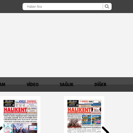
AM
VİDEO
SAĞLIK
DİĞER