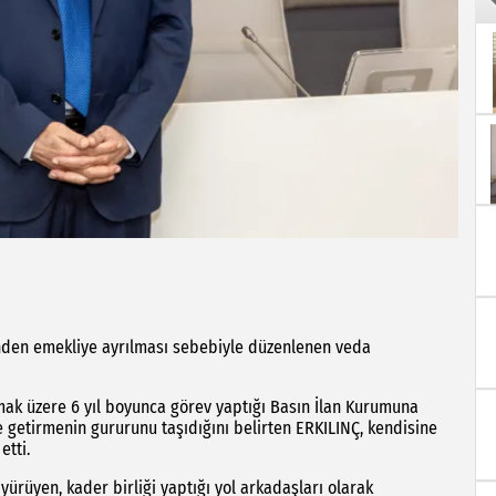
nden emekliye ayrılması sebebiyle düzenlenen veda
lmak üzere 6 yıl boyunca görev yaptığı Basın İlan Kurumuna
 getirmenin gururunu taşıdığını belirten ERKILINÇ, kendisine
etti.
ürüyen, kader birliği yaptığı yol arkadaşları olarak