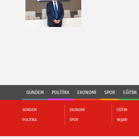
GÜNDEM
POLİTİKA
EKONOMİ
SPOR
EĞİTİM
GÜNDEM
EKONOMİ
EĞİTİM
POLİTİKA
SPOR
YAŞAM