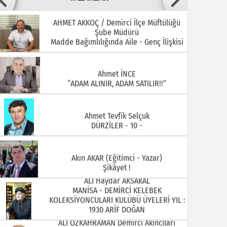
AHMET AKKOÇ / Demirci İlçe Müftülüğü
Şube Müdürü
22.07.2026
20.07.2026
Madde Bağımlılığında Aile - Genç İlişkisi
Ahmet İNCE
“ADAM ALINIR, ADAM SATILIR!!”
Ahmet Tevfik Selçuk
DÜRZİLER - 10 -
15.07.2026
13.07.2026
Akın AKAR (Eğitimci - Yazar)
Şikâyet !
ALİ Haydar AKSAKAL
MANİSA - DEMİRCİ KELEBEK
KOLEKSİYONCULARI KULÜBÜ ÜYELERİ YIL :
1930 ARİF DOĞAN
ALİ ÖZKAHRAMAN Demirci Akıncıları