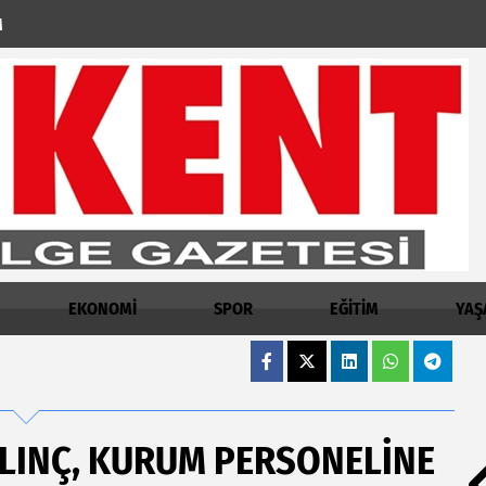
M
EKONOMİ
SPOR
EĞİTİM
YAŞ
ILINÇ, KURUM PERSONELINE