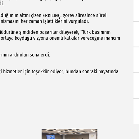
i.
 olduğunun altını çizen ERKILINÇ, görev süresince süreli
anizmasını her zaman işlettiklerini vurguladı.
üdürüne şimdiden başarılar dileyerek, “Türk basınının
ortaya koyduğu vizyona önemli katkılar vereceğine inancım
rının ardından sona erdi.
i hizmetler için teşekkür ediyor; bundan sonraki hayatında