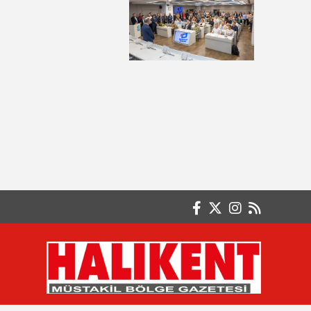
FARKINDA MISIN?
Ayten ERKUL
ÇOCUKLARINIZI KORKUTMAYIN
Basri GÜLER- Emekli Başöğretmen
FAKİRLİK VE SABIR ÇOK ZOR
Betül KOÇALAY
AKINCI DESTANI
Burak GÖKSAL
İSTİKLÂLİN CAN ATAĞI : TÜRK BAYRAĞI
Büşra KARAGÖZ Serbest Muhasebeci /
Mali Müşavir
Paranın En Büyük Düşmanı Enflasyon
Değil, Ertelemektir