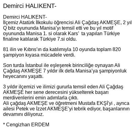
Demirci HALIKENT-
Demirci HALIKENT-
İlçemiz Atatürk İlkokulu öğrencisi Ali Çağdaş AKMEŞE, 2 yıl
Q bitz oyununda Manisa’yı temsil etti ve bu yıl motif
oyununda Manisa 1. si olarak Kars’ ta yapılan Türkiye
finaline katılarak Türkiye 7.si oldu.
81 ilin ve Kıbrıs’ın da katılımıyla 10 oyunda toplam 820
şampiyon kıyasa mücadele verdi.
Son turda İstanbul ile eşleşerek birinciliğe oynayan Ali
Çağdaş AKMEŞE 7 yıldır ilk defa Manisa’ya şampiyonluk
heyecanını yaşattı.
3 yıldır ilçemizi ve ilimizi gururla temsil eden Ali Çağdaş
AKMEŞE her sene derecesini yükselterek başarı
merdivenlerini emin adımlarla çıktı.
Ali çağdaş AKMEŞE ve öğretmeni Mustafa EKŞİ'yi , ayrıca
ailesi Petek ve İzzet AKMEŞE’yi tebrik ediyor, başarılarının
devamını diliyoruz.
* Cengizhan ERDEM