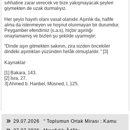
sıhhatine zarar verecek ve bize yakışmayacak şeyleri
giymekten de uzak durmalıyız.
Her şeyin hayırlı olanı vasat olanıdır. Aşırılık da, hafife
alma da istenmeyen ve hoşnut olunmayan bir durumdur.
Peygamber efendimiz (s.a.s), hiçbir aşırılığı
onaylamamış ve bizleri şu şekilde uyarmıştır:
“Dinde aşırı gitmekten sakının, zira sizden öncekiler
dindeki aşırılıkları yüzünden helâk olmuşlardır. ” [3]
Kaynaklar:
[1] Bakara, 143.
[2] İsra, 27.
3] Ahmed b. Hanbel, Müsned, I, 125.
29.07.2026
“ Toplumun Ortak Mirası : Kamu
Hakkı ”