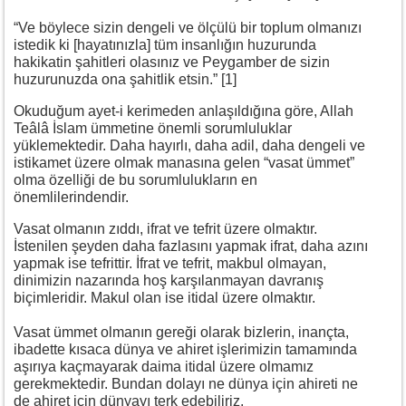
“Ve böylece sizin dengeli ve ölçülü bir toplum olmanızı
istedik ki [hayatınızla] tüm insanlığın huzurunda
hakikatin şahitleri olasınız ve Peygamber de sizin
huzurunuzda ona şahitlik etsin.” [1]
Okuduğum ayet-i kerimeden anlaşıldığına göre, Allah
Teâlâ İslam ümmetine önemli sorumluluklar
yüklemektedir. Daha hayırlı, daha adil, daha dengeli ve
istikamet üzere olmak manasına gelen “vasat ümmet”
olma özelliği de bu sorumlulukların en
önemlilerindendir.
Vasat olmanın zıddı, ifrat ve tefrit üzere olmaktır.
İstenilen şeyden daha fazlasını yapmak ifrat, daha azını
yapmak ise tefrittir. İfrat ve tefrit, makbul olmayan,
dinimizin nazarında hoş karşılanmayan davranış
biçimleridir. Makul olan ise itidal üzere olmaktır.
Vasat ümmet olmanın gereği olarak bizlerin, inançta,
ibadette kısaca dünya ve ahiret işlerimizin tamamında
aşırıya kaçmayarak daima itidal üzere olmamız
gerekmektedir. Bundan dolayı ne dünya için ahireti ne
de ahiret için dünyayı terk edebiliriz.