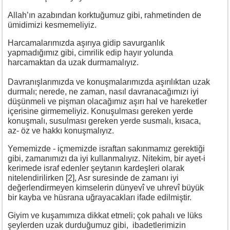
Allah’ın azabından korktuğumuz gibi, rahmetinden de
ümidimizi kesmemeliyiz.
Harcamalarımızda aşırıya gidip savurganlık
yapmadığımız gibi, cimrilik edip hayır yolunda
harcamaktan da uzak durmamalıyız.
Davranışlarımızda ve konuşmalarımızda aşırılıktan uzak
durmalı; nerede, ne zaman, nasıl davranacağımızı iyi
düşünmeli ve pişman olacağımız aşırı hal ve hareketler
içerisine girmemeliyiz. Konuşulması gereken yerde
konuşmalı, susulması gereken yerde susmalı, kısaca,
az- öz ve hakkı konuşmalıyız.
Yememizde - içmemizde israftan sakınmamız gerektiği
gibi, zamanımızı da iyi kullanmalıyız. Nitekim, bir ayet-i
kerimede israf edenler şeytanın kardeşleri olarak
nitelendirilirken [2], Asr suresinde de zamanı iyi
değerlendirmeyen kimselerin dünyevî ve uhrevî büyük
bir kayba ve hüsrana uğrayacakları ifade edilmiştir.
Giyim ve kuşamımıza dikkat etmeli; çok pahalı ve lüks
şeylerden uzak durduğumuz gibi, ibadetlerimizin