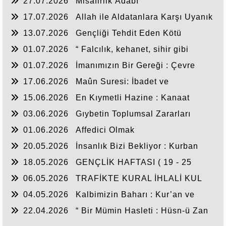
27.07.2026
Misafirlik Âdâbı
17.07.2026
Allah ile Aldatanlara Karşı Uyanık
Olalım!!!!
13.07.2026
Gençliği Tehdit Eden Kötü
Alışkanlıklar
01.07.2026
“ Falcılık, kehanet, sihir gibi
istismar alanlarından uzak duralım! ”
01.07.2026
İmanımızın Bir Gereği : Çevre
Bilinci
17.06.2026
Maûn Suresi: İbadet ve
Sorumluluk Dengesi
15.06.2026
En Kıymetli Hazine : Kanaat
03.06.2026
Gıybetin Toplumsal Zararları
01.06.2026
Affedici Olmak
20.05.2026
İnsanlık Bizi Bekliyor : Kurban
Bağışı
18.05.2026
GENÇLİK HAFTASI ( 19 - 25
MAYIS )
06.05.2026
TRAFİKTE KURAL İHLALİ KUL
HAKKIDIR! ( 1 - 7 Mayıs Trafik Haftası )
04.05.2026
Kalbimizin Baharı : Kur’an ve
Sünnet
22.04.2026
“ Bir Mümin Hasleti : Hüsn-ü Zan
”