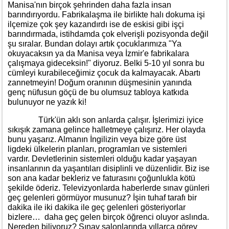
Manisa'nın birçok şehrinden daha fazla insan
barındırıyordu. Fabrikalaşma ile birlikte halı dokuma işi
ilçemize çok şey kazandırdı ise de eskisi gibi işçi
barındırmada, istihdamda çok elverişli pozisyonda değil
şu sıralar. Bundan dolayı artık çocuklarımıza "Ya
okuyacaksın ya da Manisa veya İzmir'e fabrikalara
çalışmaya gideceksin!" diyoruz. Belki 5-10 yıl sonra bu
cümleyi kurabileceğimiz çocuk da kalmayacak. Abartı
zannetmeyin! Doğum oranının düşmesinin yanında
genç nüfusun göçü de bu olumsuz tabloya katkıda
bulunuyor ne yazık ki!
Türk'ün aklı son anlarda çalışır. İşlerimizi iyice
sıkışık zamana gelince halletmeye çalışırız. Her olayda
bunu yaşarız. Almanın İngilizin veya bize göre üst
ligdeki ülkelerin planları, programları ve sistemleri
vardır. Devletlerinin sistemleri olduğu kadar yaşayan
insanlarının da yaşantıları disiplinli ve düzenlidir. Biz ise
son ana kadar bekleriz ve faturasını çoğunlukla kötü
şekilde öderiz. Televizyonlarda haberlerde sınav günleri
geç gelenleri görmüyor musunuz? İşin tuhaf tarafı bir
dakika ile iki dakika ile geç gelenleri gösteriyorlar
bizlere… daha geç gelen birçok öğrenci oluyor aslında.
Nereden biliyoruz? Sınav salonlarında yıllarca görev