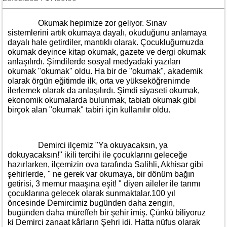
Okumak hepimize zor geliyor. Sınav
sistemlerini artık okumaya dayalı, okuduğunu anlamaya
dayalı hale getirdiler, mantıklı olarak. Çocukluğumuzda
okumak deyince kitap okumak, gazete ve dergi okumak
anlaşılırdı. Şimdilerde sosyal medyadaki yazıları
okumak "okumak" oldu. Ha bir de "okumak", akademik
olarak örgün eğitimde ilk, orta ve yükseköğrenimde
ilerlemek olarak da anlaşılırdı. Şimdi siyaseti okumak,
ekonomik okumalarda bulunmak, tabiatı okumak gibi
birçok alan "okumak" tabiri için kullanılır oldu.
Demirci ilçemiz "Ya okuyacaksın, ya
dokuyacaksın!" ikili tercihi ile çocuklarını geleceğe
hazırlarken, ilçemizin ova tarafında Salihli, Akhisar gibi
şehirlerde, " ne gerek var okumaya, bir dönüm bağın
getirisi, 3 memur maaşına eşit! " diyen aileler ile tarımı
çocuklarına gelecek olarak sunmaktalar.100 yıl
öncesinde Demircimiz bugünden daha zengin,
bugünden daha müreffeh bir şehir imiş. Çünkü biliyoruz
ki Demirci zanaat kârların Şehri idi. Hatta nüfus olarak