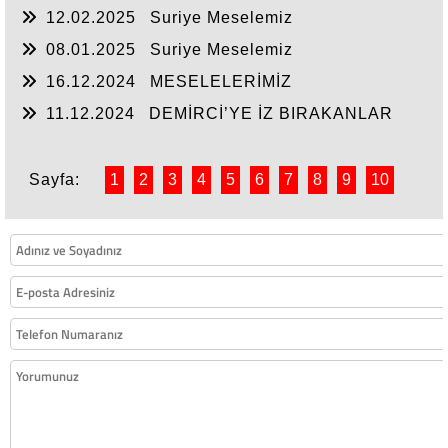
YAZIYA GEÇE!
12.02.2025
Suriye Meselemiz
08.01.2025
Suriye Meselemiz
16.12.2024
MESELELERİMİZ
11.12.2024
DEMİRCİ’YE İZ BIRAKANLAR
Sayfa:
1
2
3
4
5
6
7
8
9
10