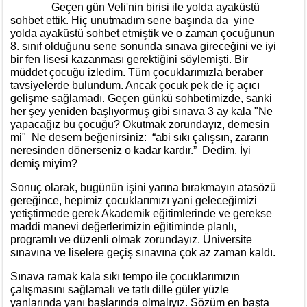
Geçen gün Veli'nin birisi ile yolda ayaküstü
sohbet ettik. Hiç unutmadım sene başında da yine
yolda ayaküstü sohbet etmiştik ve o zaman çocuğunun
8. sınıf olduğunu sene sonunda sınava gireceğini ve iyi
bir fen lisesi kazanması gerektiğini söylemişti. Bir
müddet çocuğu izledim. Tüm çocuklarımızla beraber
tavsiyelerde bulundum. Ancak çocuk pek de iç açıcı
gelişme sağlamadı. Geçen günkü sohbetimizde, sanki
her şey yeniden başlıyormuş gibi sınava 3 ay kala "Ne
yapacağız bu çocuğu? Okutmak zorundayız, demesin
mi" Ne desem beğenirsiniz: “abi sıkı çalışsın, zararın
neresinden dönerseniz o kadar kardır.” Dedim. İyi
demiş miyim?
Sonuç olarak, bugünün işini yarına bırakmayın atasözü
gereğince, hepimiz çocuklarımızı yani geleceğimizi
yetiştirmede gerek Akademik eğitimlerinde ve gerekse
maddi manevi değerlerimizin eğitiminde planlı,
programlı ve düzenli olmak zorundayız. Üniversite
sınavına ve liselere geçiş sınavına çok az zaman kaldı.
Sınava ramak kala sıkı tempo ile çocuklarımızın
çalışmasını sağlamalı ve tatlı dille güler yüzle
yanlarında yanı başlarında olmalıyız. Sözüm en başta