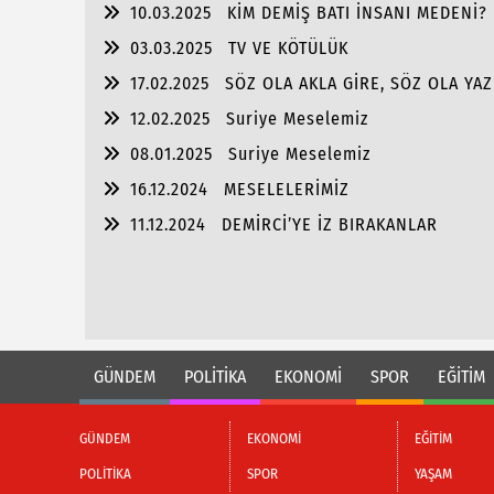
10.03.2025
KİM DEMİŞ BATI İNSANI MEDENİ?
03.03.2025
TV VE KÖTÜLÜK
17.02.2025
SÖZ OLA AKLA GİRE, SÖZ OLA YAZ
12.02.2025
Suriye Meselemiz
08.01.2025
Suriye Meselemiz
16.12.2024
MESELELERİMİZ
11.12.2024
DEMİRCİ’YE İZ BIRAKANLAR
GÜNDEM
POLİTİKA
EKONOMİ
SPOR
EĞİTİM
GÜNDEM
EKONOMİ
EĞİTİM
POLİTİKA
SPOR
YAŞAM