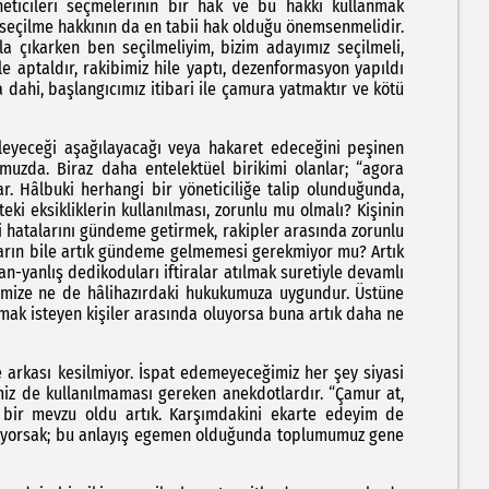
neticileri seçmelerinin bir hak ve bu hakkı kullanmak
 seçilme hakkının da en tabii hak olduğu önemsenmelidir.
a çıkarken ben seçilmeliyim, bizim adayımız seçilmeli,
e aptaldır, rakibimiz hile yaptı, dezenformasyon yapıldı
dahi, başlangıcımız itibari ile çamura yatmaktır ve kötü
eği aşağılayacağı veya hakaret edeceğini peşinen
uzda. Biraz daha entelektüel birikimi olanlar; “agora
r. Hâlbuki herhangi bir yöneticiliğe talip olunduğunda,
ki eksikliklerin kullanılması, zorunlu mu olmalı? Kişinin
ni hatalarını gündeme getirmek, rakipler arasında zorunlu
uçların bile artık gündeme gelmemesi gerekmiyor mu? Artık
n-yanlış dedikoduları iftiralar atılmak suretiyle devamlı
mize ne de hâlihazırdaki hukukumuza uygundur. Üstüne
mak isteyen kişiler arasında oluyorsa buna artık daha ne
ası kesilmiyor. İspat edemeyeceğimiz her şey siyasi
rimiz de kullanılmaması gereken anekdotlardır. “Çamur at,
en bir mevzu oldu artık. Karşımdakini ekarte edeyim de
liyorsak; bu anlayış egemen olduğunda toplumumuz gene