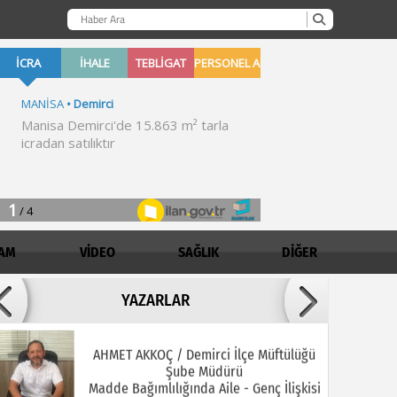
AM
VİDEO
SAĞLIK
DİĞER
Adil ARSLAN
YAZARLAR
İNŞALLAH MUHSİNLERDEN OLURUZ!
AHMET AKKOÇ / Demirci İlçe Müftülüğü
Şube Müdürü
Madde Bağımlılığında Aile - Genç İlişkisi