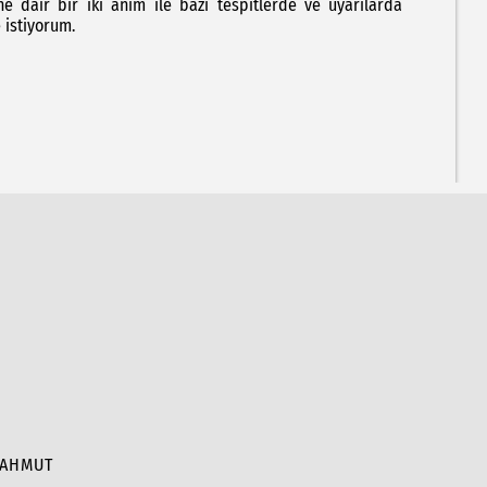
e dair bir iki anım ile bazı tespitlerde ve uyarılarda
 istiyorum.
MAHMUT