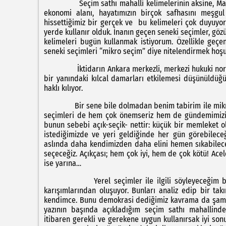
Seçim sathı mahalli kelimelerinin aksine, Makro ve 
ekonomi alanı, hayatımızın birçok safhasını meşgul 
hissettiğimiz bir gerçek ve bu kelimeleri çok duyuyoru
yerde kullanır olduk. İnanın geçen seneki seçimler, göz
kelimeleri bugün kullanmak istiyorum. Özellikle ge
seneki seçimleri “mikro seçim” diye nitelendirmek hoş
İktidarın Ankara merkezli, merkezi hukuki normlar
bir yanındaki kılcal damarları etkilemesi düşünüldüğ
haklı kılıyor.
Bir sene bile dolmadan benim tabirim ile mikro ama 
seçimleri de hem çok önemseriz hem de gündemimizin
bunun sebebi açık-seçik- nettir: küçük bir memleket o
istediğimizde ve yeri geldiğinde her gün görebileceğ
aslında daha kendimizden daha elini hemen sıkabileceğ
seçeceğiz. Açıkçası; hem çok iyi, hem de çok kötü! A
ise yarına…
Yerel seçimler ile ilgili söyleyeceğim birçok
karışımlarından oluşuyor. Bunları analiz edip bir ta
kendimce. Bunu demokrasi dediğimiz kavrama da şamil
yazının başında açıkladığım seçim sathı mahallind
itibaren gerekli ve gerekene uygun kullanırsak iyi son