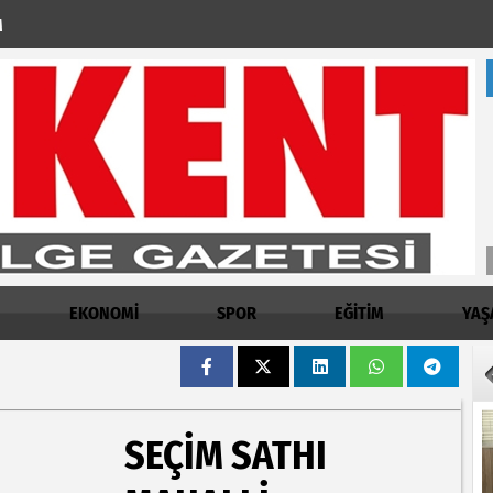
M
EKONOMİ
SPOR
EĞİTİM
YAŞ
SEÇİM SATHI