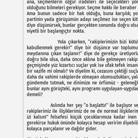
ana, seçmenlerin özgür iradeleri ile seçecekleri yö
olduğunu bilmeleri gerekiyor. Seçme hakkı ile beraber
Ama bunun sadece bir hak olduğu, buna karşılık; yol
partinin yada görüşümün adayı seçilmez ise seçen kitl
diye düşünürsek, bunlar gerçekten sonunda doğru olsa 
niyetli bir başlangıçtır nokta.
Yola çıkarken, “rakiplerimizin bizi kötüleyec
kabullenmek gerekir!” diye bir düşünce var toplumum
meydanına çıkan taşlanır!” diye de gerekçe üretiyorla
doğru bile olsa, daha önce aklına bile gelmeyen rakipte
geçmişinde yüz kızartıcı suçlar yok ise ufak tefek insa
bir vazife mi olmalı? Ve diyelim ki, cezasını çektiği s
daha da vahimi rakiplerde olmayan olumsuzlukları, yala
gündemde tutmak, ne dinimize ne örfümüz - geleneği
bunlar aynı görüşteki, aynı programı uygulayan-uygula
demeli?
Aslında her şey “o başlattı!” ile başlıyor ve ark
rakiplerimiz ile ilişiklerimiz de ne de normal ilişkile
izi kalsın!” felsefesi küçük çocuklarımıza kadar in
gerekirse hukuk önünde kolayca hesap veririm diyebi
kolayca parçalanır ve dağılır gider.