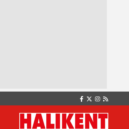
Dr. Atilla ŞENCAN
Aynasızlar...
Dr. Derya TOSUN
SİGARA BIRAKMAK
Dr. Müberra DURAN
Demircimden; memleketimden bir ömür
kopmayacağım.
Dr. Nurullah ABALI
CENNETE SORGUSUZ SUALSİZ GİRMEK
MÜMKÜN MÜ?
Dr. Öğretim Üyesi İsmail Taşlı (Emekli)