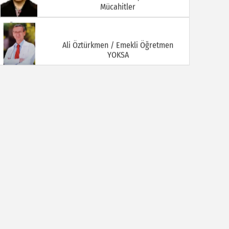
Mücahitler
Ali Öztürkmen / Emekli Öğretmen
YOKSA
Ali Tortamış
BABAM HAMDİ TORTAMIŞ ( Kaymakam
İbrahim Ethem Bey )
Av. Celal KALEZADE
Aşkı Kokladığım Güller Güller Şimdi Kime
Kaldı
Avukat M. İkbal GÜLMEZ
Korona Virüsü Taşıyanların Hukuki
Sorumluluğu