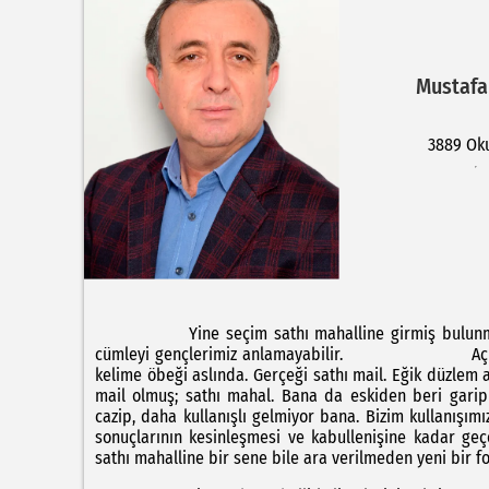
Mustafa
3889 O
Yine seçim sathı mahalline girmiş bulunmaktay
cümleyi gençlerimiz anlamayabilir. Açıklayalım
kelime öbeği aslında. Gerçeği sathı mail. Eğik düzlem 
mail olmuş; sathı mahal. Bana da eskiden beri gari
cazip, daha kullanışlı gelmiyor bana. Bizim kullanışım
sonuçlarının kesinleşmesi ve kabullenişine kadar geç
sathı mahalline bir sene bile ara verilmeden yeni bir 