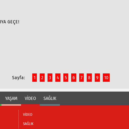
IYA GEÇE!
Sayfa:
1
2
3
4
5
6
7
8
9
10
YAŞAM
VİDEO
SAĞLIK
VİDEO
SAĞLIK