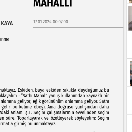
MAHALLİ
17.01.2024 00:07:00
 KAYA
kunma
ız. Eskiden, baya eskiden sıklıkla duyduğumuz bu
 : “Sathı Mahal” yanlış kullanımdan kaynaklı bir
anlamına geliyor, eğik görününüm anlamına geliyor. Sathı
p gelir bu kelime öbeği. Ama doğrusu yanlışından daha
ızdaki anlamı şu : Seçim çalışmalarının evvelinden seçim
en süre. Toparlayarak ve özetleyerek söyleyelim: Seçim
formatla girmiş bulunmaktayız.