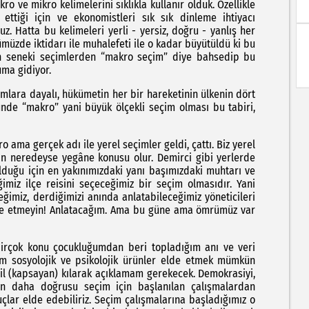
mikro kelimelerini sıklıkla kullanır olduk. Özellikle
ettiği için ve ekonomistleri sık sık dinleme ihtiyacı
z. Hatta bu kelimeleri yerli - yersiz, doğru - yanlış her
ümüzde iktidarı ile muhalefeti ile o kadar büyütüldü ki bu
çen seneki seçimlerden “makro seçim” diye bahsedip bu
uma gidiyor.
a dayalı, hükümetin her bir hareketinin ülkenin dört
ünde “makro” yani büyük ölçekli seçim olması bu tabiri,
gerçek adı ile yerel seçimler geldi, çattı. Biz yerel
 neredeyse yegâne konusu olur. Demirci gibi yerlerde
lduğu için en yakınımızdaki yanı başımızdaki muhtarı ve
imiz ilçe reisini seçeceğimiz bir seçim olmasıdır. Yani
imiz, derdiğimizi anında anlatabileceğimiz yöneticileri
cele etmeyin! Anlatacağım. Ama bu güne ama ömrümüz var
 konu çocukluğumdan beri topladığım anı ve veri
kım sosyolojik ve psikolojik ürünler elde etmek mümkün
 (kapsayan) kılarak açıklamam gerekecek. Demokrasiyi,
en daha doğrusu seçim için başlanılan çalışmalardan
uçlar elde edebiliriz. Seçim çalışmalarına başladığımız o