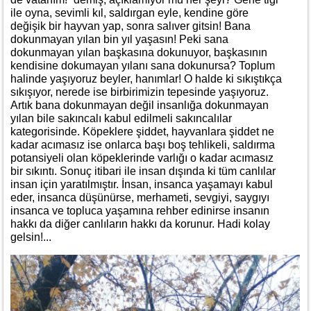
ile oyna, sevimli kıl, saldırgan eyle, kendine göre
değişik bir hayvan yap, sonra salıver gitsin! Bana
dokunmayan yılan bin yıl yaşasın! Peki sana
dokunmayan yılan başkasına dokunuyor, başkasının
kendisine dokumayan yılanı sana dokunursa? Toplum
halinde yaşıyoruz beyler, hanımlar! O halde ki sıkıştıkça
sıkışıyor, nerede ise birbirimizin tepesinde yaşıyoruz.
Artık bana dokunmayan değil insanlığa dokunmayan
yılan bile sakıncalı kabul edilmeli sakıncalılar
kategorisinde. Köpeklere şiddet, hayvanlara şiddet ne
kadar acımasız ise onlarca başı boş tehlikeli, saldırma
potansiyeli olan köpeklerinde varlığı o kadar acımasız
bir sıkıntı. Sonuç itibari ile insan dışında ki tüm canlılar
insan için yaratılmıştır. İnsan, insanca yaşamayı kabul
eder, insanca düşünürse, merhameti, sevgiyi, saygıyı
insanca ve topluca yaşamına rehber edinirse insanın
hakkı da diğer canlıların hakkı da korunur. Hadi kolay
gelsin!...