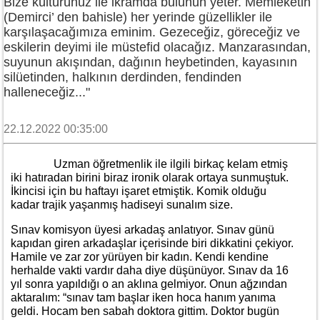
Bize kültürünüz ile ikramda bulunun yeter. Memleketin
(Demirci’ den bahisle) her yerinde güzellikler ile
karşılaşacağımıza eminim. Gezeceğiz, göreceğiz ve
eskilerin deyimi ile müstefid olacağız. Manzarasından,
suyunun akışından, dağının heybetinden, kayasının
silüetinden, halkının derdinden, fendinden
halleneceğiz..."
22.12.2022 00:35:00
Uzman öğretmenlik ile ilgili birkaç kelam etmiş
iki hatıradan birini biraz ironik olarak ortaya sunmuştuk.
İkincisi için bu haftayı işaret etmiştik. Komik olduğu
kadar trajik yaşanmış hadiseyi sunalım size.
Sınav komisyon üyesi arkadaş anlatıyor. Sınav günü
kapıdan giren arkadaşlar içerisinde biri dikkatini çekiyor.
Hamile ve zar zor yürüyen bir kadın. Kendi kendine
herhalde vakti vardır daha diye düşünüyor. Sınav da 16
yıl sonra yapıldığı o an aklına gelmiyor. Onun ağzından
aktaralım: “sınav tam başlar iken hoca hanım yanıma
geldi. Hocam ben sabah doktora gittim. Doktor bugün