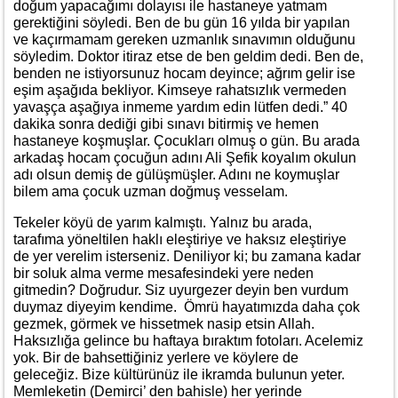
doğum yapacağımı dolayısı ile hastaneye yatmam
gerektiğini söyledi. Ben de bu gün 16 yılda bir yapılan
ve kaçırmamam gereken uzmanlık sınavımın olduğunu
söyledim. Doktor itiraz etse de ben geldim dedi. Ben de,
benden ne istiyorsunuz hocam deyince; ağrım gelir ise
eşim aşağıda bekliyor. Kimseye rahatsızlık vermeden
yavaşça aşağıya inmeme yardım edin lütfen dedi.” 40
dakika sonra dediği gibi sınavı bitirmiş ve hemen
hastaneye koşmuşlar. Çocukları olmuş o gün. Bu arada
arkadaş hocam çocuğun adını Ali Şefik koyalım okulun
adı olsun demiş de gülüşmüşler. Adını ne koymuşlar
bilem ama çocuk uzman doğmuş vesselam.
Tekeler köyü de yarım kalmıştı. Yalnız bu arada,
tarafıma yöneltilen haklı eleştiriye ve haksız eleştiriye
de yer verelim isterseniz. Deniliyor ki; bu zamana kadar
bir soluk alma verme mesafesindeki yere neden
gitmedin? Doğrudur. Siz uyurgezer deyin ben vurdum
duymaz diyeyim kendime. Ömrü hayatımızda daha çok
gezmek, görmek ve hissetmek nasip etsin Allah.
Haksızlığa gelince bu haftaya bıraktım fotoları. Acelemiz
yok. Bir de bahsettiğiniz yerlere ve köylere de
geleceğiz. Bize kültürünüz ile ikramda bulunun yeter.
Memleketin (Demirci’ den bahisle) her yerinde