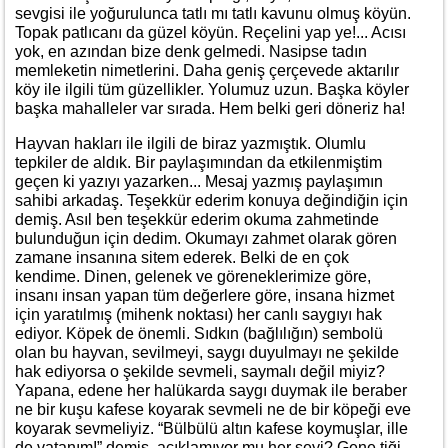
sevgisi ile yoğurulunca tatlı mı tatlı kavunu olmuş köyün.
Topak patlıcanı da güzel köyün. Reçelini yap ye!... Acısı
yok, en azından bize denk gelmedi. Nasipse tadın
memleketin nimetlerini. Daha geniş çerçevede aktarılır
köy ile ilgili tüm güzellikler. Yolumuz uzun. Başka köyler
başka mahalleler var sırada. Hem belki geri döneriz ha!
Hayvan hakları ile ilgili de biraz yazmıştık. Olumlu
tepkiler de aldık. Bir paylaşımından da etkilenmiştim
geçen ki yazıyı yazarken... Mesaj yazmış paylaşımın
sahibi arkadaş. Teşekkür ederim konuya değindiğin için
demiş. Asıl ben teşekkür ederim okuma zahmetinde
bulunduğun için dedim. Okumayı zahmet olarak gören
zamane insanına sitem ederek. Belki de en çok
kendime. Dinen, gelenek ve göreneklerimize göre,
insanı insan yapan tüm değerlere göre, insana hizmet
için yaratılmış (mihenk noktası) her canlı saygıyı hak
ediyor. Köpek de önemli. Sıdkın (bağlılığın) sembolü
olan bu hayvan, sevilmeyi, saygı duyulmayı ne şekilde
hak ediyorsa o şekilde sevmeli, saymalı değil miyiz?
Yapana, edene her halükarda saygı duymak ile beraber
ne bir kuşu kafese koyarak sevmeli ne de bir köpeği eve
koyarak sevmeliyiz. “Bülbülü altın kafese koymuşlar, ille
de vatanım!” demiş, açıklamıyor mu her şeyi? Gene tiği