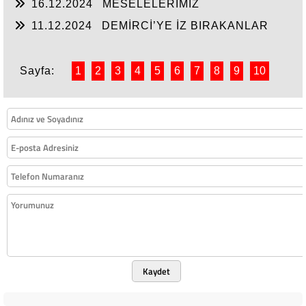
16.12.2024
MESELELERİMİZ
11.12.2024
DEMİRCİ’YE İZ BIRAKANLAR
Sayfa:
1
2
3
4
5
6
7
8
9
10
Kaydet