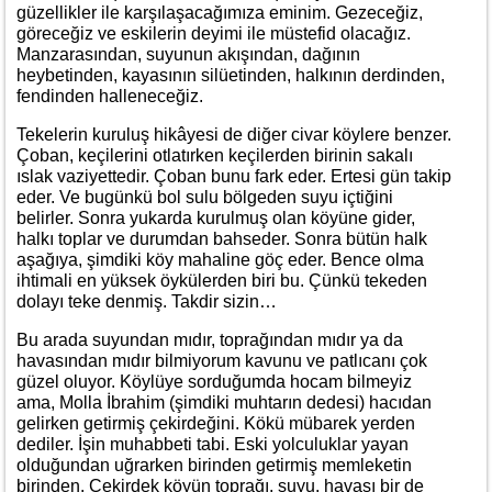
güzellikler ile karşılaşacağımıza eminim. Gezeceğiz,
göreceğiz ve eskilerin deyimi ile müstefid olacağız.
Manzarasından, suyunun akışından, dağının
heybetinden, kayasının silüetinden, halkının derdinden,
fendinden halleneceğiz.
Tekelerin kuruluş hikâyesi de diğer civar köylere benzer.
Çoban, keçilerini otlatırken keçilerden birinin sakalı
ıslak vaziyettedir. Çoban bunu fark eder. Ertesi gün takip
eder. Ve bugünkü bol sulu bölgeden suyu içtiğini
belirler. Sonra yukarda kurulmuş olan köyüne gider,
halkı toplar ve durumdan bahseder. Sonra bütün halk
aşağıya, şimdiki köy mahaline göç eder. Bence olma
ihtimali en yüksek öykülerden biri bu. Çünkü tekeden
dolayı teke denmiş. Takdir sizin…
Bu arada suyundan mıdır, toprağından mıdır ya da
havasından mıdır bilmiyorum kavunu ve patlıcanı çok
güzel oluyor. Köylüye sorduğumda hocam bilmeyiz
ama, Molla İbrahim (şimdiki muhtarın dedesi) hacıdan
gelirken getirmiş çekirdeğini. Kökü mübarek yerden
dediler. İşin muhabbeti tabi. Eski yolculuklar yayan
olduğundan uğrarken birinden getirmiş memleketin
birinden. Çekirdek köyün toprağı, suyu, havası bir de