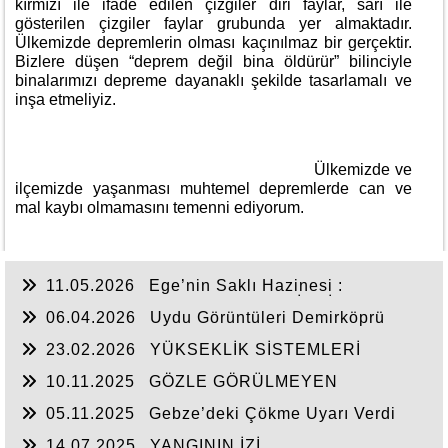
kırmızı ile ifade edilen çizgiler diri faylar, sarı ile
gösterilen çizgiler faylar grubunda yer almaktadır.
Ülkemizde depremlerin olması kaçınılmaz bir gerçektir.
Bizlere düşen “deprem değil bina öldürür” bilinciyle
binalarımızı depreme dayanaklı şekilde tasarlamalı ve
inşa etmeliyiz.
Ülkemizde ve
ilçemizde yaşanması muhtemel depremlerde can ve
mal kaybı olmamasını temenni ediyorum.
11.05.2026
Ege’nin Saklı Hazinesi :
Keşfedilmeyi Bekleyen Şehir DEMİRCİ
06.04.2026
Uydu Görüntüleri Demirköprü
Barajı’ndaki Su Değişimini Gösterdi
23.02.2026
YÜKSEKLİK SİSTEMLERİ
10.11.2025
GÖZLE GÖRÜLMEYEN
HAREKETLER
05.11.2025
Gebze’deki Çökme Uyarı Verdi
Mi?
14.07.2025
YANGININ İZİ