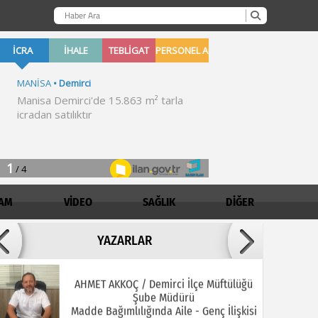
AM
VİDEO
SAĞLIK
DİĞER
Adil ARSLAN
YAZARLAR
İNŞALLAH MUHSİNLERDEN OLURUZ!
AHMET AKKOÇ / Demirci İlçe Müftülüğü
Şube Müdürü
Madde Bağımlılığında Aile - Genç İlişkisi