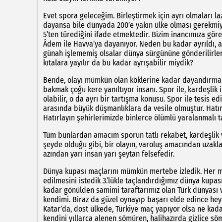
Evet spora geleceğim. Birleştirmek için ayrı olmaları la
dayansa bile dünyada 200’e yakın ülke olması gerekmiyo
5’ten türediğini ifade etmektedir. Bizim inancımıza gör
Âdem ile Havva’ya dayanıyor. Neden bu kadar ayrıldı, a
günah işlememiş olsalar dünya sürgününe gönderilirle
kıtalara yayılır da bu kadar ayrışabilir miydik?
Bende, olayı mümkün olan köklerine kadar dayandırmak 
bakmak çoğu kere yanıltıyor insanı. Spor ile, kardeşlik
olabilir, o da ayrı bir tartışma konusu. Spor ile tesis e
arasında büyük düşmanlıklara da vesile olmuştur. Hatırlay
Hatırlayın şehirlerimizde binlerce ölümlü yaralanmalı ta
Tüm bunlardan amacım sporun tatlı rekabet, kardeşlik v
şeyde olduğu gibi, bir olayın, varoluş amacından uzakla
azından yarı insan yarı şeytan felsefedir.
Dünya kupası maçlarını mümkün mertebe izledik. Her m
edilmesini istedik 3.’lükle taçlandırdığımız dünya kupa
kadar gönülden samimi taraftarımız olan Türk dünyası
kendimi. Biraz da güzel oynayıp başarı elde edince hey
Katar’da, dost ülkede, Türkiye maç yapıyor olsa ne kadar
kendini yıllarca alenen sömüren, halihazırda gizlice s