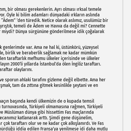
zım, bir olması gerekenlerin. Ayrı olması ırksal temele
r. Öyle ki bilim adamları dünyadaki ırkların aslında
e “Âdem” ’den türedik. Netice olarak aslımız, usulümüz bir
yrıştık, temeli de Âdem ve Havva da değil mi? Cennette
r miydi? Dünya sürgününe gönderilmese idik çoğalarak
genlerimde var. Ama ne hal ki, üstünkörü, yüzeysel
 ile, birlik ve beraberlik sağlamak ne kadar mümkün
dilen taraftarlık mefhumu ülkeler içerisinde ve ülkeler
ın 2000’li yıllarda İstanbul’da ölen İngiliz taraftarı.
raftar olaylarını.
e sporun ahlaki tarafını gizleme değil elbette. Ama her
şmak, tam da zıttına gitmek kesinlikle şeytani ve en
açın başında kendi ülkemizin de o kupada temsil
sı turnuvasında, Türkiyeli olmamasına rağmen, Türkiyeli
 ve Müslüman dünya gibi hissettim Fas maçlarında
ecanımız katlanarak arttı. Şimdi gene düşünelim,
 çok taraftarı olur ve ne kadar çok alkışlanırdı. Ve Fas
ömürdüğü iddia edilen Fransa’ya yenilmese idi daha mutlu