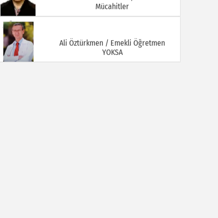
Mücahitler
Ali Öztürkmen / Emekli Öğretmen
YOKSA
Ali Tortamış
BABAM HAMDİ TORTAMIŞ ( Kaymakam
İbrahim Ethem Bey )
Av. Celal KALEZADE
Aşkı Kokladığım Güller Güller Şimdi Kime
Kaldı
Avukat M. İkbal GÜLMEZ
Korona Virüsü Taşıyanların Hukuki
Sorumluluğu