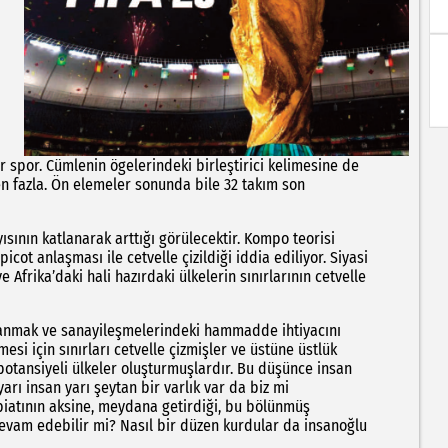
or spor. Cümlenin ögelerindeki birleştirici kelimesine de
en fazla. Ön elemeler sonunda bile 32 takım son
ısının katlanarak arttığı görülecektir. Kompo teorisi
cot anlaşması ile cetvelle çizildiği iddia ediliyor. Siyasi
Afrika’daki hali hazırdaki ülkelerin sınırlarının cetvelle
lanmak ve sanayileşmelerindeki hammadde ihtiyacını
i için sınırları cetvelle çizmişler ve üstüne üstlük
otansiyeli ülkeler oluşturmuşlardır. Bu düşünce insan
arı insan yarı şeytan bir varlık var da biz mi
biatının aksine, meydana getirdiği, bu bölünmüş
 devam edebilir mi? Nasıl bir düzen kurdular da insanoğlu