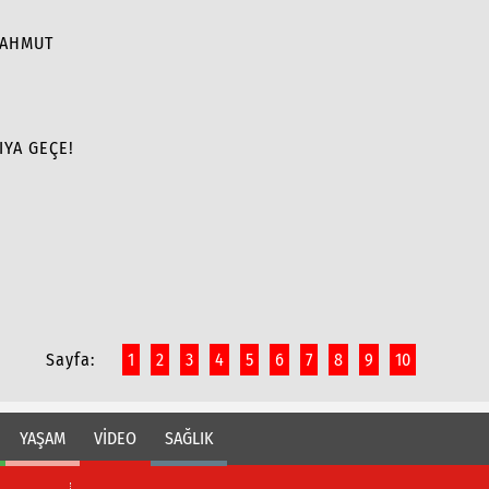
MAHMUT
IYA GEÇE!
Sayfa:
1
2
3
4
5
6
7
8
9
10
YAŞAM
VİDEO
SAĞLIK