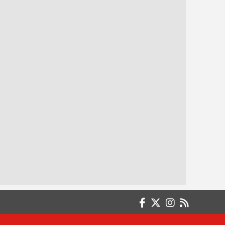
Dr. Atilla ŞENCAN
Aynasızlar...
Dr. Derya TOSUN
SİGARA BIRAKMAK
Dr. Müberra DURAN
Demircimden; memleketimden bir ömür
kopmayacağım.
Dr. Nurullah ABALI
CENNETE SORGUSUZ SUALSİZ GİRMEK
MÜMKÜN MÜ?
Dr. Öğretim Üyesi İsmail Taşlı (Emekli)