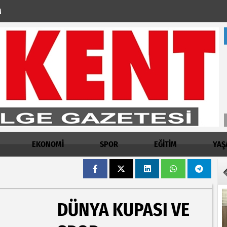
M
EKONOMİ
SPOR
EĞİTİM
YAŞ
DÜNYA KUPASI VE