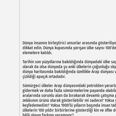
Dünya insanını birleştirici unsurlar arasında gösteriliy
dikkat edin. Dünya kupasında yarışan ülke sayısı 100’d
elemelere katıldı.
Tarihin son yüzyıllarına bakıldığında dünyadaki ülke say
olarak da olsa dünyada şu anki ülkelerin çoğunluğu skypi
dünya haritasında bakıldığında özellikle Arap dünyası ve 
çizildiği apaçık ortadadır.
Sömürgeci ülkeler Arap dünyasındaki petrolden yarar
gidermek ve daha fazla sömürmelerine payanda olabilmes
aralarında sorunlu alan da bırakarak devamlı çatışma p
zekâsının ürünü olarak gösterilebilir mi sadece? Yoksa y
keşfedemedim? Yoksa 1900’lü yılların başında insan ta
ülkelerin 100 yıldır birbirlerine gösterdiği kin ve öfke
hâlâ olayın farkına varamıyor?