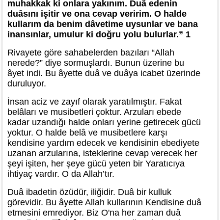
muhakkak ki onlara yakınım. Duâ edenin
duâsını işitir ve ona cevap veririm. O halde
kullarım da benim dâvetime uysunlar ve bana
inansınlar, umulur ki doğru yolu bulurlar.” 1
Rivayete göre sahabelerden bazıları “Allah
nerede?” diye sormuşlardı. Bunun üzerine bu
âyet indi. Bu âyette duâ ve duâya icabet üzerinde
duruluyor.
İnsan aciz ve zayıf olarak yaratılmıştır. Fakat
belâları ve musibetleri çoktur. Arzuları ebede
kadar uzandığı halde onları yerine getirecek gücü
yoktur. O halde belâ ve musibetlere karşı
kendisine yardım edecek ve kendisinin ebediyete
uzanan arzularına, isteklerine cevap verecek her
şeyi işiten, her şeye gücü yeten bir Yaratıcıya
ihtiyaç vardır. O da Allah’tır.
Duâ ibadetin özüdür, iliğidir. Duâ bir kulluk
görevidir. Bu âyette Allah kullarının Kendisine duâ
etmesini emrediyor. Biz O'na her zaman duâ