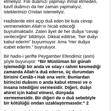
etmeliyiz. Fiilî duâmızı yapmayı ihmal etmeden,
kavlî duâmızı da her zaman yapmalıyız,
isteklerimizi O'ndan istemeliyiz.
Hadislerde elini açıp duâ eden bir kula cevap
vermemekten Allah’ın hicab edeceği
buyrulmaktadır. Zaten âyet de her duâya “cevap
verileceğini” bildiriyor. Dikkat edilirse, “her duâyı
kabul ederim” buyurmuyor. Ama “Her duâya
icabet ederim.” buyruluyor.
Bir hadis-i şerifte Peygamber Efendimiz (asm)
şöyle buyuruyor:
“Bir Müslüman bir günah
işlemediği bir anda ve sılay-ı rahmi kesmediği
zamanda Allah’a duâ ederse, üç durumdan
birisini Cenâb-ı Hak ona verir. Bunlardan
birincisi duâsını o anda kabul etmesi ve o
insana istediğini vermesidir. Diğeri, duâyı
ahiret için kabul etmesi, dünyada
vermemesidir. Bir diğeri de o duâ sebebiyle
bir kötülüğü ondan uzaklaştırmasıdır.” 2