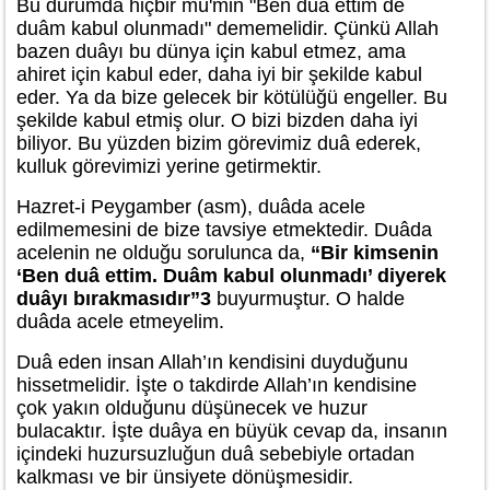
Bu durumda hiçbir mü'min "Ben duâ ettim de
duâm kabul olunmadı" dememelidir. Çünkü Allah
bazen duâyı bu dünya için kabul etmez, ama
ahiret için kabul eder, daha iyi bir şekilde kabul
eder. Ya da bize gelecek bir kötülüğü engeller. Bu
şekilde kabul etmiş olur. O bizi bizden daha iyi
biliyor. Bu yüzden bizim görevimiz duâ ederek,
kulluk görevimizi yerine getirmektir.
Hazret-i Peygamber (asm), duâda acele
edilmemesini de bize tavsiye etmektedir. Duâda
acelenin ne olduğu sorulunca da,
“Bir kimsenin
‘Ben duâ ettim. Duâm kabul olunmadı’ diyerek
duâyı bırakmasıdır”3
buyurmuştur. O halde
duâda acele etmeyelim.
Duâ eden insan Allah’ın kendisini duyduğunu
hissetmelidir. İşte o takdirde Allah’ın kendisine
çok yakın olduğunu düşünecek ve huzur
bulacaktır. İşte duâya en büyük cevap da, insanın
içindeki huzursuzluğun duâ sebebiyle ortadan
kalkması ve bir ünsiyete dönüşmesidir.