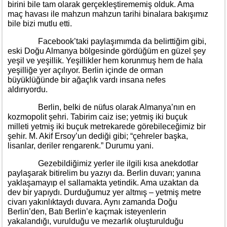
birini bile tam olarak gerçekleştirememiş olduk. Ama
maç havası ile mahzun mahzun tarihi binalara bakışımız
bile bizi mutlu etti.
Facebook’taki paylaşımımda da belirttiğim gibi,
eski Doğu Almanya bölgesinde gördüğüm en güzel şey
yeşil ve yeşillik. Yeşillikler hem korunmuş hem de hala
yeşilliğe yer açılıyor. Berlin içinde de orman
büyüklüğünde bir ağaçlık vardı insana nefes
aldırıyordu.
Berlin, belki de nüfus olarak Almanya’nın en
kozmopolit şehri. Tabirim caiz ise; yetmiş iki buçuk
milleti yetmiş iki buçuk metrekarede görebileceğimiz bir
şehir. M. Akif Ersoy’un dediği gibi; “çehreler başka,
lisanlar, deriler rengarenk.” Durumu yani.
Gezebildiğimiz yerler ile ilgili kısa anekdotlar
paylaşarak bitirelim bu yazıyı da. Berlin duvarı; yanına
yaklaşamayıp el sallamakta yetindik. Ama uzaktan da
dev bir yapıydı. Durduğumuz yer altmış – yetmiş metre
civarı yakınlıktaydı duvara. Aynı zamanda Doğu
Berlin’den, Batı Berlin’e kaçmak isteyenlerin
yakalandığı, vurulduğu ve mezarlık oluşturulduğu