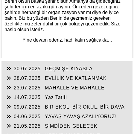
Berlin olsun başka şehir olsun Almanya’da gideceğiniz
şehirler için en az iki gün ayırın. Önceden gezeceğiniz
şehirde herhangi bir organizasyon var mı diye de iyice
bakın. Biz bu yüzden Berlin’de gezmemiz gereken
özellikle mü zeler dahil birçok bölgeyi gezemedik. Size
nasip olsun isteriz.
Yine devam ederiz, hadi kalın sağlıcakla…
30.07.2025
GEÇMİŞE KIYASLA
28.07.2025
EVLİLİK VE KATLANMAK
23.07.2025
MAHALLE VE MAHALLE
BASKISI
14.07.2025
Yaz Tatili
09.07.2025
BİR EKOL, BİR OKUL, BİR DAVA
04.06.2025
YAVAŞ YAVAŞ AZALIYORUZ!
21.05.2025
ŞİMDİDEN GELECEK