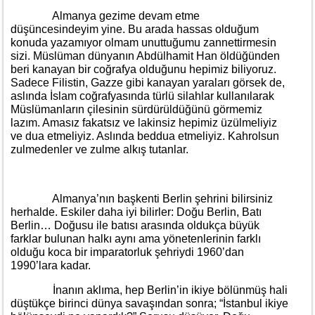
Almanya gezime devam etme
düşüncesindeyim yine. Bu arada hassas olduğum
konuda yazamıyor olmam unuttuğumu zannettirmesin
sizi. Müslüman dünyanın Abdülhamit Han öldüğünden
beri kanayan bir coğrafya olduğunu hepimiz biliyoruz.
Sadece Filistin, Gazze gibi kanayan yaraları görsek de,
aslında İslam coğrafyasında türlü silahlar kullanılarak
Müslümanların çilesinin sürdürüldüğünü görmemiz
lazım. Amasız fakatsız ve lakinsiz hepimiz üzülmeliyiz
ve dua etmeliyiz. Aslında beddua etmeliyiz. Kahrolsun
zulmedenler ve zulme alkış tutanlar.
Almanya’nın başkenti Berlin şehrini bilirsiniz
herhalde. Eskiler daha iyi bilirler: Doğu Berlin, Batı
Berlin… Doğusu ile batısı arasında oldukça büyük
farklar bulunan halkı aynı ama yönetenlerinin farklı
olduğu koca bir imparatorluk şehriydi 1960’dan
1990’lara kadar.
İnanın aklıma, hep Berlin’in ikiye bölünmüş hali
düştükçe birinci dünya savaşından sonra; “İstanbul ikiye