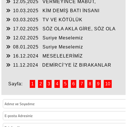
12.05.2025
VERMEYİNCE MABUT,
NEYLESİN MAHMUT
10.03.2025
KİM DEMİŞ BATI İNSANI
MEDENİ?
03.03.2025
TV VE KÖTÜLÜK
17.02.2025
SÖZ OLA AKLA GİRE, SÖZ OLA
YAZIYA GEÇE!
12.02.2025
Suriye Meselemiz
08.01.2025
Suriye Meselemiz
16.12.2024
MESELELERİMİZ
11.12.2024
DEMİRCİ’YE İZ BIRAKANLAR
Sayfa:
1
2
3
4
5
6
7
8
9
10