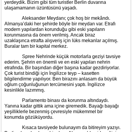
yerdeydik. Bizim gibi tüm turistler Berlin duvarına
ulaşamamanın üzüntüsünü yaşadı.
Aleksander Meydanı; çok hoş bir mekândı.
Almanya’daki her şehirde böyle bir meydan var. Etrafı
modern yapılardan korunduğu gibi eski yapıların
korunmasına da önem verilmiş. Ancak biraz
uzaklaşınca etrafta alışveriş için lüks mekanlar açılmış.
Buralar tam bir kapital merkez.
Spree Nehrinde küçük motorlarla geziyi tavsiye
ederim. Şehrin en önemli ve en eski yapıları nehrin
etrafında. Bir başından diğer başına kadar gezdiriyorlar.
Çok turist bindiği için İngilizce teyp – kasetten
bilgilendirme yapılıyor. Ben birazını anlasam da büyük
oğlum çoğunluğunun tercümesini yaptı. İngilizce
kesinlikle lazımmış.
Parlamento binası da korunma altındaydı.
Yanına kadar gittik ama içine giremedik. Bayağı bayağı
yeşilliklerle bezenmiş çevresiyle mükemmel bir
konumda gözüküyordu.
Kısaca tavsiyede bulunayım da bitireyim yazıyı.