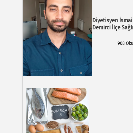
Diyetisyen İsmai
Demirci İlçe Sağ
908 Ok