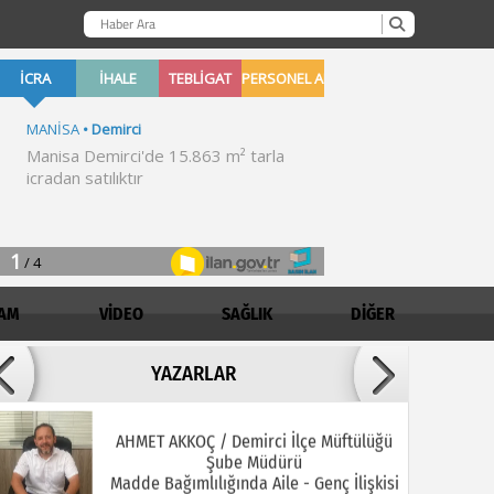
AM
VİDEO
SAĞLIK
DİĞER
Adil ARSLAN
YAZARLAR
İNŞALLAH MUHSİNLERDEN OLURUZ!
AHMET AKKOÇ / Demirci İlçe Müftülüğü
Şube Müdürü
Madde Bağımlılığında Aile - Genç İlişkisi