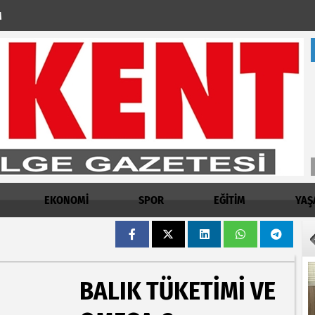
M
EKONOMİ
SPOR
EĞİTİM
YAŞ
BALIK TÜKETIMI VE