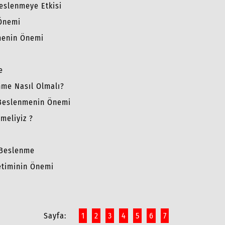
Beslenmeye Etkisi
 Önemi
menin Önemi
e
nme Nasıl Olmalı?
 Beslenmenin Önemi
nmeliyiz ?
ı Beslenme
etiminin Önemi
Sayfa:
1
2
3
4
5
6
7