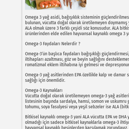
Omega 3 yağ asidi, bağışıklık sisteminin güçlendirilmesi
bulunan, vücutta doğal olarak üretilemeyen doymamış ya
ALA olmak üzere 3 farklı çeşidi söz konusudur. ALA bitk
ürünlerinden elde edilen hayvansal kaynaklı omega 3 ya
Omega-3 Faydaları Nelerdir ?
Omega-3’ün başlıca faydaları bağışıklığı güçlendirmesi,
iltihapları azaltması, göz ve beyin sağlığını desteklemes
romatizmal eklem iltihabına iyi gelmesi ve depresyonun e
Omega-3 yağ asitlerinden EPA özellikle kalp ve damar sa
sağlığı için önemlidir.
Omega-3 Kaynakları
Vücutta doğal olarak üretilemeyen omega-3 yağ asitleri,
listesinin başında sardalya, hamsi, somon ve uskumru gib
tohumu, soya fasulyesi veya yeşil sebzeler ise ALA (bitk
Bitkisel kaynaklı omega-3 yani ALA vücutta EPA ve DHA 
olmadığı için sadece bitkisel kaynaklarla omega-3 ihtiy
hayvansal kaynaklı besinlerden karşılamak zorundayız.