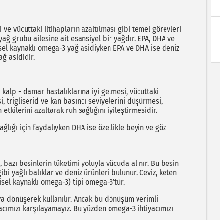
 ve vücuttaki iltihapların azaltılması gibi temel görevleri
ğ grubu ailesine ait esansiyel bir yağdır. EPA, DHA ve
isel kaynaklı omega-3 yağ asidiyken EPA ve DHA ise deniz
ğ asididir.
 kalp - damar hastalıklarına iyi gelmesi, vücuttaki
i, trigliserid ve kan basıncı seviyelerini düşürmesi,
tkilerini azaltarak ruh sağlığını iyileştirmesidir.
ğlığı için faydalıyken DHA ise özellikle beyin ve göz
 bazı besinlerin tüketimi yoluyla vücuda alınır. Bu besin
i yağlı balıklar ve deniz ürünleri bulunur. Ceviz, keten
isel kaynaklı omega-3) tipi omega-3’tür.
ya dönüşerek kullanılır. Ancak bu dönüşüm verimli
acımızı karşılayamayız. Bu yüzden omega-3 ihtiyacımızı