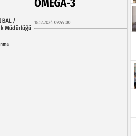
OMEGA-3
l BAL /
18.12.2024 09:49:00
lık Müdürlüğü
unma