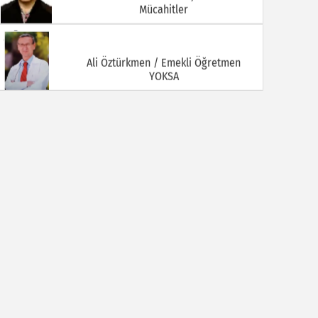
Mücahitler
Ali Öztürkmen / Emekli Öğretmen
YOKSA
Ali Tortamış
BABAM HAMDİ TORTAMIŞ ( Kaymakam
İbrahim Ethem Bey )
Av. Celal KALEZADE
Aşkı Kokladığım Güller Güller Şimdi Kime
Kaldı
Avukat M. İkbal GÜLMEZ
Korona Virüsü Taşıyanların Hukuki
Sorumluluğu