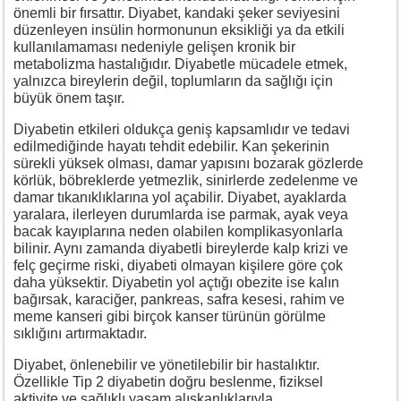
önemli bir fırsattır. Diyabet, kandaki şeker seviyesini
düzenleyen insülin hormonunun eksikliği ya da etkili
kullanılamaması nedeniyle gelişen kronik bir
metabolizma hastalığıdır. Diyabetle mücadele etmek,
yalnızca bireylerin değil, toplumların da sağlığı için
büyük önem taşır.
Diyabetin etkileri oldukça geniş kapsamlıdır ve tedavi
edilmediğinde hayatı tehdit edebilir. Kan şekerinin
sürekli yüksek olması, damar yapısını bozarak gözlerde
körlük, böbreklerde yetmezlik, sinirlerde zedelenme ve
damar tıkanıklıklarına yol açabilir. Diyabet, ayaklarda
yaralara, ilerleyen durumlarda ise parmak, ayak veya
bacak kayıplarına neden olabilen komplikasyonlarla
bilinir. Aynı zamanda diyabetli bireylerde kalp krizi ve
felç geçirme riski, diyabeti olmayan kişilere göre çok
daha yüksektir. Diyabetin yol açtığı obezite ise kalın
bağırsak, karaciğer, pankreas, safra kesesi, rahim ve
meme kanseri gibi birçok kanser türünün görülme
sıklığını artırmaktadır.
Diyabet, önlenebilir ve yönetilebilir bir hastalıktır.
Özellikle Tip 2 diyabetin doğru beslenme, fiziksel
aktivite ve sağlıklı yaşam alışkanlıklarıyla