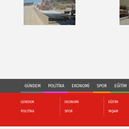
GÜNDEM
POLİTİKA
EKONOMİ
SPOR
EĞİTİM
GÜNDEM
EKONOMİ
EĞİTİM
POLİTİKA
SPOR
YAŞAM