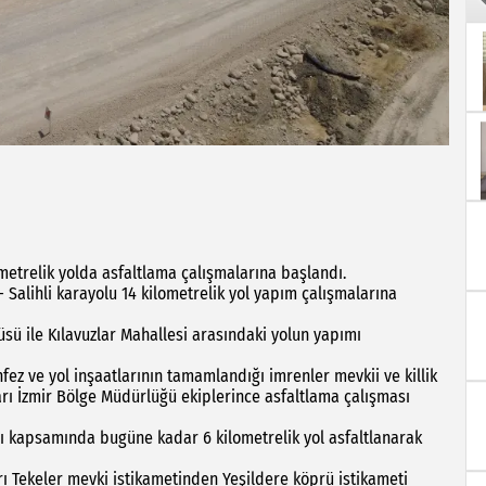
metrelik yolda asfaltlama çalışmalarına başlandı.
 Salihli karayolu 14 kilometrelik yol yapım çalışmalarına
sü ile Kılavuzlar Mahallesi arasındaki yolun yapımı
ez ve yol inşaatlarının tamamlandığı imrenler mevkii ve killik
arı İzmir Bölge Müdürlüğü ekiplerince asfaltlama çalışması
ı kapsamında bugüne kadar 6 kilometrelik yol asfaltlanarak
ı Tekeler mevki istikametinden Yeşildere köprü istikameti