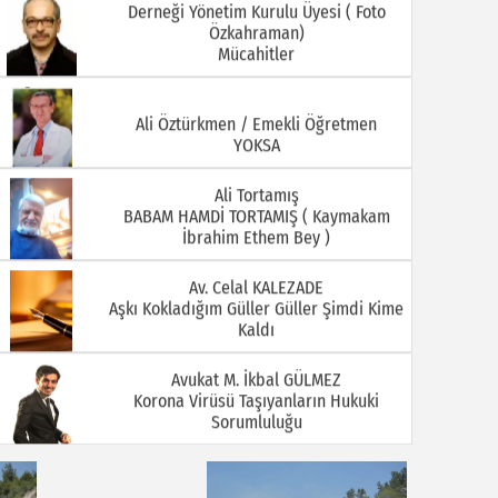
Derneği Yönetim Kurulu Üyesi ( Foto
Özkahraman)
Mücahitler
08.07.2026
06.07.2026
Ali Öztürkmen / Emekli Öğretmen
YOKSA
Ali Tortamış
BABAM HAMDİ TORTAMIŞ ( Kaymakam
İbrahim Ethem Bey )
Av. Celal KALEZADE
Aşkı Kokladığım Güller Güller Şimdi Kime
01.07.2026
29.06.2026
Kaldı
Avukat M. İkbal GÜLMEZ
Korona Virüsü Taşıyanların Hukuki
Sorumluluğu
Avukat Sinan YEKREK