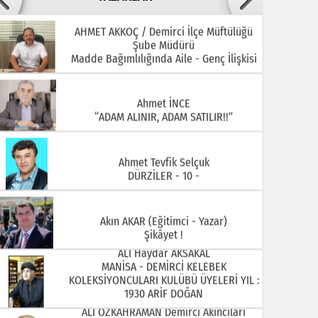
AHMET AKKOÇ / Demirci İlçe Müftülüğü
Şube Müdürü
22.07.2026
20.07.2026
Madde Bağımlılığında Aile - Genç İlişkisi
Ahmet İNCE
“ADAM ALINIR, ADAM SATILIR!!”
Ahmet Tevfik Selçuk
DÜRZİLER - 10 -
15.07.2026
13.07.2026
Akın AKAR (Eğitimci - Yazar)
Şikâyet !
ALİ Haydar AKSAKAL
MANİSA - DEMİRCİ KELEBEK
KOLEKSİYONCULARI KULÜBÜ ÜYELERİ YIL :
1930 ARİF DOĞAN
ALİ ÖZKAHRAMAN Demirci Akıncıları