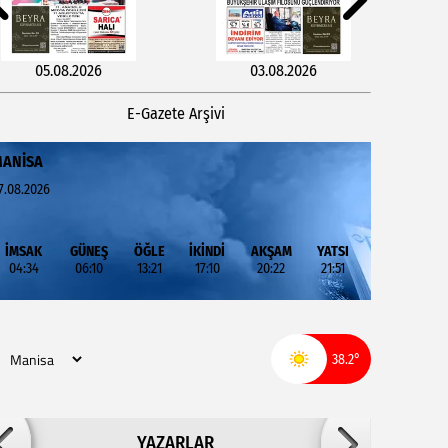
05.08.2026
03.08.2026
E-Gazete Arşivi
ANISA
7.08.2026
İMSAK
GÜNEŞ
ÖĞLE
İKİNDİ
AKŞAM
YATSI
04:34
06:10
13:21
17:10
20:22
21:51
29.07.2026
27.07.2026
38.2°
Adil ARSLAN
YAZARLAR
İNŞALLAH MUHSİNLERDEN OLURUZ!