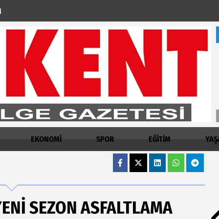
M
EKONOMİ
SPOR
EĞİTİM
YAŞ
YENİ SEZON ASFALTLAMA