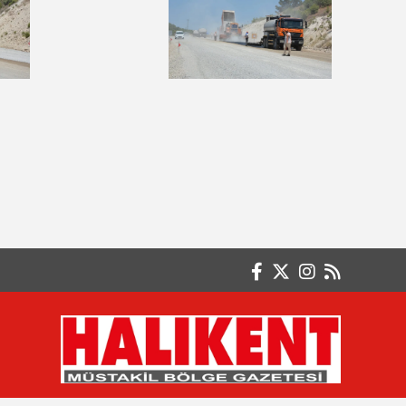
FARKINDA MISIN?
Ayten ERKUL
ÇOCUKLARINIZI KORKUTMAYIN
Basri GÜLER- Emekli Başöğretmen
FAKİRLİK VE SABIR ÇOK ZOR
Betül KOÇALAY
AKINCI DESTANI
Burak GÖKSAL
İSTİKLÂLİN CAN ATAĞI : TÜRK BAYRAĞI
Büşra KARAGÖZ Serbest Muhasebeci /
Mali Müşavir
Paranın En Büyük Düşmanı Enflasyon
Değil, Ertelemektir