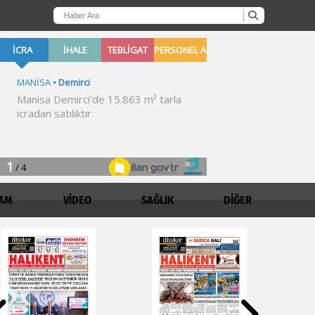
AM
VİDEO
SAĞLIK
DİĞER