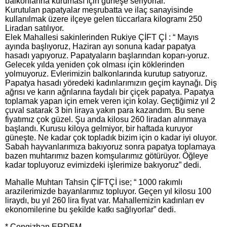
balkonlarına kuruması için güneşe seriyorlar.
Kurutulan papatyalar meşrubatta ve ilaç sanayisinde
kullanılmak üzere ilçeye gelen tüccarlara kilogramı 250
Liradan satılıyor.
Elek Mahallesi sakinlerinden Rukiye ÇİFT Çİ : “ Mayıs
ayında başlıyoruz, Haziran ayı sonuna kadar papatya
hasadı yapıyoruz. Papatyaların başlarından koparı-yoruz.
Gelecek yılda yeniden çok olması için köklerinden
yolmuyoruz. Evlerimizin balkonlarında kurutup satıyoruz.
Papatya hasadı yöredeki kadınlarımızın geçim kaynağı. Diş
ağrısı ve karın ağrılarına faydalı bir çiçek papatya. Papatya
toplamak yapan için emek veren için kolay. Geçtiğimiz yıl 2
çuval satarak 3 bin liraya yakın para kazandım. Bu sene
fiyatımız çok güzel. Şu anda kilosu 260 liradan alınmaya
başlandı. Kurusu kiloya gelmiyor, bir haftada kuruyor
güneşte. Ne kadar çok topladık bizim için o kadar iyi oluyor.
Sabah hayvanlarımıza bakıyoruz sonra papatya toplamaya
bazen muhtarımız bazen komşularımız götürüyor. Öğleye
kadar topluyoruz evimizdeki işlerimize bakıyoruz” dedi.
Mahalle Muhtarı Tahsin ÇİFTÇİ ise; “ 1000 rakımlı
arazilerimizde bayanlarımız topluyor. Geçen yıl kilosu 100
liraydı, bu yıl 260 lira fiyat var. Mahallemizin kadınları ev
ekonomilerine bu şekilde katkı sağlıyorlar” dedi.
* Cengizhan ERDEM